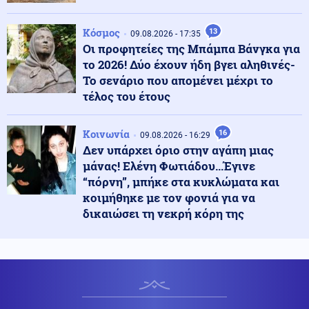
ΗΠΑ: Ο Ιούλιος ήταν ο θερμότερος μήνας που έχει
ποτέ καταγραφεί στη χώρα
Κόσμος
13
09.08.2026 - 17:35
Οι προφητείες της Μπάμπα Βάνγκα για
Κοινωνία
10.08.2026 - 22:00
το 2026! Δύο έχουν ήδη βγει αληθινές-
Δημοσία δαπάνη θα τελεστεί η κηδεία του Στέλιου
Το σενάριο που απομένει μέχρι το
Ράμφου
τέλος του έτους
Κόσμος
Κοινωνία
10.08.2026 - 21:50
16
09.08.2026 - 16:29
Το ηφαιστειακό νέφος της Αίτνας διέσχισε τη
Δεν υπάρχει όριο στην αγάπη μιας
Μεσόγειο και έφτασε μέχρι τη Λιβύη
μάνας! Ελένη Φωτιάδου...Έγινε
“πόρνη”, μπήκε στα κυκλώματα και
κοιμήθηκε με τον φονιά για να
Κόσμος
10.08.2026 - 21:47
δικαιώσει τη νεκρή κόρη της
Ομάν: Tεράστια πετρελαιοκηλίδα 400 τετραγωνικών
χλμ από διαρροή σε δεξαμενόπλοιο του ρωσικού
«σκιώδους στόλου»
Εσωτερική Ασφάλεια
10.08.2026 - 21:40
Καλύτερη η εικόνα της φωτιάς έξω από τη Χαλκίδα
(βίντεο)