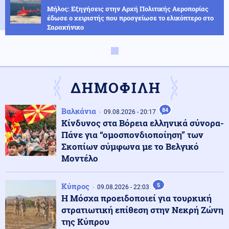
Μήλος: Εξηγήσεις στην Αρχή Πολιτικής Αεροπορίας
έδωσε ο χειριστής που προσγείωσε το ελικόπτερο στο
Σαρακήνικο
Καιρός
10.08.2026 - 22:20
Βαρύ οικονομικό τίμημα στην Ευρώπη από τον
καύσωνα
ΔΗΜΟΦΙΛΗ
Κόσμος
10.08.2026 - 22:11
Βαλκάνια
84
09.08.2026 - 20:17
Αλεξάντερ Ντούγκιν: Ο Αντίχριστος είναι ήδη εδώ-
Κίνδυνος στα Βόρεια ελληνικά σύνορα-
Όταν έπεσε ο Κατέχων, άνοιξε ρήγμα στο ίδιο το είναι
Πάνε για “ομοσπονδιοποίηση” των
και ο υιός της απωλείας εισήλθε
Σκοπίων σύμφωνα με το Βελγικό
Μοντέλο
Κοινωνία
10.08.2026 - 22:10
Ιταλίδα τουρίστρια τραυματίστηκε σοβαρά από το
Κύπρος
ρεύμα αεροπλάνου στο αεροδρόμιο Σκιάθου
5
09.08.2026 - 22:03
Η Μόσχα προειδοποιεί για τουρκική
στρατιωτική επίθεση στην Νεκρή Ζώνη
ΗΠΑ
της Κύπρου
10.08.2026 - 22:00