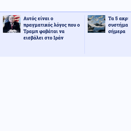
Αυτός είναι ο
Τα 5 ακρι
πραγματικός λόγος που ο
συστήματ
Τραμπ φοβάται να
σήμερα
εισβάλει στο Ιράν