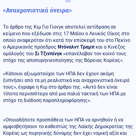
«Αναχρονιστικά όνειρα»
Το άρθρο της Κιμ Γιο Γιονγκ αποτελεί αντίδραση σε
κείμενο που εξέδωσε στις 17 Μαΐου ο Λευκός Οίκος στο
οποίο αναφερόταν ότι κατά την επίσκεψή του στο Πεκίνο
ο Αμερικανός πρόεδρος
Ντόναλντ Τραμπ
και ο Κινέζος
ομόλογός του
Σι Τζινπίνγκ
«επανέλαβαν τον κοινό τους
στόχο της αποπυρηνικοποίησης της Βόρειας Κορέας».
«Κάποιοι αξιωματούχοι των ΗΠΑ δεν έχουν ακόμη
ξυπνήσει από τα μη ρεαλιστικά και αναχρονιστικά όνειρά
τους», έγραψε η Κιμ στο άρθρο της. «Αυτό δεν είναι
τίποτα περισσότερο από μια παλιά τακτική των ΗΠΑ με
στόχο τη διάδοση παραπληροφόρησης».
«Οποιαδήποτε προσπάθεια των ΗΠΑ να αρνηθούν ή να
αμφισβητήσουν το καθεστώς της Λαϊκής Δημοκρατίας της
Κορέας ως πυρηνικής δύναμης δεν έχει νομική αξία και