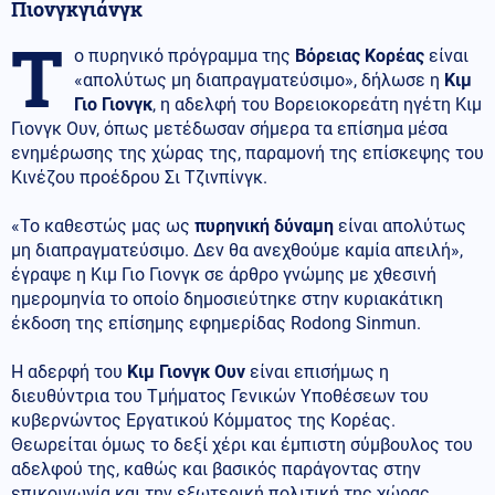
Πιονγκγιάνγκ
Τ
ο πυρηνικό πρόγραμμα της
Βόρειας Κορέας
είναι
«απολύτως μη διαπραγματεύσιμο», δήλωσε η
Κιμ
Γιο Γιονγκ
, η αδελφή του Βορειοκορεάτη ηγέτη Κιμ
Γιονγκ Ουν, όπως μετέδωσαν σήμερα τα επίσημα μέσα
ενημέρωσης της χώρας της, παραμονή της επίσκεψης του
Κινέζου προέδρου Σι Τζινπίνγκ.
«Το καθεστώς μας ως
πυρηνική δύναμη
είναι απολύτως
μη διαπραγματεύσιμο. Δεν θα ανεχθούμε καμία απειλή»,
έγραψε η Κιμ Γιο Γιονγκ σε άρθρο γνώμης με χθεσινή
ημερομηνία το οποίο δημοσιεύτηκε στην κυριακάτικη
έκδοση της επίσημης εφημερίδας Rodong Sinmun.
Η αδερφή του
Κιμ Γιονγκ Ουν
είναι επισήμως η
διευθύντρια του Τμήματος Γενικών Υποθέσεων του
κυβερνώντος Εργατικού Κόμματος της Κορέας.
Θεωρείται όμως το δεξί χέρι και έμπιστη σύμβουλος του
αδελφού της, καθώς και βασικός παράγοντας στην
επικοινωνία και την εξωτερική πολιτική της χώρας.