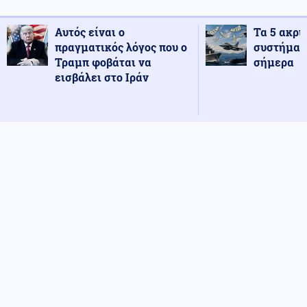
Αυτός είναι ο
Τα 5 ακρι
πραγματικός λόγος που ο
συστήματ
Τραμπ φοβάται να
σήμερα
εισβάλει στο Ιράν