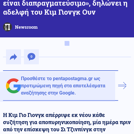
είναι διαπραγματεύσιμο», δηλώνει η
αδελφή του Κιμ Γιονγκ Ουν
Newsroom
0
Προσθέστε το pentapostagma.gr ως
προτιμώμενη πηγή στα αποτελέσματα
αναζήτησης στην Google.
Η Κιμ Γιο Γιονγκ απέρριψε εκ νέου κάθε
συζήτηση για αποπυρηνικοποίηση, μία ημέρα πριν
από την επίσκεψη του Σι Τζινπίνγκ στην