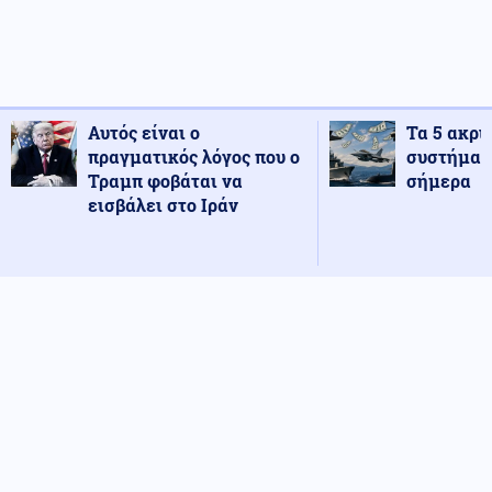
Αυτός είναι ο
Τα 5 ακρι
πραγματικός λόγος που ο
συστήματ
Τραμπ φοβάται να
σήμερα
εισβάλει στο Ιράν