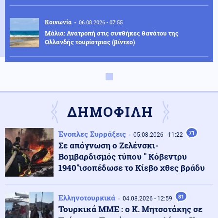
Κοινωνία
06.08.2026 - 07:55
Μάλια: Ανατροπή στις συνθήκες θανάτου της
Ολλανδής τουρίστριας (βίντεο)
Ρωσία
06.08.2026 - 07:47
Εισβολή ακρίδων στη Ρωσία: Κάτοικοι μιλούν για
βιβλικές εικόνες (βίντεο)
ΔΗΜΟΦΙΛΗ
ΗΠΑ
06.08.2026 - 07:46
Ένοπλες Συρράξεις
71
Παρασκήνιο Γ' Παγκοσμίου: Τραμπ: Οι Ιρανοί
05.08.2026 - 11:22
«ικέτευαν» για διάλογο λίγο πριν το απόλυτο
Σε απόγνωση ο Ζελένσκι-
αμερικανικό χτύπημα
Βομβαρδισμός τύπου " Κόβεντρυ
1940"ισοπέδωσε το Κίεβο χθες βράδυ
Οικονομία
06.08.2026 - 07:41
Ακρίβεια: Αυξάνεται ο κίνδυνος νέων ανατιμήσεων
Ελληνοτουρκικά
81
04.08.2026 - 12:59
Τουρκικά ΜΜΕ : ο Κ. Μητσοτάκης σε