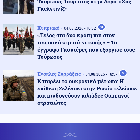
Τούρκους Τουρίστες στην Λέρο: «Χος
Κοινωνία
Γκελντινίζ»
06.08.2026 - 07:38
Υπόθεση Marfin: Στην Αθήνα σήμερα η 46χρονη από το
Λονδίνο
Κυπριακό
31
04.08.2026 - 10:02
«Τέλος στα δύο κράτη και στον
Κοινωνία
06.08.2026 - 07:22
τουρκικό στρατό κατοχής» – Το
Φωτιά στο Λασίθι: Μηνύματα του 112 για ετοιμότητα
έγγραφο Γκουτέρες που εξόργισε τους
Τούρκους
Καιρός
Ένοπλες Συρράξεις
5
06.08.2026 - 07:18
04.08.2026 - 18:57
Καιρός: Ανεβαίνει από σήμερα η θερμοκρασία –
Καταρέει το ουκρανικό μέτωπο: Η
Τριήμερο κύμα ζέστης με 40°C
επίθεση Ζελένσκι στην Ρωσία τελείωσε
και κινδυνεύουν χιλιάδες Ουκρανοί
στρατιώτες
Μέση Ανατολή
06.08.2026 - 07:14
Αόρατη ηγεσία: Η συμφωνία με το Ομάν, το
τελεσίγραφο Τραμπ και ο «εξαφανισμένος» Χαμενεΐ
Εκκλησία
06.08.2026 - 07:11