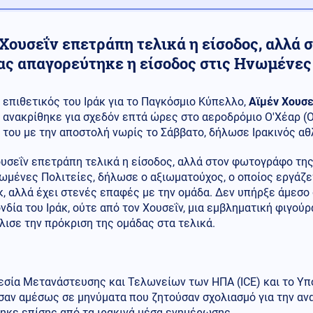
 Χουσεΐν επετράπη τελικά η είσοδος, αλλά
ας απαγορεύτηκε η είσοδος στις Ηνωμένες
επιθετικός του Ιράκ για το Παγκόσμιο Κύπελλο,
Αϊμέν Χουσε
ανακρίθηκε για σχεδόν επτά ώρες στο αεροδρόμιο Ο'Χέαρ (O’
του με την αποστολή νωρίς το Σάββατο, δήλωσε Ιρακινός α
ουσεΐν επετράπη τελικά η είσοδος, αλλά στον φωτογράφο τη
ωμένες Πολιτείες, δήλωσε ο αξιωματούχος, ο οποίος εργάζε
κ, αλλά έχει στενές επαφές με την ομάδα. Δεν υπήρξε άμεσο
δία του Ιράκ, ούτε από τον Χουσεΐν, μια εμβληματική φιγούρ
ισε την πρόκριση της ομάδας στα τελικά.
εσία Μετανάστευσης και Τελωνείων των ΗΠΑ (ICE) και το Υ
σαν αμέσως σε μηνύματα που ζητούσαν σχολιασμό για την αν
ηκε επίσης από τα ιρακινά μέσα ενημέρωσης.