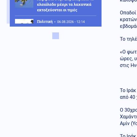
ελαιόλαδο μέχρι τα λαχανικά
εκτοξεύονται οι τιμές
Οπαδοί 
κρατών
Πολιτική
06.08.2026 - 12:14
εβδομάδ
Μητσοτάκης: «Η απόφασή μας
να υπαχθεί ο ΟΠΕΚΕΠΕ στην
Το τηλέ
ΑΑΔΕ δικαιώθηκε»
Επιστήμη
«Ο φωτο
06.08.2026 - 12:05
Αμφιλεγόμενη μελέτη
ώρες, 
Ουκρανών: Η Σελήνη
στις Η
λειτουργεί ως μυστική βάση
UFO;
Πολιτική
06.08.2026 - 11:53
Το Ιράκ
ΕΛΑΣ κατά Γεωργιάδη για την
από 40 
κατάρρευση οροφής στο
Νοσοκομείο Κορίνθου
Ο 30χρο
Κοινωνία
Χαμάντι
06.08.2026 - 11:47
Αγροτικές ενισχύσεις: Σε
Αμίν (Y
λειτουργία η νέα πλατφόρμα
myAGRO της ΑΑΔΕ
Το Ιράκ