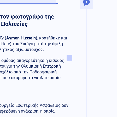
1
 στον φωτογράφο της
 Πολιτείες
ΐν (Aymen Hussein)
, κρατήθηκε και
Hare) του Σικάγο μετά την άφιξή
θλητικός αξιωματούχος.
ς ομάδας απαγορεύτηκε η είσοδος
ται για την Ολυμπιακή Επιτροπή
 σχόλιο από την Ποδοσφαιρική
α που σκόραρε το γκολ το οποίο
πουργείο Εσωτερικής Ασφάλειας δεν
αφερόμενη ανάκριση, η οποία