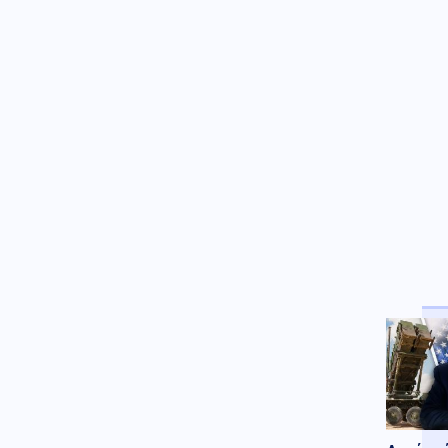
κατέρριψε 605 ουκρανικά
drones τη νύχτα
Κόσμος
06.08.2026 - 11:12
Drone σε αεροδρόμιο στη
Γερμανία - Βλέπουν «ρωσικό
δάκτυλο»
Κόσμος
06.08.2026 - 11:06
Η Ρωσία απορρίπτει τις
κατηγορίες για στρατολόγηση
Κολομβιανών μισθοφόρων
Κοινωνία
06.08.2026 - 10:56
Πυρκαγιές: Άμεσα οι μελέτες -
Μέχρι Δεκέμβρη τα
αντιπλημμυρικά έργα (βίντεο)
Κόσμος
06.08.2026 - 10:45
Γαλλία: Μπλόκο στις
ανεπιθύμητες διαφημιστικές
κλήσεις – Νέα αυστηρά μέτρα
Κοινωνία
06.08.2026 - 10:37