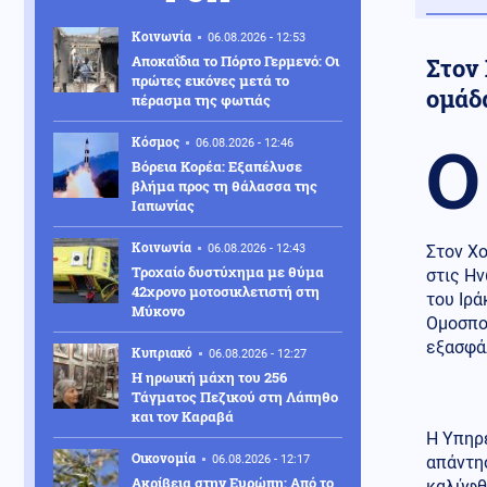
Κοινωνία
06.08.2026 - 12:53
Αποκαΐδια το Πόρτο Γερμενό: Οι
Στον
πρώτες εικόνες μετά το
ομάδ
πέρασμα της φωτιάς
Ο
Κόσμος
06.08.2026 - 12:46
Βόρεια Κορέα: Eξαπέλυσε
βλήμα προς τη θάλασσα της
Ιαπωνίας
Κοινωνία
06.08.2026 - 12:43
Στον Χ
Τροχαίο δυστύχημα με θύμα
στις Ην
42χρονο μοτοσικλετιστή στη
του Ιρά
Μύκονο
Ομοσπον
εξασφάλ
Κυπριακό
06.08.2026 - 12:27
Η ηρωική μάχη του 256
Τάγματος Πεζικού στη Λάπηθο
και τον Καραβά
Η Υπηρ
Οικονομία
06.08.2026 - 12:17
απάντη
Ακρίβεια στην Ευρώπη: Από το
καλύφθ