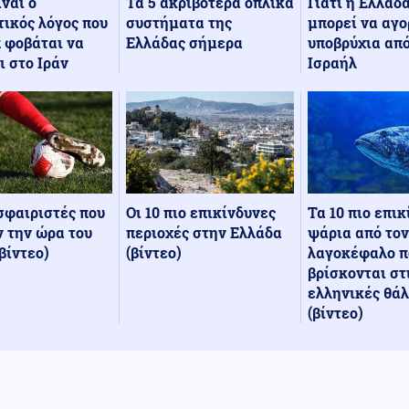
Τα 5 ακριβότερα οπλικά
Γιατί η Ελλάδ
ίναι ο
συστήματα της
μπορεί να αγο
ικός λόγος που
Ελλάδας σήμερα
υποβρύχια από
 φοβάται να
Ισραήλ
ι στο Ιράν
Οι 10 πιο επικίνδυνες
Τα 10 πιο επι
σφαιριστές που
περιοχές στην Ελλάδα
ψάρια από τον
 την ώρα του
(βίντεο)
λαγοκέφαλο π
βίντεο)
βρίσκονται στ
ελληνικές θά
(βίντεο)