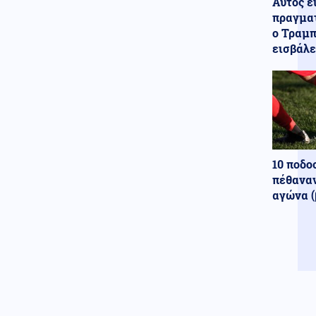
Αυτός ε
Eκρήξεις μέσα στη νύχτα σε
πραγματ
υποσταθμό της ΔΕΗ στην Άρτα
ο Τραμπ
εισβάλε
Κοινωνία
06.08.2026 - 10:22
Οριοθετημένη και χωρίς
ενεργό μέτωπο η φωτιά στο
Καρύδι Σητείας
Κοινωνία
06.08.2026 - 10:13
Φωτιά σε χωματερή στην
Κεφαλονιά - Ισχυρές δυνάμεις
10 ποδο
στο σημείο
πέθαναν
αγώνα (