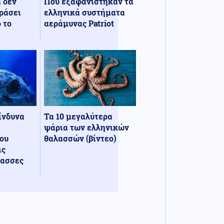
α δεν
Πού εξαφανίστηκαν τα
ράσει
ελληνικά συστήματα
 το
αεράμυνας Patriot
κίνδυνα
Τα 10 μεγαλύτερα
ψάρια των ελληνικών
ου
θαλασσών (βίντεο)
ις
λασσες