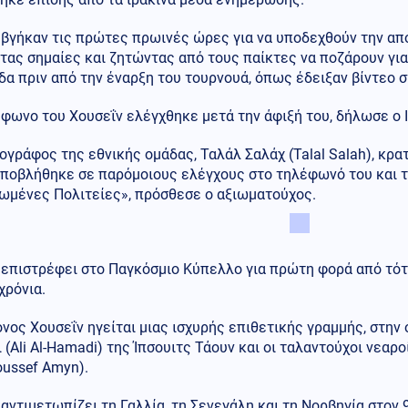
βγήκαν τις πρώτες πρωινές ώρες για να υποδεχθούν την απο
τας σημαίες και ζητώντας από τους παίκτες να ποζάρουν γι
α πριν από την έναρξη του τουρνουά, όπως έδειξαν βίντεο 
φωνο του Χουσεΐν ελέγχθηκε μετά την άφιξή του, δήλωσε ο 
γράφος της εθνικής ομάδας, Ταλάλ Σαλάχ (Talal Salah), κρα
υποβλήθηκε σε παρόμοιους ελέγχους στο τηλέφωνό του και τ
νωμένες Πολιτείες», πρόσθεσε ο αξιωματούχος.
 επιστρέφει στο Παγκόσμιο Κύπελλο για πρώτη φορά από τότ
χρόνια.
νος Χουσεΐν ηγείται μιας ισχυρής επιθετικής γραμμής, στην 
 (Ali Al-Hamadi) της Ίπσουιτς Τάουν και οι ταλαντούχοι νεαροί
oussef Amyn).
 αντιμετωπίζει τη Γαλλία, τη Σενεγάλη και τη Νορβηγία στον 9