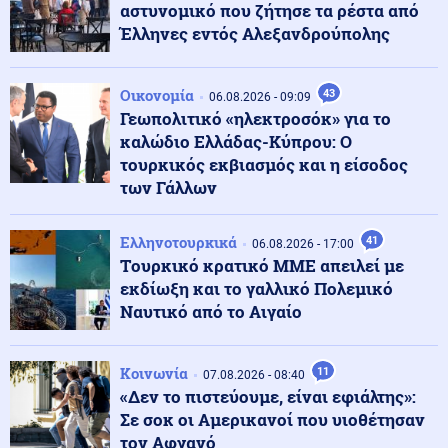
αστυνομικό που ζήτησε τα ρέστα από
Έλληνες εντός Αλεξανδρούπολης
Κοινωνία
07.08.2026 - 16:30
ΥΠΑΑΤ: Επιπλέον 12,5 εκατ. ευρώ στις Περιφέρειες για
την ενίσχυση της βιοασφάλειας
Οικονομία
43
06.08.2026 - 09:09
Γεωπολιτικό «ηλεκτροσόκ» για το
καλώδιο Ελλάδας-Κύπρου: Ο
ΗΠΑ
07.08.2026 - 16:28
τουρκικός εκβιασμός και η είσοδος
Ξεμένουν και από σύγχρονα υποβρύχια οι ΗΠΑ μετά
των Γάλλων
την απόσυρση του κλάσης Los Angeles υποβρυχίου
USS San Juan
Ελληνοτουρκικά
41
06.08.2026 - 17:00
Tουρκικό κρατικό ΜΜΕ απειλεί με
Κόσμος
07.08.2026 - 16:15
εκδίωξη και το γαλλικό Πολεμικό
Συναγερμός στις αμερικανικές μυστικές υπηρεσίες:
Πιθανό περιορισμένο πλήγμα της Μόσχας σε μέλος
Ναυτικό από το Αιγαίο
του ΝΑΤΟ
Κοινωνία
11
07.08.2026 - 08:40
Ρωσία
07.08.2026 - 16:01
«Δεν το πιστεύουμε, είναι εφιάλτης»:
Πράσινο φως από τον Πούτιν για την πώληση του
Σε σοκ οι Αμερικανοί που υιοθέτησαν
κρατικού 30,4% στο μεγαλύτερο αεροδρόμιο της
Μόσχας
τον Αφγανό