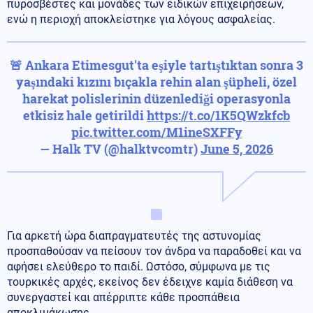
πυροσβέστες και μονάδες των ειδικών επιχειρήσεων,
ενώ η περιοχή αποκλείστηκε για λόγους ασφαλείας.
🚨 Ankara Etimesgut'ta eşiyle tartıştıktan sonra 3
yaşındaki kızını bıçakla rehin alan şüpheli, özel
harekat polislerinin düzenlediği operasyonla
etkisiz hale getirildi
https://t.co/1K5QWzkfcb
pic.twitter.com/M1ineSXFFy
— Halk TV (@halktvcomtr)
June 5, 2026
Για αρκετή ώρα διαπραγματευτές της αστυνομίας
προσπαθούσαν να πείσουν τον άνδρα να παραδοθεί και να
αφήσει ελεύθερο το παιδί. Ωστόσο, σύμφωνα με τις
τουρκικές αρχές, εκείνος δεν έδειχνε καμία διάθεση να
συνεργαστεί και απέρριπτε κάθε προσπάθεια
αποκλιμάκωσης.