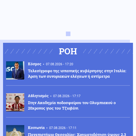
ΡΟΗ
Κόσμος
07.08.2026 - 17:20
Τελεσίγραφο της ισπανικής κυβέρνησης στην Ιταλία:
Άρση των συνοριακών ελέγχων ή αντίμετρα
Αθλητισμός
07.08.2026 - 17:17
Στην Ακαδημία ποδοσφαίρου του Ολυμπιακού ο
20χρονος γιος του Τζιοβάνι
Κοινωνία
07.08.2026 - 17:11
Πανεπιστήμιο Θεσσαλίας: Χρηματοδότηση ύψους 2,3