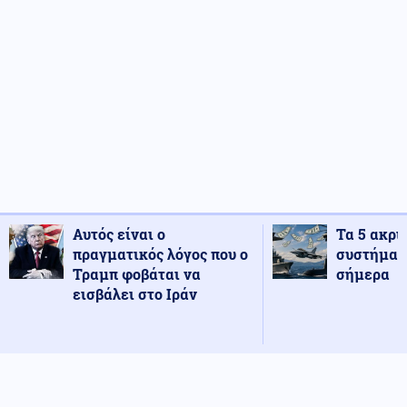
Αυτός είναι ο
Τα 5 ακρι
πραγματικός λόγος που ο
συστήματ
Τραμπ φοβάται να
σήμερα
εισβάλει στο Ιράν