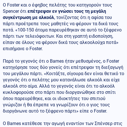
Ο Foster και ο έφηβος πελάτης του κατηγορούν τους
Spencer ότι
επέτρεψαν εν γνώσει τους τη μεγάλη
συγκέντρωση με αλκοόλ
, τονίζοντας ότι η αφίσα του
πάρτι προέτρεπε τους μαθητές να φέρουν τα δικά τους
ποτά. «100-150 άτομα παρευρέθηκαν σε αυτό το ξέφρενο
πάρτι των τελειόφοιτων. Και στη γραπτή ειδοποίηση,
είπαν σε όλους να φέρουν δικά τους αλκοολούχα ποτά»
επισήμανε ο Foster.
Παρά το γεγονός ότι ο Barnes ήταν μεθυσμένος, ο Foster
κατηγόρησε τους δύο γονείς ότι επέτρεψαν τη διεξαγωγή
του μεγάλου πάρτι. «Κοιτάξτε, σίγουρα δεν είναι θετικό το
γεγονός ότι ο πελάτης μου κατανάλωσε αλκοόλ και είχε
αλκοόλ στο αίμα. Αλλά το γεγονός είναι ότι το αλκοόλ
κυκλοφορούσε στο πάρτι που διοργανώθηκε στο σπίτι
όπου παρευρέθηκε, και οι ιδιοκτήτες του σπιτιού
γνώριζαν ή θα έπρεπε να γνωρίζουν ότι ο γιος τους
διοργάνωνε αυτό το ξέφρενο πάρτι» είπε ο Foster.
Ο Barnes κατέθεσε την αγωγή εναντίον των Σπένσερ στις