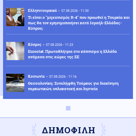
Ελληνοτουρκικά
07.08.2026 - 11:30
Τι είναι ο "μηχανισμός R-4" που προωθεί η Τουρκία και
πως θα τον χρησιμοποιήσει κατά Ισραήλ-Ελλάδας-
Κύπρου;
Κόσμος
07.08.2026 - 11:23
Eurostat: Πρωταθλήτρια στο κάπνισμα η Ελλάδα
ανάμεσα στις χώρες της ΕΕ
Κοινωνία
07.08.2026 - 11:16
Θεσσαλονίκη: Συνελήφθη Τούρκος για διακίνηση
ναρκωτικών, οπλοκατοχή και ληστεία
Κοινωνία
07.08.2026 - 11:08
Σεισμός μεγέθους 3,6 Ρίχτερ χτύπησε τη Ρόδο
ΔΗΜΟΦΙΛΗ