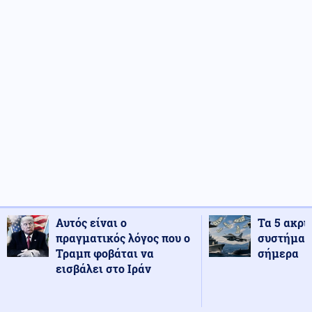
Αυτός είναι ο
Τα 5 ακρι
πραγματικός λόγος που ο
συστήματ
Τραμπ φοβάται να
σήμερα
εισβάλει στο Ιράν