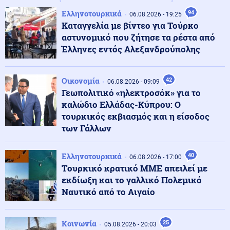
Κόσμος
07.08.2026 - 10:52
Ελληνοτουρκικά
94
06.08.2026 - 19:25
Νέα μελέτη: Οι πρώτοι Ευρωπαίοι ίσως κατέφευγαν
Καταγγελία με βίντεο για Τούρκο
στον κανιβαλισμό (εικόνες)
αστυνομικό που ζήτησε τα ρέστα από
Έλληνες εντός Αλεξανδρούπολης
Κοινωνία
07.08.2026 - 10:45
Πάτρα: Επιτήδειοι εξαπάτησαν 63χρονη ζητώντας
Οικονομία
42
στοιχεία κάρτας υγείας
06.08.2026 - 09:09
Γεωπολιτικό «ηλεκτροσόκ» για το
καλώδιο Ελλάδας-Κύπρου: Ο
Κυπριακό
τουρκικός εκβιασμός και η είσοδος
07.08.2026 - 10:41
Διασυρμός Φιντάν από το Ισραήλ: Η Τουρκία κατέχει το
των Γάλλων
36% της Κύπρου και τολμά να κάνει μαθήματα
διεθνούς δικαίου
Ελληνοτουρκικά
40
06.08.2026 - 17:00
Tουρκικό κρατικό ΜΜΕ απειλεί με
Κόσμος
07.08.2026 - 10:36
εκδίωξη και το γαλλικό Πολεμικό
Ταϊλάνδη: Ο μαθητής σκότωσε τους παππούδες του
Ναυτικό από το Αιγαίο
πριν ανοίξει πυρ στο σχολείο (βίντεο)
Κοινωνία
25
05.08.2026 - 20:03
Κοινωνία
07.08.2026 - 10:21