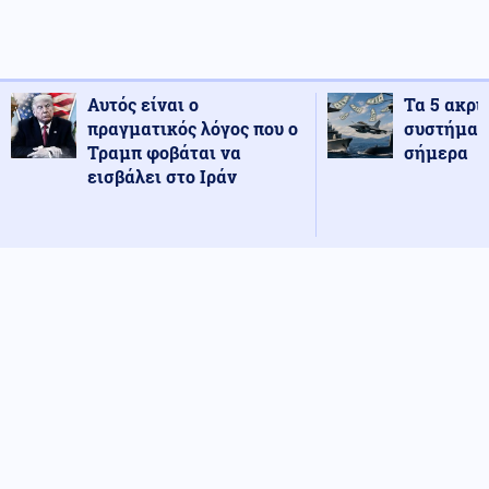
Αυτός είναι ο
Τα 5 ακρι
πραγματικός λόγος που ο
συστήματ
Τραμπ φοβάται να
σήμερα
εισβάλει στο Ιράν