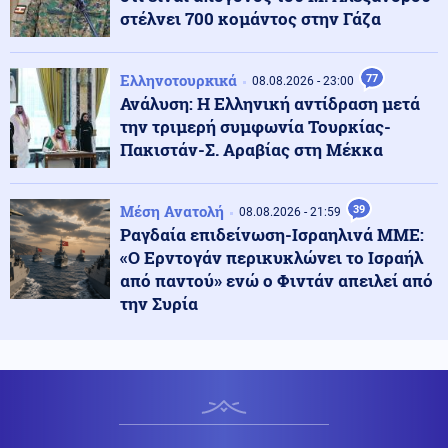
στέλνει 700 κομάντος στην Γάζα
Πολιτική
09.08.2026 - 15:35
Σκέρτσος: «Στατιστική παγίδα» τα στοιχεία για τις
καταθέσεις κάτω των 1.000 ευρώ
Ελληνοτουρκικά
77
08.08.2026 - 23:00
Ανάλυση: Η Ελληνική αντίδραση μετά
την τριμερή συμφωνία Τουρκίας-
Ένοπλες Συρράξεις
09.08.2026 - 15:32
Πακιστάν-Σ. Αραβίας στη Μέκκα
Πριν τη συμφωνία...το χάος! Το χτύπημα στην Aramco
και το μπλόκο στο Ορμούζ κρατούν σε "ομηρεία" τις
αγορές καυσίμων
Μέση Ανατολή
39
08.08.2026 - 21:59
Ραγδαία επιδείνωση-Ισραηλινά ΜΜΕ:
Κόσμος
09.08.2026 - 15:24
«Ο Ερντογάν περικυκλώνει το Ισραήλ
Αλβανία: Μεγάλη φωτιά κοντά στα Τίρανα –
από παντού» ενώ ο Φιντάν απειλεί από
Εκκενώθηκαν χωριά
την Συρία
Κοινωνία
09.08.2026 - 15:18
Ορεστιάδα: Εγκατέλειψε το ΙΧ μετά από έλεγχο και
προσπάθησε να διαφύγει