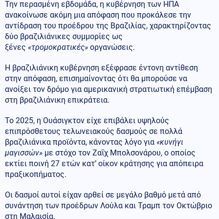
Την περασμένη εβδομάδα, η κυβέρνηση των ΗΠΑ
ανακοίνωσε ακόμη μια απόφαση που προκάλεσε την
αντίδραση του προέδρου της Βραζιλίας, χαρακτηρίζοντας
δύο βραζιλιάνικες συμμορίες ως
ξένες
«τρομοκρατικές»
οργανώσεις.
Η βραζιλιάνικη κυβέρνηση εξέφρασε έντονη αντίθεση
στην απόφαση, επισημαίνοντας ότι θα μπορούσε να
ανοίξει τον δρόμο για αμερικανική στρατιωτική επέμβαση
στη βραζιλιάνικη επικράτεια.
Το 2025, η Ουάσιγκτον είχε επιβάλει υψηλούς
επιπρόσθετους τελωνειακούς δασμούς σε πολλά
βραζιλιάνικα προϊόντα, κάνοντας λόγο για
«κυνήγι
μαγισσών»
με στόχο τον Ζαΐχ Μπολσονάρου, ο οποίος
εκτίει ποινή 27 ετών κατ’ οίκον κράτησης για απόπειρα
πραξικοπήματος.
Οι δασμοί αυτοί είχαν αρθεί σε μεγάλο βαθμό μετά από
συνάντηση των προέδρων Λούλα και Τραμπ τον Οκτώβριο
στη Μαλαισία.