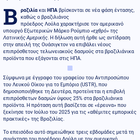
Β
ραζιλία
και
ΗΠΑ
βρίσκονται σε νέα φάση έντασης,
καθώς ο βραζιλιάνος
πρόεδρος Λούλα χαρακτήρισε τον αμερικανό
υπουργό Εξωτερικών Μάρκο Ρούμπιο
«εχθρό» της
Λατινικής Αμερικής
. Η δήλωση αυτή ήρθε ως αντίδραση
στην απειλή της Ουάσιγκτον να επιβάλει νέους
επιπρόσθετους τελωνειακούς δασμούς στα βραζιλιάνικα
προϊόντα που εξάγονται στις ΗΠΑ.
Σύμφωνα με έγγραφο του γραφείου του Αντιπροσώπου
του Λευκού Οίκου για το Εμπόριο (USTR), που
δημοσιοποιήθηκε τη Δευτέρα, προτείνεται η επιβολή
επιπρόσθετων δασμών ύψους 25% στα βραζιλιάνικα
προϊόντα. Η πρόταση αυτή βασίζεται σε «έρευνα» που
ξεκίνησε τον Ιούλιο του 2025 για τις «αθέμιτες εμπορικές
πρακτικές» της Βραζιλίας.
Το επεισόδιο αυτό σημειώθηκε τρεις εβδομάδες μετά τη
συνάντηση του προέδρου Λούλα με τον αμερικανό