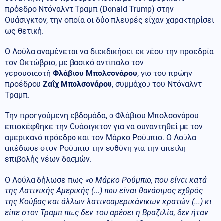
πρόεδρο Ντόναλντ Τραμπ (Donald Trump) στην
Ουάσιγκτον, την οποία οι δύο πλευρές είχαν χαρακτηρίσει
ως θετική.
Ο Λούλα αναμένεται να διεκδικήσει εκ νέου την προεδρία
τον Οκτώβριο, με βασικό αντίπαλο τον
γερουσιαστή
Φλάβιου Μπολσονάρου
, γιο του πρώην
προέδρου
Ζαΐχ Μπολσονάρου
, συμμάχου του Ντόναλντ
Τραμπ.
Την προηγούμενη εβδομάδα, ο Φλάβιου Μπολσονάρου
επισκέφθηκε την Ουάσιγκτον για να συναντηθεί με τον
αμερικανό πρόεδρο και τον Μάρκο Ρούμπιο. Ο Λούλα
απέδωσε στον Ρούμπιο την ευθύνη για την απειλή
επιβολής νέων δασμών.
Ο Λούλα δήλωσε πως
«ο Μάρκο Ρούμπιο, που είναι κατά
της Λατινικής Αμερικής (...) που είναι θανάσιμος εχθρός
της Κούβας και άλλων λατινοαμερικάνικων κρατών (...) κι
είπε στον Τραμπ πως δεν του αρέσει η Βραζιλία, δεν ήταν