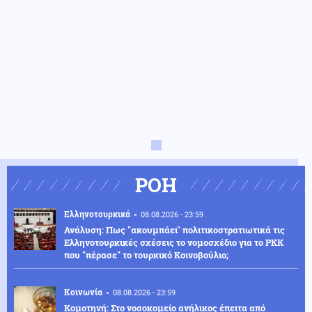
ΡΟΗ
Ελληνοτουρκικά
08.08.2026 - 23:59
Ανάλυση: Πως "ακουμπάει" πολιτικοστρατιωτικά τις
Ελληνοτουρκικές σχέσεις το νομοσχέδιο για το PKK
που "πέρασε" το τουρκικό Κοινοβούλιο;
Κοινωνία
08.08.2026 - 23:59
Κομοτηνή: Στο νοσοκομείο ανήλικος έπειτα από