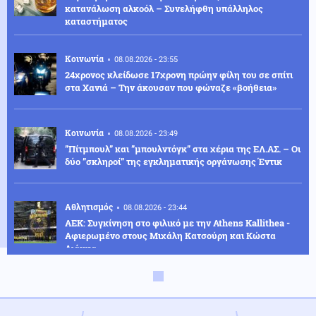
κατανάλωση αλκοόλ – Συνελήφθη υπάλληλος
καταστήματος
Κοινωνία
08.08.2026 - 23:55
24χρονος κλείδωσε 17χρονη πρώην φίλη του σε σπίτι
στα Χανιά – Την άκουσαν που φώναζε «βοήθεια»
Κοινωνία
08.08.2026 - 23:49
”Πίτμπουλ” και ”μπουλντόγκ” στα χέρια της ΕΛ.ΑΣ. – Οι
δύο ”σκληροί” της εγκληματικής οργάνωσης Έντικ
Αθλητισμός
08.08.2026 - 23:44
ΑΕΚ: Συγκίνηση στο φιλικό με την Athens Kallithea -
Αφιερωμένο στους Μιχάλη Κατσούρη και Κώστα
Λιάκκα
Πολιτική
08.08.2026 - 23:38
Κωνσταντοπούλου: Το έγκλημα των υποκλοπών
αποτελεί έγκλημα κατά της Δημοκρατίας - Η ανάρτησή