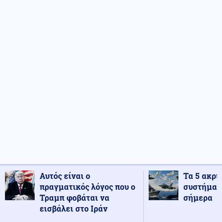
Αυτός είναι ο
Τα 5 ακρι
πραγματικός λόγος που ο
συστήματ
Τραμπ φοβάται να
σήμερα
εισβάλει στο Ιράν