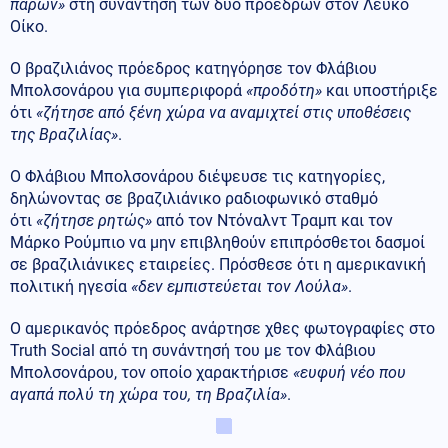
παρών»
στη συνάντηση των δύο προέδρων στον Λευκό
Οίκο.
Ο βραζιλιάνος πρόεδρος κατηγόρησε τον Φλάβιου
Μπολσονάρου για συμπεριφορά
«προδότη»
και υποστήριξε
ότι
«ζήτησε από ξένη χώρα να αναμιχτεί στις υποθέσεις
της Βραζιλίας»
.
Ο Φλάβιου Μπολσονάρου διέψευσε τις κατηγορίες,
δηλώνοντας σε βραζιλιάνικο ραδιοφωνικό σταθμό
ότι
«ζήτησε ρητώς»
από τον Ντόναλντ Τραμπ και τον
Μάρκο Ρούμπιο να μην επιβληθούν επιπρόσθετοι δασμοί
σε βραζιλιάνικες εταιρείες. Πρόσθεσε ότι η αμερικανική
πολιτική ηγεσία
«δεν εμπιστεύεται τον Λούλα»
.
Ο αμερικανός πρόεδρος ανάρτησε χθες φωτογραφίες στο
Truth Social από τη συνάντησή του με τον Φλάβιου
Μπολσονάρου, τον οποίο χαρακτήρισε
«ευφυή νέο που
αγαπά πολύ τη χώρα του, τη Βραζιλία»
.