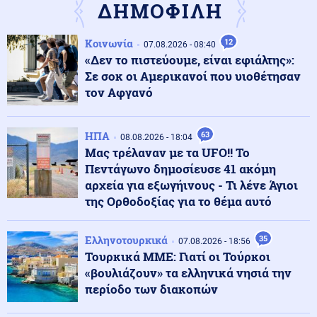
ΔΗΜΟΦΙΛΗ
της
Κοινωνία
12
07.08.2026 - 08:40
Κόσμος
08.08.2026 - 23:25
«Δεν το πιστεύουμε, είναι εφιάλτης»:
Τους "την έσκασε" άθελά του ο Ρονάλντο: Πλήθος
Σε σοκ οι Αμερικανοί που υιοθέτησαν
κόσμου στη Μαδέρα για το γάμο, αλλά τελικά
παντρευόταν άλλο ζευγάρι
τον Αφγανό
Κοινωνία
08.08.2026 - 23:15
ΗΠΑ
63
08.08.2026 - 18:04
Συγκλονιστικό τροχαίο: Αυτοκίνητο συγκρούστηκε με
Μας τρέλαναν με τα UFO!! Το
μηχανή αστυνομικών της ΔΙΑΣ στο Λαγονήσι
Πεντάγωνο δημοσίευσε 41 ακόμη
αρχεία για εξωγήινους - Τι λένε Άγιοι
της Ορθοδοξίας για το θέμα αυτό
Ένοπλες Συρράξεις
08.08.2026 - 23:06
Καταγγελία για νυχτερινή είσοδο ισραηλινών
στρατευμάτων σε χωριό του Λιβάνου - Τι απαντά το
Ελληνοτουρκικά
35
07.08.2026 - 18:56
Ισραήλ
Τουρκικά ΜΜΕ: Γιατί οι Τούρκοι
«βουλιάζουν» τα ελληνικά νησιά την
Ελληνοτουρκικά
08.08.2026 - 23:00
περίοδο των διακοπών
Ανάλυση: Η Ελληνική αντίδραση μετά την τριμερή
συμφωνία Τουρκίας-Πακιστάν-Σ. Αραβίας στη Μέκκα