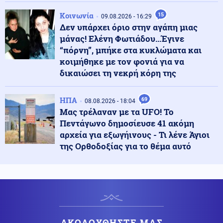
Κοινωνία
15
09.08.2026 - 16:29
Δεν υπάρχει όριο στην αγάπη μιας
Ένοπλες Συρράξεις
09.08.2026 - 23:05
μάνας! Ελένη Φωτιάδου...Έγινε
Νέες επιθέσεις των Χούθι στην πόλη Μόχα
“πόρνη”, μπήκε στα κυκλώματα και
κοιμήθηκε με τον φονιά για να
δικαιώσει τη νεκρή κόρη της
Πολιτική
09.08.2026 - 23:02
ΠΑΣΟΚ για το θάνατο του Νίκου Καλογερόπουλου:
«Ανήσυχο και ασυμβίβαστο πνεύμα»
ΗΠΑ
69
08.08.2026 - 18:04
Μας τρέλαναν με τα UFO! Το
Πεντάγωνο δημοσίευσε 41 ακόμη
Πολιτική
09.08.2026 - 22:51
αρχεία για εξωγήινους - Τι λένε Άγιοι
ΣΥΡΙΖΑ για Νίκο Καλογερόπουλο: Υπηρέτησε την τέχνη
της Ορθοδοξίας για το θέμα αυτό
με έναν απολύτως προσωπικό τρόπο, μακριά από
συμβάσεις
Ελληνοτουρκικά
09.08.2026 - 22:50
Οι Τούρκοι ζητούν από τις ΗΠΑ πρόσβαση στο "ψαχνό"
της τεχνολογίας πρόωσης κινητήρων για το μαχητικό
τους ΚΑΑΝ-Τι συνεπάγεται για την Ελλάδα;
ΑΚΟΛΟΥΘΗΣΤΕ ΜΑΣ