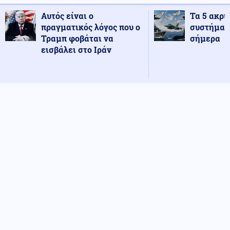
Αυτός είναι ο
Τα 5 ακρι
πραγματικός λόγος που ο
συστήματ
Τραμπ φοβάται να
σήμερα
εισβάλει στο Ιράν