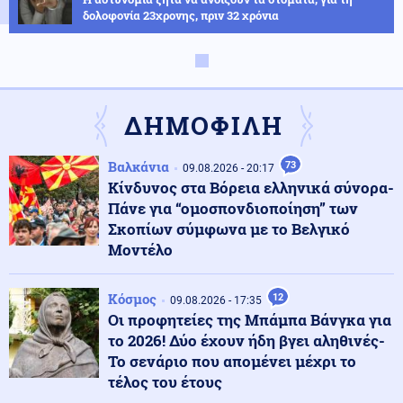
δολοφονία 23χρονης, πριν 32 χρόνια
Ένοπλες Συρράξεις
09.08.2026 - 23:28
11 νεκροί από επιθέσεις των Χούθι στην Υεμένη
ΔΗΜΟΦΙΛΗ
Βαλκάνια
73
Κοινωνία
09.08.2026 - 20:17
09.08.2026 - 23:22
Κίνδυνος στα Βόρεια ελληνικά σύνορα-
Διαρρήκτες έριξαν οξύ σε κλειδαριές, για να
μπουκάρουν σε διαμερίσματα στο Βύρωνα
Πάνε για “ομοσπονδιοποίηση” των
Σκοπίων σύμφωνα με το Βελγικό
Μοντέλο
Κοινωνία
09.08.2026 - 23:14
Κλήρωση Τζόκερ 9/8/26: Τα νούμερα που κερδίζουν
Κόσμος
12
09.08.2026 - 17:35
Οι προφητείες της Μπάμπα Βάνγκα για
το 2026! Δύο έχουν ήδη βγει αληθινές-
Κοινωνία
Το σενάριο που απομένει μέχρι το
09.08.2026 - 23:08
Κυκλοφοριακές ρυθμίσεις στη λεωφόρο Σχιστού, λόγω
τέλος του έτους
εκτέλεσης εργασιών