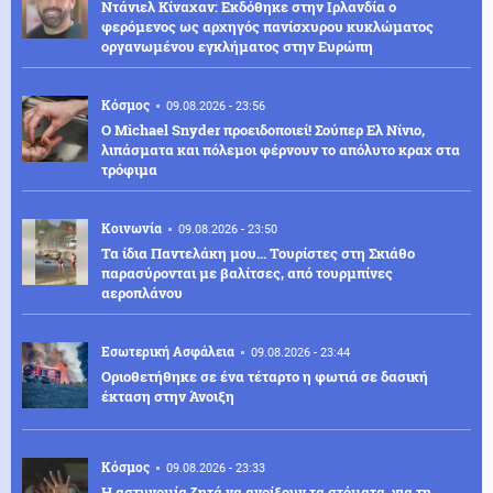
Ντάνιελ Κίναχαν: Εκδόθηκε στην Ιρλανδία ο
φερόμενος ως αρχηγός πανίσχυρου κυκλώματος
οργανωμένου εγκλήματος στην Ευρώπη
Κόσμος
09.08.2026 - 23:56
Ο Michael Snyder προειδοποιεί! Σούπερ Ελ Νίνιο,
λιπάσματα και πόλεμοι φέρνουν το απόλυτο κραχ στα
τρόφιμα
Κοινωνία
09.08.2026 - 23:50
Τα ίδια Παντελάκη μου... Τουρίστες στη Σκιάθο
παρασύρονται με βαλίτσες, από τουρμπίνες
αεροπλάνου
Εσωτερική Ασφάλεια
09.08.2026 - 23:44
Οριοθετήθηκε σε ένα τέταρτο η φωτιά σε δασική
έκταση στην Άνοιξη
Κόσμος
09.08.2026 - 23:33
Η αστυνομία ζητά να ανοίξουν τα στόματα, για τη