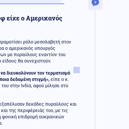
0
φ είχε ο Αμερικανός
αδραματίσει ρόλο μεσολαβητή στον
ρα ο αμερικανός υπουργός
ων με πυραύλους εναντίον του
 είδους θα συνεχιστούν.
α να διευκολύνουν τον τερματισμό
άποια δεδομένη στιγμή»,
είπε ο κ.
του στην Ινδία, αφού μίλησε στο
 εξαπέλυσαν δεκάδες πυραύλους και
αι της περιφέρειάς του, με τις
τη φονική επιδρομή ουκρανικών
α.