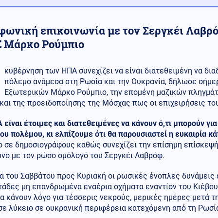
φωνική επικοινωνία με τον Σεργκέι Λαβρό
 Μάρκο Ρούμπιο
κυβέρνηση των ΗΠΑ συνεχίζει να είναι διατεθειμένη να δι
πόλεμο ανάμεσα στη Ρωσία και την Ουκρανία, δήλωσε σήμε
Εξωτερικών Μάρκο Ρούμπιο, την επομένη μαζικών πληγμάτ
και της προειδοποίησης της Μόσχας πως οι επιχειρήσεις του
 είναι έτοιμες και διατεθειμένες να κάνουν ό,τι μπορούν γι
ου πολέμου, κι ελπίζουμε ότι θα παρουσιαστεί η ευκαιρία κ
 σε δημοσιογράφους καθώς συνεχίζει την επίσημη επίσκεψή 
νο με τον ρώσο ομόλογό του Σεργκέι Λαβρόφ.
τα του Σαββάτου προς Κυριακή οι ρωσικές ένοπλες δυνάμεις
άδες μη επανδρωμένα εναέρια οχήματα εναντίον του Κιέβου κ
α κάνουν λόγο για τέσσερις νεκρούς, μερικές ημέρες μετά 
σε λύκειο σε ουκρανική περιφέρεια κατεχόμενη από τη Ρωσί