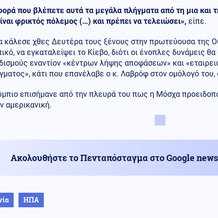
ορά που βλέπετε αυτά τα μεγάλα πλήγματα από τη μια και τ
ίναι φρικτός πόλεμος (…) και πρέπει να τελειώσει»,
είπε.
α κάλεσε χθες Δευτέρα τους ξένους στην πρωτεύουσα της Ου
κό, να εγκαταλείψει το Κίεβο, διότι οι ένοπλες δυνάμεις θ
δισμούς εναντίον «κέντρων λήψης αποφάσεων» και «εταιρει
ματος», κάτι που επανέλαβε ο κ. Λαβρόφ στον ομόλογό του,
ύμπιο επισήμανε από την πλευρά του πως η Μόσχα προειδοπο
ν αμερικανική.
Ακολουθήστε το Πενταπόσταγμα στο Google news
νία
ΗΠΑ