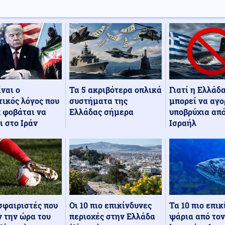
Τα 5 ακριβότερα οπλικά
Γιατί η Ελλάδ
ίναι ο
συστήματα της
μπορεί να αγο
ικός λόγος που
Ελλάδας σήμερα
υποβρύχια από
 φοβάται να
Ισραήλ
ι στο Ιράν
Οι 10 πιο επικίνδυνες
Τα 10 πιο επι
σφαιριστές που
περιοχές στην Ελλάδα
ψάρια από τον
 την ώρα του