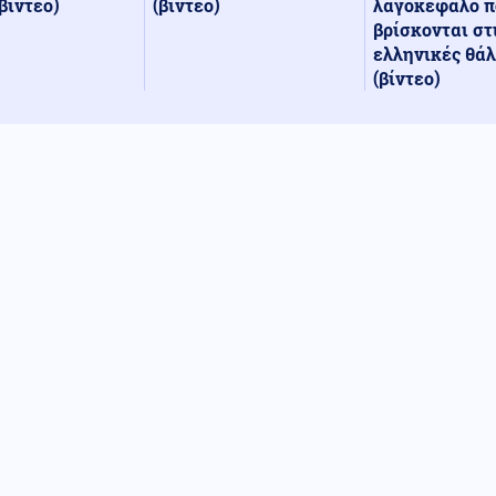
(βίντεο)
λαγοκέφαλο π
βίντεο)
βρίσκονται στ
ελληνικές θά
(βίντεο)