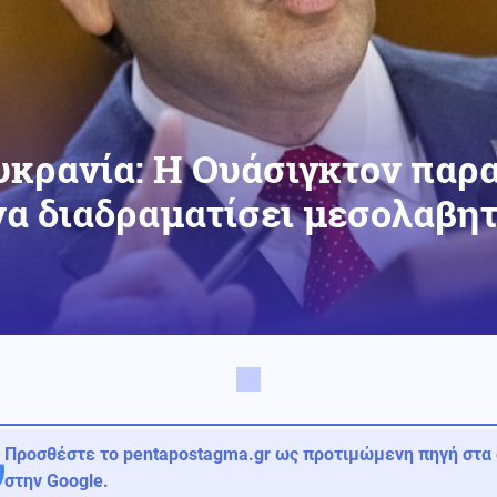
υκρανία: Η Ουάσιγκτον παρ
να διαδραματίσει μεσολαβητ
Προσθέστε το pentapostagma.gr ως προτιμώμενη πηγή στα
στην Google.