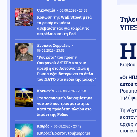
Οικονομία
06.08.2026 - 23:58
Κόπωση της Wall Street μετά
Τηλε
τα ρεκόρ εν μέσω
ΥΠΕΞ
αβεβαιότητας για το Ιράν, το
πετρέλαιο και τη Fed
Η
Ένοπλες Συρράξεις
06.08.2026 - 23:58
“Ρουκέτα” του πρώην
Ουκρανού Α/ΓΕΕΔ και νυν
Κιέβου 
πρέσβη στο Λονδίνο: "Πώς η
Ρωσία εξουδετερώνει τα όπλα
«Οι ΗΠΑ
του ΝΑΤΟ στο πεδίο της μάχης"
αυτού τ
Ρούμπιο
Κοινωνία
06.08.2026 - 23:50
τηλέφω
Στο νοσοκομείο διακομίστηκε
ναυτικό που τραυματίστηκε
κατά τη πρόσδεση πλοίου στο
Τη νύχ
λιμάνι της Ρόδου
εκατοντ
αρχές ν
Καιρός
06.08.2026 - 23:42
drones 
Καιρός: Έρχεται τριήμερο με