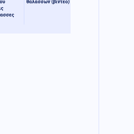
ου
θαλασσών (βίντεο)
ις
λασσες