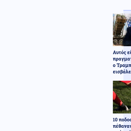
Ελληνοτουρκικά
06.08.2026 - 22:59
Ο Τούρκος "Γκρίζος Λύκος"
Μπαχτσελί "λαγός" του
Ερντογάν ζητάει την
απελευθέρωση Οτσαλάν! Πως
επηρεάζονται προς το
χειρότερο τα Ελληνοτουρκικά;
Αυτός ε
Περιβάλλον
06.08.2026 - 22:59
πραγματ
Το μυστήριο που απασχολεί
ο Τραμπ
τους παλαιοντολόγους: Γιατί δεν
εισβάλε
υπήρξαν ποτέ δεινόσαυροι σε
μέγεθος ποντικιού
Κόσμος
06.08.2026 - 22:58
Από τη Μύκονο στο Βατικανό: Ο
Μαθιου Μακκόναχι με τον
Πάπα, του χτύπησε σαν...
φιλαράκι τον ώμο, δείτε βίντεο
10 ποδο
Κόσμος
06.08.2026 - 22:56
πέθαναν
Φρίκη στη Βρετανία: Πρώην