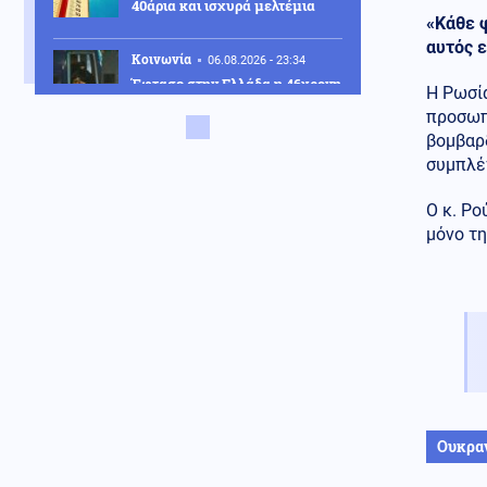
40άρια και ισχυρά μελτέμια
«Κάθε φ
αυτός ε
Κοινωνία
06.08.2026 - 23:34
Έφτασε στην Ελλάδα η 46χρονη
Η Ρωσί
που κατηγορείται για
προσωπι
συμμετοχή στην τραγωδία της
βομβαρ
Marfin – Κρατείται στη ΓΑΔΑ
συμπλέγ
ΗΠΑ
06.08.2026 - 23:26
ΗΠΑ: Στήριξη στην Ισπανία για
Ο κ. Ρο
Θέουτα και Μελίγια, επίθεση
μόνο τη
στον Σάντσεθ για το
μεταναστευτικό
Μέση Ανατολή
06.08.2026 - 23:17
Ισραήλ: «Φρένο» στην
αποχώρηση από νέες περιοχές
του νότιου Λιβάνου έως ότου
εφαρμοστεί η συμφωνία
Κόσμος
06.08.2026 - 23:14
Ουκρα
Επιβεβαιώνεται η ανοδική τάση
της AfD στη Γερμανία: Στο 28%