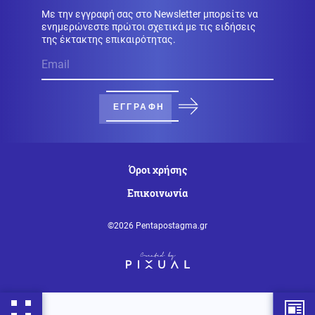
Με την εγγραφή σας στο Newsletter μπορείτε να
ενημερώνεστε πρώτοι σχετικά με τις ειδήσεις
Οικονομία
06.08.2026 - 23:58
της έκτακτης επικαιρότητας.
Κόπωση της Wall Street μετά τα ρεκόρ εν μέσω
αβεβαιότητας για το Ιράν, το πετρέλαιο και τη Fed
Ένοπλες Συρράξεις
06.08.2026 - 23:58
ΕΓΓΡΑΦΗ
“Ρουκέτα” του πρώην Ουκρανού Α/ΓΕΕΔ και νυν
πρέσβη στο Λονδίνο: "Πώς η Ρωσία εξουδετερώνει τα
όπλα του ΝΑΤΟ στο πεδίο της μάχης"
Όροι χρήσης
Κοινωνία
06.08.2026 - 23:50
Επικοινωνία
Στο νοσοκομείο διακομίστηκε ναυτικό που
τραυματίστηκε κατά τη πρόσδεση πλοίου στο λιμάνι
της Ρόδου
©2026 Pentapostagma.gr
Καιρός
06.08.2026 - 23:42
Καιρός: Έρχεται τριήμερο με 40άρια και ισχυρά
μελτέμια