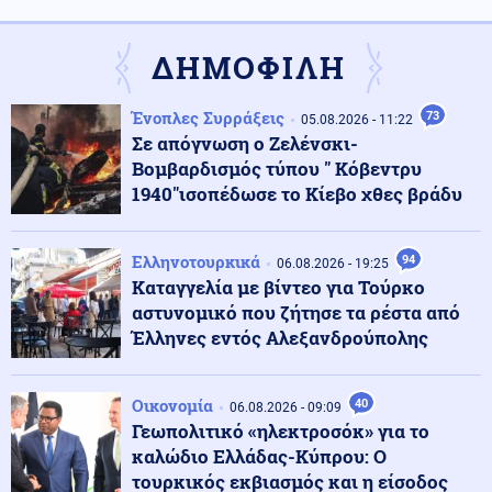
Ταϊλάνδη: Μαθητής-εκτελεστής άνοιξε πυρ σε σχολείο
και αυτοκτόνησε – Υπάρχουν νεκροί και τραυματίες
ΔΗΜΟΦΙΛΗ
Οικονομία
07.08.2026 - 07:39
Ένοπλες Συρράξεις
73
Το τέλος των μνημονίων: Η Ευρώπη αποσύρει την
05.08.2026 - 11:22
εποπτεία και ελευθερώνει τον εθνικό σχεδιασμό για
Σε απόγνωση ο Ζελένσκι-
την οικονομία
Βομβαρδισμός τύπου " Κόβεντρυ
1940"ισοπέδωσε το Κίεβο χθες βράδυ
Κοινωνία
07.08.2026 - 07:35
Υψηλός κίνδυνος πυρκαγιάς σήμερα σε Αττική, Κρήτη,
Ελληνοτουρκικά
94
Πελοπόννησο, Εύβοια και νησιά του Αιγαίου
06.08.2026 - 19:25
Καταγγελία με βίντεο για Τούρκο
αστυνομικό που ζήτησε τα ρέστα από
Μέση Ανατολή
Έλληνες εντός Αλεξανδρούπολης
07.08.2026 - 07:32
Το Ιράν κλείνει τα Στενά για ΗΠΑ και Ισραήλ – Στην
απόλυτη «παγίδα» του πολέμου ο Τραμπ
Οικονομία
40
06.08.2026 - 09:09
Γεωπολιτικό «ηλεκτροσόκ» για το
Κοινωνία
07.08.2026 - 07:26
καλώδιο Ελλάδας-Κύπρου: Ο
«Κρανίου τόπος» το Πόρτο Γερμενό: 84 σπίτια στον
τουρκικός εκβιασμός και η είσοδος