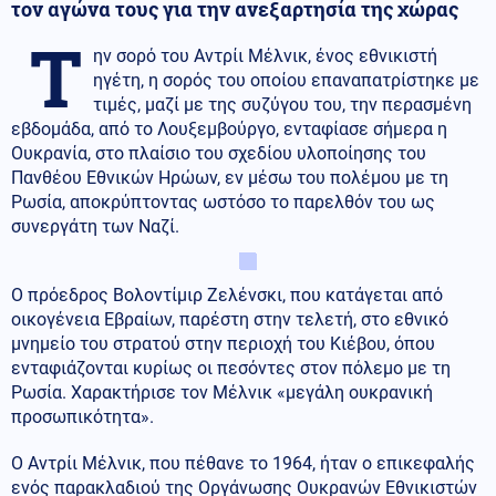
τον αγώνα τους για την ανεξαρτησία της χώρας
Τ
ην σορό του Αντρίι Μέλνικ, ένος εθνικιστή
ηγέτη, η σορός του οποίου επαναπατρίστηκε με
τιμές, μαζί με της συζύγου του, την περασμένη
εβδομάδα, από το Λουξεμβούργο, ενταφίασε σήμερα η
Ουκρανία, στο πλαίσιο του σχεδίου υλοποίησης του
Πανθέου Εθνικών Ηρώων, εν μέσω του πολέμου με τη
Ρωσία, αποκρύπτοντας ωστόσο το παρελθόν του ως
συνεργάτη των Ναζί.
Ο πρόεδρος Βολοντίμιρ Ζελένσκι, που κατάγεται από
οικογένεια Εβραίων, παρέστη στην τελετή, στο εθνικό
μνημείο του στρατού στην περιοχή του Κιέβου, όπου
ενταφιάζονται κυρίως οι πεσόντες στον πόλεμο με τη
Ρωσία. Χαρακτήρισε τον Μέλνικ «μεγάλη ουκρανική
προσωπικότητα».
Ο Αντρίι Μέλνικ, που πέθανε το 1964, ήταν ο επικεφαλής
ενός παρακλαδιού της Οργάνωσης Ουκρανών Εθνικιστών