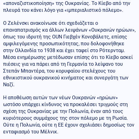
«αποναζιστικοποίηση» της Ουκρανίας. Το Κίεβο από την
πλευρά του κάνει λόγο για «ιμπεριαλιστικό πόλεμο».
Ο Ζελένσκι ανακοίνωσε ότι σχεδιάζεται ο
επαναπατρισμός κα άλλων λειψάνων «Ουκρανών ηρώων»,
όπως του ιδρυτή της OUN Γιεβχέν Κονοβάλετς, επίσης
αμφιλεγόμενης προσωπικότητας, που δολοφονήθηκε
στην Ολλανδία το 1938 και έχει ταφεί στο Ρότερνταμ.
Μέσα ενημέρωσης μετέδωσαν επίσης ότι το Κίεβο ασκεί
πιέσεις για να πάρει από τη Γερμανία το λείψανο του
Στεπάν Μπαντέρα, του κορυφαίου στελέχους του
εθνικιστικού ουκρανικού κινήματος και συνεργάτη των
Ναζί.
Η αποθέωση αυτών των νέων Ουκρανών «ηρώων»
ωστόσο υπάρχει κίνδυνος να προκαλέσει τριγμούς στη
σχέση της Ουκρανίας με την Πολωνία, έναν από τους
κυριότερους συμμάχους της στον πόλεμο με τη Ρωσία.
Ούτε η Πολωνία, ούτε η ΕΕ έχουν σχολιάσει δημοσίως τον
ενταφιασμό του Μέλνικ.