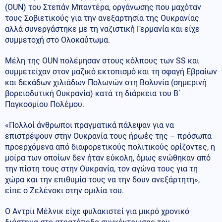
(OUN) του Στεπάν Μπαντέρα, οργάνωσης που μαχόταν
τους Σοβιετικούς για την ανεξαρτησία της Ουκρανίας
αλλά συνεργάστηκε με τη ναζιστική Γερμανία και είχε
συμμετοχή στο Ολοκαύτωμα.
Μέλη της OUN πολέμησαν στους κόλπους των SS και
συμμετείχαν στον μαζικό εκτοπισμό και τη σφαγή Εβραίων
και δεκάδων χιλιάδων Πολωνών στη Βολυνία (σημερινή
βορειοδυτική Ουκρανία) κατά τη διάρκεια του Β΄
Παγκοσμίου Πολέμου.
«Πολλοί άνθρωποι πραγματικά πάλεψαν για να
επιστρέψουν στην Ουκρανία τους ήρωές της – πρόσωπα
προερχόμενα από διαφορετικούς πολιτικούς ορίζοντες, η
μοίρα των οποίων δεν ήταν εύκολη, όμως ενώθηκαν από
την πίστη τους στην Ουκρανία, τον αγώνα τους για τη
χώρα και την επιθυμία τους να την δουν ανεξάρτητη»,
είπε ο Ζελένσκι στην ομιλία του.
Ο Αντρίι Μέλνικ είχε φυλακιστεί για μικρό χρονικό