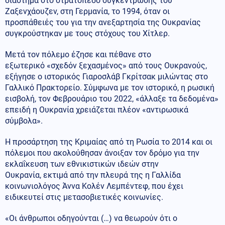
διάστημα στο στρατόπεδο συγκέντρωσης του
Ζαξενχάουζεν, στη Γερμανία, το 1994, όταν οι
προσπάθειές του για την ανεξαρτησία της Ουκρανίας
συγκρούστηκαν με τους στόχους του Χίτλερ.
Μετά τον πόλεμο έζησε και πέθανε στο
εξωτερικό «σχεδόν ξεχασμένος» από τους Ουκρανούς,
εξήγησε ο ιστορικός Γιαροσλάβ Γκρίτσακ μιλώντας στο
Γαλλικό Πρακτορείο. Σύμφωνα με τον ιστορικό, η ρωσική
εισβολή, τον Φεβρουάριο του 2022, «άλλαξε τα δεδομένα»
επειδή η Ουκρανία χρειάζεται πλέον «αντιρωσικά
σύμβολα».
Η προσάρτηση της Κριμαίας από τη Ρωσία το 2014 και οι
πόλεμοι που ακολούθησαν άνοιξαν τον δρόμο για την
εκλαΐκευση των εθνικιστικών ιδεών στην
Ουκρανία, εκτιμά από την πλευρά της η Γαλλίδα
κοινωνιολόγος Άννα Κολέν Λεμπέντεφ, που έχει
ειδικευτεί στις μετασοβιετικές κοινωνίες.
«Οι άνθρωποι οδηγούνται (…) να θεωρούν ότι ο