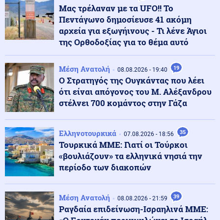
Σχολεία: Τι «φέρνει» το πολλαπλό βιβλίο – Οι
Μας τρέλαναν με τα UFO!! Το
εκκρεμότητες και τα επόμενα βήματα
Πεντάγωνο δημοσίευσε 41 ακόμη
αρχεία για εξωγήινους - Τι λένε Άγιοι
της Ορθοδοξίας για το θέμα αυτό
ΗΠΑ
09.08.2026 - 09:47
Πυρετός στο αμερικανικό Πεντάγωνο: Πιέσεις για νέα
όπλα - Στερεύουν τα αποθέματα
Μέση Ανατολή
19
08.08.2026 - 19:40
Ο Στρατηγός της Ουγκάντας που λέει
ότι είναι απόγονος του Μ. Αλέξανδρου
Υγεία
09.08.2026 - 09:41
στέλνει 700 κομάντος στην Γάζα
Ιός Δυτικού Νείλου: Πώς μεταδίδεται, τα συμπτώματα
- Πώς να προστατευθείτε
Ελληνοτουρκικά
35
07.08.2026 - 18:56
Τουρκικά ΜΜΕ: Γιατί οι Τούρκοι
Κοινωνία
09.08.2026 - 09:35
«βουλιάζουν» τα ελληνικά νησιά την
Κλειστό το beach bar στην Πάρο όπου πνίγηκε ο
4χρονος: Το χρονικό της τραγωδίας
περίοδο των διακοπών
Οικονομία
Μέση Ανατολή
39
09.08.2026 - 09:31
08.08.2026 - 21:59
Στα 15 δισ. ευρώ ο στόχος για νέα δάνεια το 2026: Η
Ραγδαία επιδείνωση-Ισραηλινά ΜΜΕ:
κερδοφορία των τραπεζών το α΄εξάμηνο