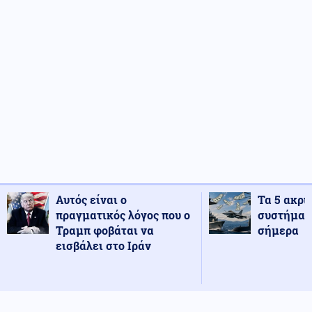
Αυτός είναι ο
Τα 5 ακρι
πραγματικός λόγος που ο
συστήματ
Τραμπ φοβάται να
σήμερα
εισβάλει στο Ιράν