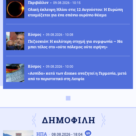
Περιβάλλον
09.08.2026 - 10:15
Ολική έκλειψη Ηλίου στις 12 Αυγούστου: Η Ευρώπη
ετοιμάζεται για ένα σπάνιο ουράνιο θέαμα
Κόσμος
09.08.2026 - 10:08
Πεζεσκιάν: Η καλύτερη στιγμή για συμφωνία – Να
μπει τέλος στο «ούτε πόλεμος ούτε ειρήνη»
Κόσμος
09.08.2026 - 10:00
«Ασπίδα» κατά των drones αναζητεί η Γερμανία, μετά
από το περιστατικό στη Λειψία
Αθλητισμός
09.08.2026 - 09:55
Παγκόσμιο Κ20: Ασημένιο μετάλλιο για τη Ρούσου στα
800 μέτρα
ΔΗΜΟΦΙΛΗ
Κοινωνία
09.08.2026 - 09:50
ΗΠΑ
69
08.08.2026 - 18:04