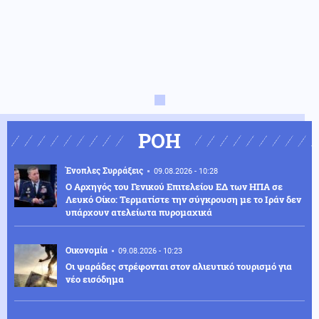
ΡΟΗ
Ένοπλες Συρράξεις
09.08.2026 - 10:28
Ο Αρχηγός του Γενικού Επιτελείου ΕΔ των ΗΠΑ σε
Λευκό Οίκο: Τερματίστε την σύγκρουση με το Ιράν δεν
υπάρχουν ατελείωτα πυρομαχικά
Οικονομία
09.08.2026 - 10:23
Οι ψαράδες στρέφονται στον αλιευτικό τουρισμό για
νέο εισόδημα