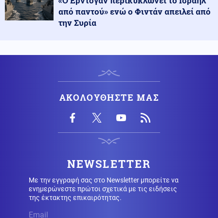
«Ο Ερντογάν περικυκλώνει το Ισραήλ
από παντού» ενώ ο Φιντάν απειλεί από
την Συρία
Υγεία
09.08.2026 - 09:26
Σε εγρήγορση οι Αρχές για την έξαρση του ιού του
Δυτικού Νείλου, στο επίκεντρο η Αττική
Μέση Ανατολή
09.08.2026 - 09:25
Θρίλερ στα Στενά του Ορμούζ: Η συμφωνία με το Ομάν
ΑΚΟΛΟΥΘΗΣΤΕ ΜΑΣ
δεν αρκεί – Τι απαιτεί η Τεχεράνη
Καιρός
09.08.2026 - 09:24
Καιρός: Έως 39 βαθμούς σήμερα - Που θα έχει
μελτέμια
NEWSLETTER
Με την εγγραφή σας στο Newsletter μπορείτε να
Οικονομία
09.08.2026 - 09:18
ενημερώνεστε πρώτοι σχετικά με τις ειδήσεις
Μειωμένη Σύνταξη: Όσα πρέπει να γνωρίζετε – Τα
της έκτακτης επικαιρότητας.
«κλειδιά» για την τελική επιλογή