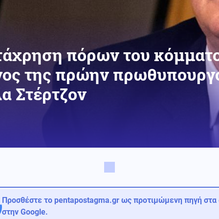
ατάχρηση πόρων του κόμματ
γος της πρώην πρωθυπουργ
α Στέρτζον
Προσθέστε το pentapostagma.gr ως προτιμώμενη πηγή στα
στην Google.