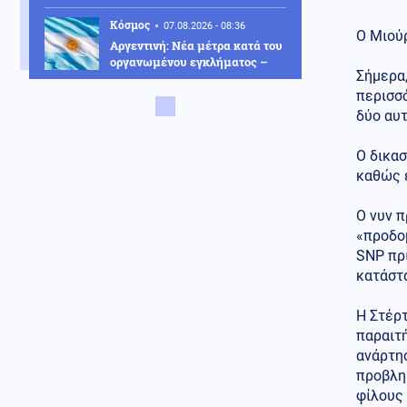
Κόσμος
07.08.2026 - 08:36
Ο Μιούρ
Αργεντινή: Νέα μέτρα κατά του
οργανωμένου εγκλήματος –
Σήμερα,
Στο στόχαστρο ομάδες από τον
Ισημερινό
περισσό
δύο αυτ
Κόσμος
07.08.2026 - 08:27
Πετρέλαιο: Ανοδικά το Brent εν
Ο δικασ
μέσω καθυστερήσεων στη
καθώς έ
συμφωνία για τα Στενά του
Ορμούζ
Ο νυν π
Ρωσία
«προδομ
07.08.2026 - 08:16
Η Ρωσία ετοιμάζει χτύπημα
SNP πρι
στο ΝΑΤΟ; - Ο Πούτιν
κατάστ
εκμεταλλεύεται τα άδεια
οπλοστάσια των ΗΠΑ
Η Στέρ
παραιτή
Κόσμος
07.08.2026 - 08:15
ανάρτη
Ισχυρός σεισμός μεγέθους 5,8
Ρίχτερ στις Φιλιππίνες
προβλη
φίλους 