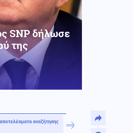
ος SNP δήλωσε
ού της
 αποτελέσματα αναζήτησης