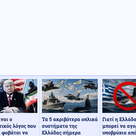
Τα 5 ακριβότερα οπλικά
Γιατί η Ελλάδ
ίναι ο
συστήματα της
μπορεί να αγο
ικός λόγος που
Ελλάδας σήμερα
υποβρύχια από
 φοβάται να