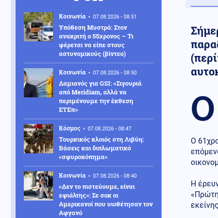
Κοινωνία
07.08.2026 - 08:51
Υπόθεση Μυστρά: Στον
Σήμε
ανακριτή ο 55χρονος – Τι
παρα
φέρεται να είπε στους
αστυνομικούς (βίντεο)
(περί
αυτο
Κοινωνία
07.08.2026 - 08:50
Δαμιανός για GSI: «Σιγουριά
Ο
από Meridiam, αλλά να
περιμένουμε την έκθεση
ΕΤΕπ»
Κόσμος
07.08.2026 - 08:47
Τουρκικός κλοιός στη Λιβύη:
Ο 61χρο
Βάσεις και διπλωματικό
επόμενο
«σφυροκόπημα»
οικονομ
Κοινωνία
07.08.2026 - 08:40
Η έρευν
«Δεν το πιστεύουμε, είναι
«Πρώτης
εφιάλτης»: Σε σοκ οι
Αμερικανοί που υιοθέτησαν τον
εκείνης
Αφγανό