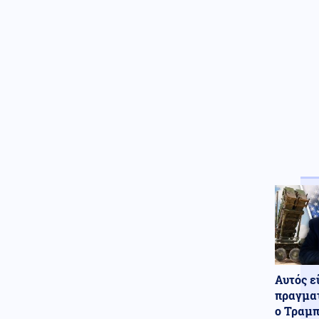
Οικονομία
07.08.2026 - 07:39
Το τέλος των μνημονίων: Η
Ευρώπη αποσύρει την εποπτεία
και ελευθερώνει τον εθνικό
σχεδιασμό για την οικονομία
Κοινωνία
07.08.2026 - 07:35
Υψηλός κίνδυνος πυρκαγιάς
σήμερα σε Αττική, Κρήτη,
Πελοπόννησο, Εύβοια και νησιά
του Αιγαίου
Μέση Ανατολή
07.08.2026 - 07:32
Το Ιράν κλείνει τα Στενά για
ΗΠΑ και Ισραήλ – Στην
απόλυτη «παγίδα» του πολέμου
ο Τραμπ
Κοινωνία
07.08.2026 - 07:26
Αυτός ε
«Κρανίου τόπος» το Πόρτο
Γερμενό: 84 σπίτια στον
πραγματ
κατάλογο της κατεδάφισης –
ο Τραμπ