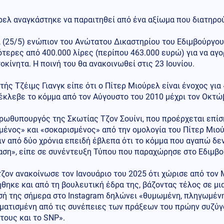
ελ αναγκάστηκε να παραιτηθεί από ένα αξίωμα που διατηρού
 (25/5) ενώπιον του Ανώτατου Δικαστηρίου του Εδιμβούργο
τερες από 400.000 λίρες (περίπου 463.000 ευρώ) για να αγο
οκίνητα. Η ποινή του θα ανακοινωθεί στις 23 Ιουνίου.
τής Τζέιμς Γιανγκ είπε ότι ο Πίτερ Μιούρελ είναι ένοχος γ
κλεβε το κόμμα από τον Αύγουστο του 2010 μέχρι τον Οκτώβ
ρωθυπουργός της Σκωτίας Τζον Σουίνι, που προέρχεται επίσ
ένος» και «σοκαρισμένος» από την ομολογία του Πίτερ Μιού
ν από δύο χρόνια επειδή έβλεπα ότι το κόμμα που αγαπώ δε
αση», είπε σε συνέντευξη Τύπου που παραχώρησε στο Εδιμβο
τζον ανακοίνωσε τον Ιανουάριο του 2025 ότι χώρισε από το
θηκε και από τη βουλευτική έδρα της, βάζοντας τέλος σε μια
σή της σήμερα στο Instagram δηλώνει «θυμωμένη, πληγωμένη
ματισμένη από τις συνέπειες των πράξεων του πρώην συζύγο
τους και το SNP».