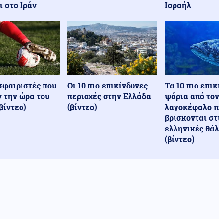
Ισραήλ
ι στο Ιράν
Οι 10 πιο επικίνδυνες
Τα 10 πιο επι
σφαιριστές που
περιοχές στην Ελλάδα
ψάρια από τον
 την ώρα του
(βίντεο)
λαγοκέφαλο π
βίντεο)
βρίσκονται στ
ελληνικές θά
(βίντεο)