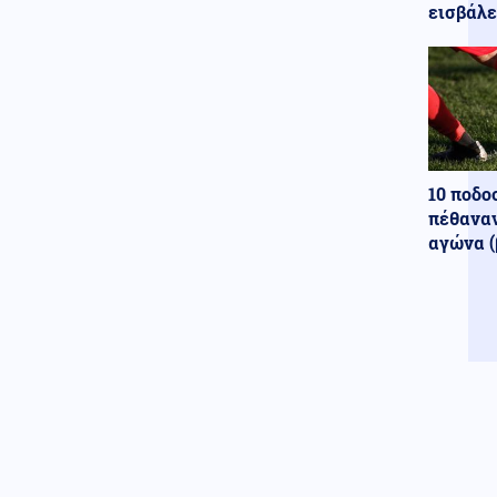
Πότε ξεκινούν οι αιτήσεις
εισβάλε
Κοινωνία
07.08.2026 - 07:23
Πόρτο Γερμενό: Πάνω από 100
σπίτια με ολοκληρωτικές
ζημιές
Κοινωνία
07.08.2026 - 07:17
Marfin: Πώς η τεχνητή
10 ποδο
νοημοσύνη οδήγησε στη
σύλληψη της 46χρονης
πέθαναν
αγώνα (
Καιρός
07.08.2026 - 07:16
Καιρός: Ξεκινά τριήμερο κύμα
ζέστης – Έως τους 40°C η
θερμοκρασία
Εκκλησία
07.08.2026 - 07:05
Εορτολόγιο: Ποιοι γιορτάζουν
σήμερα 7 Αυγούστου