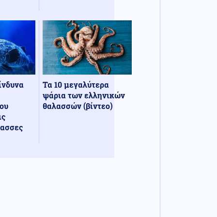
κίνδυνα
Τα 10 μεγαλύτερα
ψάρια των ελληνικών
ου
θαλασσών (βίντεο)
ις
λασσες