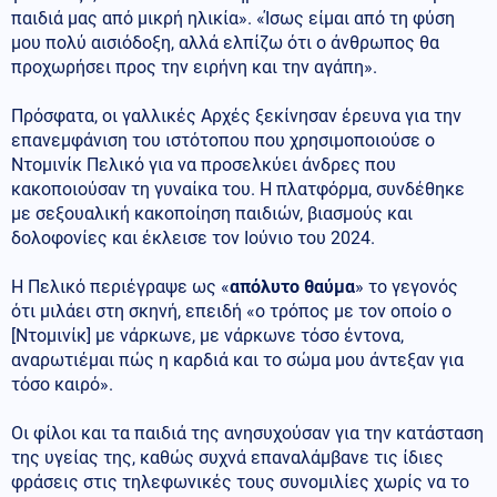
παιδιά μας από μικρή ηλικία». «Ίσως είμαι από τη φύση
μου πολύ αισιόδοξη, αλλά ελπίζω ότι ο άνθρωπος θα
προχωρήσει προς την ειρήνη και την αγάπη».
Πρόσφατα, οι γαλλικές Αρχές ξεκίνησαν έρευνα για την
επανεμφάνιση του ιστότοπου που χρησιμοποιούσε ο
Ντομινίκ Πελικό για να προσελκύει άνδρες που
κακοποιούσαν τη γυναίκα του. Η πλατφόρμα, συνδέθηκε
με σεξουαλική κακοποίηση παιδιών, βιασμούς και
δολοφονίες και έκλεισε τον Ιούνιο του 2024.
Η Πελικό περιέγραψε ως «
απόλυτο θαύμα
» το γεγονός
ότι μιλάει στη σκηνή, επειδή «ο τρόπος με τον οποίο ο
[Ντομινίκ] με νάρκωνε, με νάρκωνε τόσο έντονα,
αναρωτιέμαι πώς η καρδιά και το σώμα μου άντεξαν για
τόσο καιρό».
Οι φίλοι και τα παιδιά της ανησυχούσαν για την κατάσταση
της υγείας της, καθώς συχνά επαναλάμβανε τις ίδιες
φράσεις στις τηλεφωνικές τους συνομιλίες χωρίς να το