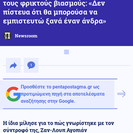
τους φρικτούς βιασμούς: «Δεν
πίστευα ότι θα μπορούσα να
εμπιστευτώ ξανά έναν άνδρα»
Newsroom
1
Προσθέστε το pentapostagma.gr ως
προτιμώμενη πηγή στα αποτελέσματα
αναζήτησης στην Google.
Η ίδια μίλησε για το πώς γνωρίστηκε με τον
σύντροφό της, Ζαν-Λουπ Αγοπιάν