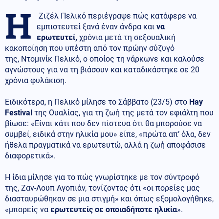
Η
Ζιζέλ Πελικό περιέγραψε πώς κατάφερε να
εμπιστευτεί ξανά έναν άνδρα και
να
ερωτευτεί,
χρόνια μετά τη σεξουαλική
κακοποίηση που υπέστη από τον πρώην σύζυγό
της, Ντομινίκ Πελικό, ο οποίος τη νάρκωνε και καλούσε
αγνώστους για να τη βιάσουν και καταδικάστηκε σε 20
χρόνια φυλάκιση.
Ειδικότερα, η Πελικό μίλησε το Σάββατο (23/5) στο
Hay
Festival
της Ουαλίας, για τη ζωή της μετά τον εφιάλτη που
βίωσε: «Είναι κάτι που δεν πίστευα ότι θα μπορούσε να
συμβεί, ειδικά στην ηλικία μου» είπε, «πρώτα απ’ όλα, δεν
ήθελα πραγματικά να ερωτευτώ, αλλά η ζωή αποφάσισε
διαφορετικά».
Η ίδια μίλησε για το πώς γνωρίστηκε με τον σύντροφό
της, Ζαν-Λουπ Αγοπιάν, τονίζοντας ότι «οι πορείες μας
διασταυρώθηκαν σε μια στιγμή» και όπως εξομολογήθηκε,
«μπορείς να
ερωτευτείς σε οποιαδήποτε ηλικία
».