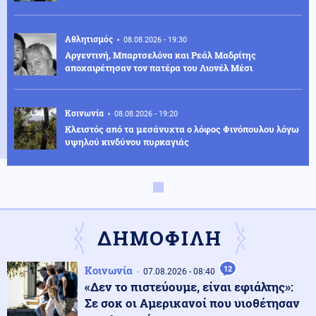
Αθλητισμός
08.08.2026 - 19:30
Αργεντινή, Μπαρτσελόνα και Ρεάλ Μαδρίτης
αποχαιρέτησαν τον πατέρα του Λιονέλ Μέσι
Κοινωνία
08.08.2026 - 19:20
Κλειστός από τα μεσάνυχτα ο λόφος Φινόπουλου λόγω
υψηλού κινδύνου πυρκαγιάς
Αθλητισμός
08.08.2026 - 19:08
Τζολάκης: Ντεμπούτο στη Χαλ ως βασικός κόντρα
στην Άιντραχτ
ΔΗΜΟΦΙΛΗ
Κοινωνία
08.08.2026 - 19:03
Κοινωνία
12
07.08.2026 - 08:40
Ψηφιακή Κάρτα Αγρότη: Ποιες αλλαγές φέρνει η 28η
«Δεν το πιστεύουμε, είναι εφιάλτης»:
Αυγούστου
Σε σοκ οι Αμερικανοί που υιοθέτησαν