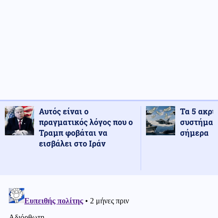
Αυτός είναι ο
Τα 5 ακρι
πραγματικός λόγος που ο
συστήματ
Τραμπ φοβάται να
σήμερα
εισβάλει στο Ιράν