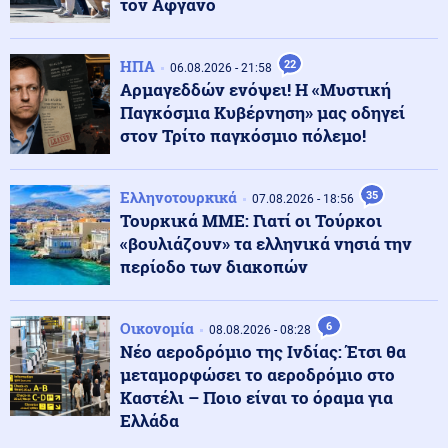
τον Αφγανό
Υγεία
08.08.2026 - 18:54
Διαβήτης και παχυσαρκία: Οι κίνδυνοι των θεραπειών
ΗΠΑ
22
στις υψηλές θερμοκρασίες
06.08.2026 - 21:58
Αρμαγεδδών ενόψει! Η «Μυστική
Παγκόσμια Κυβέρνηση» μας οδηγεί
Κοινωνία
στον Τρίτο παγκόσμιο πόλεμο!
08.08.2026 - 18:45
Σε Red Code η Αττική και άλλες πέντε περιοχές της
χώρας αύριο
Ελληνοτουρκικά
35
07.08.2026 - 18:56
Τουρκικά ΜΜΕ: Γιατί οι Τούρκοι
08.08.2026 - 18:44
«βουλιάζουν» τα ελληνικά νησιά την
Παραδόθηκαν στον αλβανικό στρατό τα πρώτα 40
περίοδο των διακοπών
τεθωρακισμένα που κατασκευάστηκαν στην χώρα
Οικονομία
6
08.08.2026 - 08:28
Κοινωνία
08.08.2026 - 18:36
Νέο αεροδρόμιο της Ινδίας: Έτσι θα
Θερινές εκπτώσεις: Αυξημένες οι πιέσεις από το
μεταμορφώσει το αεροδρόμιο στο
ηλεκτρονικό εμπόριο
Καστέλι – Ποιο είναι το όραμα για
Ελλάδα
Κόσμος