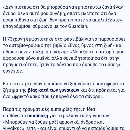
«Δεν πίστευα ότι θα μπορούσα να εμπιστευτώ ξανά έναν
άνδρα, αλλά αυτό μου συνέβη, οπότε βλέπετε ότι όλα
είναι πιθανά στη ζωή, δεν πρέπει ποτέ να απελπίζεστε»
υπογράμμισε, σύμφωνα με τον Guardian.
Η 73χρονη εμφανίστηκε στο φεστιβάλ για να παρουσιάσει
το αυτοβιογραφικό της βιβλίο «Ένας ύμνος στη ζωή» και
έδωσε συνέντευξη επί σκηνής. «Νόμιζα ότι η ιστορία μου
αφορούσε μόνο εμένα, αλλά συνειδητοποίησα ότι, στην
πραγματικότητα, ήταν το δέντρο που έκρυβε το δάσος»
συνέχισε.
Είπε ότι «η κοινωνία πρέπει να ξυπνήσει» όσον αφορά το
ζήτημα της
βίας κατά των γυναικών
και ότι πρόκειται για
ένα «φρικτό κακό που ξεπερνά όλα τα σύνορα».
Παρά τις τραυματικές εμπειρίες της, η ίδια
αισθάνεται
αισιόδοξη
για το μέλλον των γυναικών:
«Μπορούμε να ζούμε μαζί αρμονικά, άνδρες και
γυναίκες», είπε «και είναι σημαντικό να εκπαιδεύουμε τα