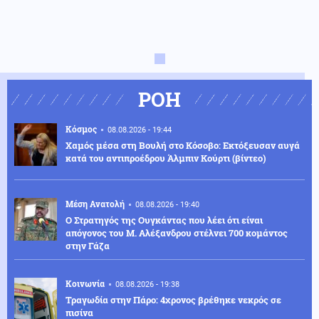
ΡΟΗ
Κόσμος
08.08.2026 - 19:44
Χαμός μέσα στη Βουλή στο Κόσοβο: Εκτόξευσαν αυγά
κατά του αντιπροέδρου Άλμπιν Κούρτι (βίντεο)
Μέση Ανατολή
08.08.2026 - 19:40
Ο Στρατηγός της Ουγκάντας που λέει ότι είναι
απόγονος του Μ. Αλέξανδρου στέλνει 700 κομάντος
στην Γάζα
Κοινωνία
08.08.2026 - 19:38
Τραγωδία στην Πάρο: 4χρονος βρέθηκε νεκρός σε
πισίνα