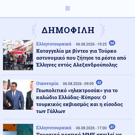
Ρωσία
07.08.2026 - 16:01
Πράσινο φως από τον Πούτιν για την πώληση του
κρατικού 30,4% στο μεγαλύτερο αεροδρόμιο της
ΔΗΜΟΦΙΛΗ
Μόσχας
Ελληνοτουρκικά
94
Κοινωνία
06.08.2026 - 19:25
07.08.2026 - 15:56
Καταγγελία με βίντεο για Τούρκο
Η διάσωση Ιταλίδας τουρίστριας στη Σαμοθράκη από
21χρονο ναυαγοσώστη: «Την έβγαλαν στη στεριά σε
αστυνομικό που ζήτησε τα ρέστα από
ημιλιπόθυμη κατάσταση»
Έλληνες εντός Αλεξανδρούπολης
Κοινωνία
07.08.2026 - 15:29
Οικονομία
43
06.08.2026 - 09:09
11 μήνες με αναστολή στον 55χρονο που έκρυψε τη
Γεωπολιτικό «ηλεκτροσόκ» για το
σορό του πατέρα του σε καταψύκτη – Αφέθηκε
ελεύθερος
καλώδιο Ελλάδας-Κύπρου: Ο
τουρκικός εκβιασμός και η είσοδος
των Γάλλων
Κοινωνία
07.08.2026 - 15:24
Νέο αεροδρόμιο Καστελλίου: Συμφωνία 105,2 εκατ.
ευρώ για τον αεροναυτιλιακό εξοπλισμό
Ελληνοτουρκικά
41
06.08.2026 - 17:00
Tουρκικό κρατικό ΜΜΕ απειλεί με