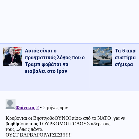
Αυτός είναι ο
Τα 5 ακρι
πραγματικός λόγος που ο
συστήματ
Τραμπ φοβάται να
σήμερα
εισβάλει στο Ιράν