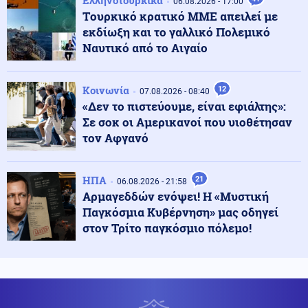
Ελληνοτουρκικά
06.08.2026 - 17:00
Χάντερ Μπάιντεν για Τζο: Ο καρκίνος του πατέρα μου
Tουρκικό κρατικό ΜΜΕ απειλεί με
έχει κάνει μετάσταση στα οστά
εκδίωξη και το γαλλικό Πολεμικό
Ναυτικό από το Αιγαίο
Κόσμος
08.08.2026 - 13:05
3.400 τόνοι φαρμάκων στα σκουπίδια σε έναν χρόνο
Κοινωνία
στην Αγγλία
12
07.08.2026 - 08:40
«Δεν το πιστεύουμε, είναι εφιάλτης»:
Σε σοκ οι Αμερικανοί που υιοθέτησαν
Τεχνολογία
τον Αφγανό
08.08.2026 - 13:00
Τι φέρνει η επόμενη γενιά δικτύων - Η δυναμική στην
Ελλάδα και οι προκλήσεις
ΗΠΑ
21
06.08.2026 - 21:58
Αρμαγεδδών ενόψει! Η «Μυστική
Κοινωνία
08.08.2026 - 12:57
Παγκόσμια Κυβέρνηση» μας οδηγεί
Μυστράς: «Δεν ήταν οικονομικά τα κίνητρα» λέει ο
στον Τρίτο παγκόσμιο πόλεμο!
δικηγόρος του 55χρονου
Ρωσία
08.08.2026 - 12:55
ΈΚΤΑΚΤΟ: Ταρακούνησαν το Βερολίνο τα ρωσικά
μαχητικά Su-30SM2 που έκαναν "ασκήσεις" με