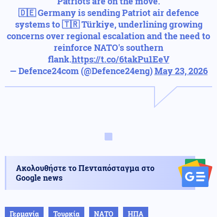
Patriots are on the move.
🇩🇪 Germany is sending Patriot air defence
systems to 🇹🇷 Türkiye, underlining growing
concerns over regional escalation and the need to
reinforce NATO's southern
flank.
https://t.co/6takPu1EeV
— Defence24com (@Defence24eng)
May 23, 2026
Ακολουθήστε το Πενταπόσταγμα στο
Google news
Γερμανία
Τουρκία
ΝΑΤΟ
ΗΠΑ