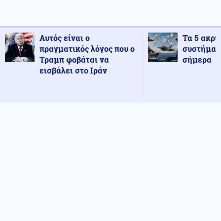
Αυτός είναι ο
Τα 5 ακρι
πραγματικός λόγος που ο
συστήματ
Τραμπ φοβάται να
σήμερα
εισβάλει στο Ιράν