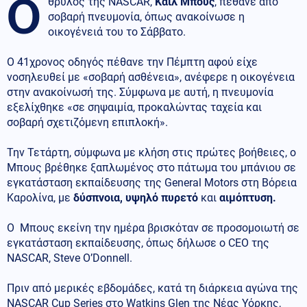
Ο
θρύλος της NASCAR,
Κάιλ Μπους
, πέθανε από
σοβαρή πνευμονία, όπως ανακοίνωσε η
οικογένειά του το Σάββατο.
Ο 41χρονος οδηγός πέθανε την Πέμπτη αφού είχε
νοσηλευθεί με «σοβαρή ασθένεια», ανέφερε η οικογένεια
στην ανακοίνωσή της. Σύμφωνα με αυτή, η πνευμονία
εξελίχθηκε «σε σηψαιμία, προκαλώντας ταχεία και
σοβαρή σχετιζόμενη επιπλοκή».
Την Τετάρτη, σύμφωνα με κλήση στις πρώτες βοήθειες, ο
Μπους βρέθηκε ξαπλωμένος στο πάτωμα του μπάνιου σε
εγκατάσταση εκπαίδευσης της General Motors στη Βόρεια
Καρολίνα, με
δύσπνοια, υψηλό πυρετό
και
αιμόπτυση.
Ο Μπους εκείνη την ημέρα βρισκόταν σε προσομοιωτή σε
εγκατάσταση εκπαίδευσης, όπως δήλωσε ο CEO της
NASCAR, Steve O’Donnell.
Πριν από μερικές εβδομάδες, κατά τη διάρκεια αγώνα της
NASCAR Cup Series στο Watkins Glen της Νέας Υόρκης,