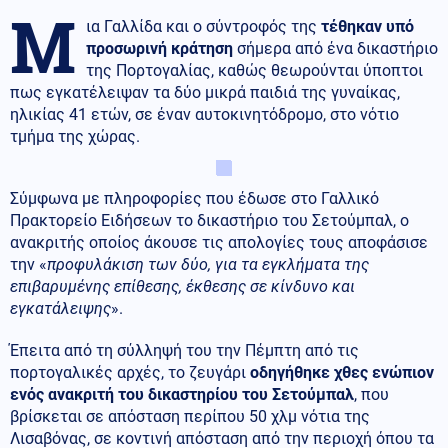
Μ
ια Γαλλίδα και ο σύντροφός της
τέθηκαν υπό
προσωρινή κράτηση
σήμερα από ένα δικαστήριο
της Πορτογαλίας, καθώς θεωρούνται ύποπτοι
πως εγκατέλειψαν τα δύο μικρά παιδιά της γυναίκας,
ηλικίας 41 ετών, σε έναν αυτοκινητόδρομο, στο νότιο
τμήμα της χώρας.
Σύμφωνα με πληροφορίες που έδωσε στο Γαλλικό
Πρακτορείο Ειδήσεων το δικαστήριο του Σετούμπαλ, ο
ανακριτής οποίος άκουσε τις απολογίες τους αποφάσισε
την «
προφυλάκιση των δύο, για τα εγκλήματα της
επιβαρυμένης επίθεσης, έκθεσης σε κίνδυνο και
εγκατάλειψης
».
Έπειτα από τη σύλληψή του την Πέμπτη από τις
πορτογαλικές αρχές, το ζευγάρι
οδηγήθηκε χθες ενώπιον
ενός ανακριτή του δικαστηρίου του Σετούμπαλ
, που
βρίσκεται σε απόσταση περίπου 50 χλμ νότια της
Λισαβόνας, σε κοντινή απόσταση από την περιοχή όπου τα