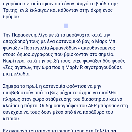
αγοράκια εντοπίστηκαν από έναν οδηγό το βράδυ της
Τρίτης, ενώ έκλαιγαν και κάθονταν στην άκρη ενός
δρόμου.
Την Παρασκευή, λίγο μετά τα μεσάνυχτα, κατά την
αποχώρησή τους με ένα αστυνομικό βαν, ο Μαρκ Μπ.
φώναξε «Πορτογαλία Αρμαγεδδών» απευθυνόμενος
στους δημοσιογράφους που βρίσκονταν στο σημείο.
Νωρίτερα, κατά την άφιξή τους, είχε φωνάξει δύο φορές
«Σας αγαπώ», την ώρα που η Μαρίν Ρ. σιγοτραγουδούσε
μια μελωδία.
Σήμερα το πρωί, η αστυνομία φρόντισε να μην
αποβιβαστούν από το βαν, μέχρι το όχημα να εισέλθει
πλήρως στον χώρο στάθμευσης του δικαστηρίου και να
κλείσει η πόρτα. Οι δημοσιογράφοι του AFP μπόρεσαν στη
συνέχεια να τους δουν μέσα από ένα παράθυρο του
κτιρίου.
Εν αναμονή του επαναπατρισμού τους στη Γαλλία,
τα