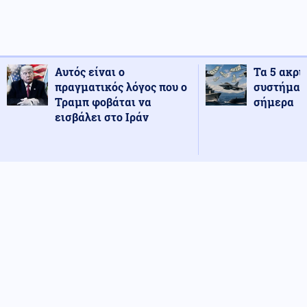
Αυτός είναι ο
Τα 5 ακρι
πραγματικός λόγος που ο
συστήματ
Τραμπ φοβάται να
σήμερα
εισβάλει στο Ιράν