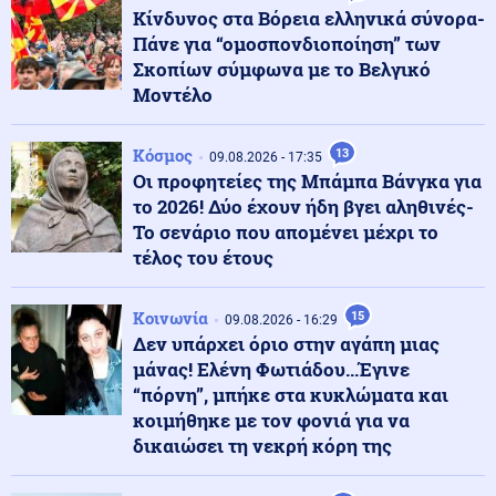
Το «χαρτί» Μητσοτάκη για τη ΔΕΘ: «Πρεσάρισμα» στο
Κίνδυνος στα Βόρεια ελληνικά σύνορα-
δημογραφικό και φοροελαφρύνσεις
Πάνε για “ομοσπονδιοποίηση” των
Σκοπίων σύμφωνα με το Βελγικό
Μοντέλο
Εσωτερική Ασφάλεια
10.08.2026 - 08:24
Φωτιά τώρα στον Κουβαρά
Κόσμος
13
09.08.2026 - 17:35
Οι προφητείες της Μπάμπα Βάνγκα για
το 2026! Δύο έχουν ήδη βγει αληθινές-
Ρωσία
10.08.2026 - 08:16
Το σενάριο που απομένει μέχρι το
Ρωσία και Ουκρανία έλυσαν τα χέρια τους - Βροχή
τέλος του έτους
πυραύλων που ισοπεδώνουν τα πάντα
Κοινωνία
15
09.08.2026 - 16:29
Κοινωνία
10.08.2026 - 08:16
Δεν υπάρχει όριο στην αγάπη μιας
Άγρια καταδίωξη έξω από το ΑΧΕΠΑ στη Θεσσαλονίκη
μάνας! Ελένη Φωτιάδου...Έγινε
“πόρνη”, μπήκε στα κυκλώματα και
κοιμήθηκε με τον φονιά για να
δικαιώσει τη νεκρή κόρη της
Ένοπλες Συρράξεις
10.08.2026 - 08:04
Ουκρανία: Πέντε τραυματίες από ρωσικές
κατευθυνόμενες βόμβες στην πόλη Σούμι