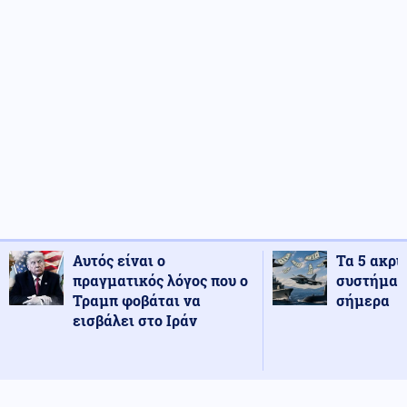
Αυτός είναι ο
Τα 5 ακρι
πραγματικός λόγος που ο
συστήματ
Τραμπ φοβάται να
σήμερα
εισβάλει στο Ιράν