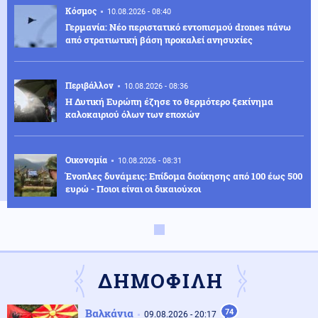
Κόσμος
10.08.2026 - 08:40
Γερμανία: Νέο περιστατικό εντοπισμού drones πάνω
από στρατιωτική βάση προκαλεί ανησυχίες
Περιβάλλον
10.08.2026 - 08:36
Η Δυτική Ευρώπη έζησε το θερμότερο ξεκίνημα
καλοκαιριού όλων των εποχών
Οικονομία
10.08.2026 - 08:31
Ένοπλες δυνάμεις: Επίδομα διοίκησης από 100 έως 500
ευρώ - Ποιοι είναι οι δικαιούχοι
Κοινωνία
10.08.2026 - 08:27
Ανασφάλιστα οχήματα: Έρχεται ΑΙ για τους ελέγχους -
Εξονυχιστικός έλεγχος για τις ενστάσεις
ΔΗΜΟΦΙΛΗ
Κυβέρνηση
10.08.2026 - 08:24
Βαλκάνια
74
09.08.2026 - 20:17