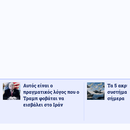
Αυτός είναι ο
Τα 5 ακρι
πραγματικός λόγος που ο
συστήματ
Τραμπ φοβάται να
σήμερα
εισβάλει στο Ιράν