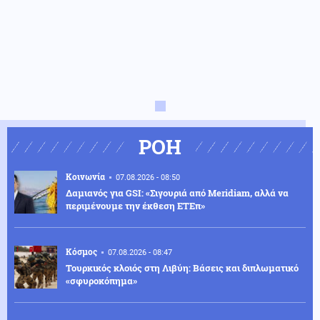
ΡΟΗ
Κοινωνία
07.08.2026 - 08:50
Δαμιανός για GSI: «Σιγουριά από Meridiam, αλλά να
περιμένουμε την έκθεση ΕΤΕπ»
Κόσμος
07.08.2026 - 08:47
Τουρκικός κλοιός στη Λιβύη: Βάσεις και διπλωματικό
«σφυροκόπημα»