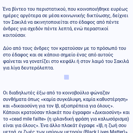
Ένα βίντεο του περιστατικού, που κοινοποιήθηκε ευρέως
ημέρες αργότερα σε μέσα κοινωνικής δικτύωσης, δείχνει
τον Σακιλά να ακινητοποιείται στο έδαφος από πέντε
άνδρες για σχεδόν πέντε λεπτά, ενώ περαστικοί
κοιτούσαν.
Δύο από τους άνδρες τον κρατούσαν με το πρόσωπό του
στο έδαφος και σε κάποιο σημείο ένας από αυτούς
φαίνεται να γονατίζει στο κεφάλι ή στον λαιμό του Σακιλά
για λίγα δευτερόλεπτα.
Οι διαδηλωτές έξω από το κοινοβούλιο φώναζαν
συνθήματα όπως «καμία συγκάλυψη, καμία καθυστέρηση»
και «δικαιοσύνη για τον Ιβ, αξιοπρέπεια για όλους».
Κάποιοι κρατούσαν πλακάτ που έγραφαν «Δικαιοσύνη» και
το «cead mile failte» (η ιρλανδική φράση για καλωσόρισμα)
είναι για όλους». Ένα άλλο πλακάτ έγραφε «Ιβ, η ζωή σου
μετρά, οι ζωές των μαύρων μετρούν (Black Lives Matter)».