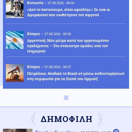
Κοινωνία
07.08.2026 - 08:40
«Δεν το πιστεύουμε, είναι εφιάλτης»: Σε σοκ οι
Αμερικανοί που υιοθέτησαν τον Αφγανό
Κόσμος
07.08.2026 - 08:36
Αργεντινή: Νέα μέτρα κατά του οργανωμένου
εγκλήματος – Στο στόχαστρο ομάδες από τον
Ισημερινό
Κόσμος
07.08.2026 - 08:27
Πετρέλαιο: Ανοδικά το Brent εν μέσω καθυστερήσεων
στη συμφωνία για τα Στενά του Ορμούζ
Ρωσία
07.08.2026 - 08:16
Η Ρωσία ετοιμάζει χτύπημα στο ΝΑΤΟ; - Ο Πούτιν
εκμεταλλεύεται τα άδεια οπλοστάσια των ΗΠΑ
ΔΗΜΟΦΙΛΗ
Κόσμος
07.08.2026 - 08:15
73