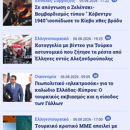
Ένοπλες Συρράξεις
05.08.2026 - 11:22
Ισχυρός σεισμός μεγέθους 5,8 Ρίχτερ στις Φιλιππίνες
Σε απόγνωση ο Ζελένσκι-
Βομβαρδισμός τύπου " Κόβεντρυ
1940"ισοπέδωσε το Κίεβο χθες βράδυ
Οικονομία
07.08.2026 - 08:06
Τιμολόγια ρεύματος: Νέα ανοδική τάση λόγω της
Ελληνοτουρκικά
94
αύξησης στη χονδρεμπορική αγορά
06.08.2026 - 19:25
Καταγγελία με βίντεο για Τούρκο
αστυνομικό που ζήτησε τα ρέστα από
Κόσμος
Έλληνες εντός Αλεξανδρούπολης
07.08.2026 - 07:55
Περού: Σάλος με το βίντεο σεξουαλικής επίθεσης σε
26χρονη τραγουδίστρια (βίντεο)
Οικονομία
40
06.08.2026 - 09:09
Γεωπολιτικό «ηλεκτροσόκ» για το
Κοινωνία
07.08.2026 - 07:45
καλώδιο Ελλάδας-Κύπρου: Ο
Βοιωτία: Προφυλακίστηκαν ο δήμαρχος Στυλίδας και
τουρκικός εκβιασμός και η είσοδος
δύο ακόμη κατηγορούμενοι για τη φωτιά
των Γάλλων
Κόσμος
Ελληνοτουρκικά
39
07.08.2026 - 07:45
06.08.2026 - 17:00
Ταϊλάνδη: Μαθητής-εκτελεστής άνοιξε πυρ σε σχολείο
Tουρκικό κρατικό ΜΜΕ απειλεί με