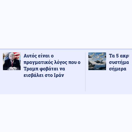
Αυτός είναι ο
Τα 5 ακρι
πραγματικός λόγος που ο
συστήματ
Τραμπ φοβάται να
σήμερα
εισβάλει στο Ιράν