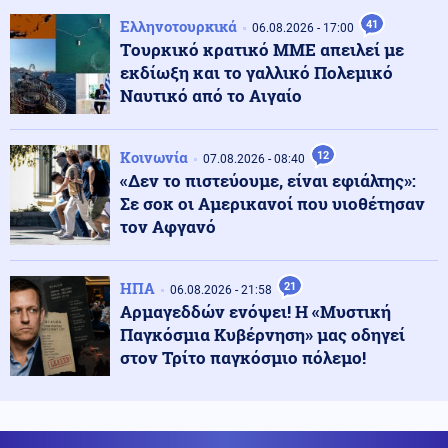
Μακάβριο εύρημα στον Λυκαβηττό: Σορός σε
προχωρημένη σήψη εντοπίστηκε σε σπηλιά
Ελληνοτουρκικά
41
06.08.2026 - 17:00
Tουρκικό κρατικό ΜΜΕ απειλεί με
εκδίωξη και το γαλλικό Πολεμικό
Πολιτική
08.08.2026 - 13:58
Ναυτικό από το Αιγαίο
Σκέρτσος κατα ΠΑΣΟΚ για τα στοιχεία του ΟΟΣΑ:
«Επιλεκτική κοπτοραπτική» στα στοιχεία για τα
εισοδήματα
Κοινωνία
12
07.08.2026 - 08:40
«Δεν το πιστεύουμε, είναι εφιάλτης»:
Οικονομία
08.08.2026 - 13:56
Σε σοκ οι Αμερικανοί που υιοθέτησαν
Στουρνάρας: Ευπρόσδεκτες οι ξένες συμμετοχές στις
τον Αφγανό
ελληνικές τράπεζες
ΗΠΑ
21
06.08.2026 - 21:58
Μέση Ανατολή
08.08.2026 - 13:51
Αρμαγεδδών ενόψει! Η «Μυστική
Για αυτό θα συγκρουστούν Ισραήλ και Τουρκία:
Παγκόσμια Κυβέρνηση» μας οδηγεί
Τούρκος πρώην στρατιωτικός διορίστηκε ως ο
στον Τρίτο παγκόσμιο πόλεμο!
διοικητής της 62ης Μεραρχίας ΠΖ του συριακού
στρατού
Κόσμος
08.08.2026 - 13:42