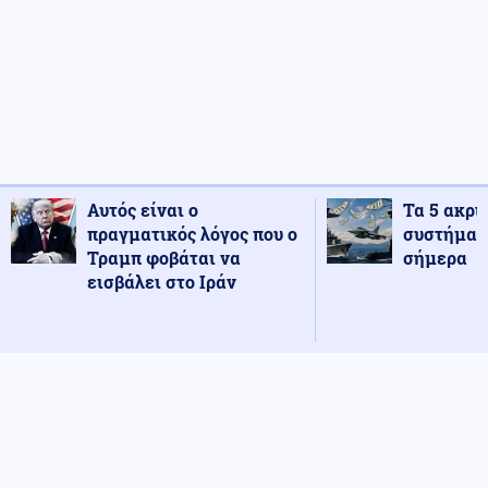
Αυτός είναι ο
Τα 5 ακρι
πραγματικός λόγος που ο
συστήματ
Τραμπ φοβάται να
σήμερα
εισβάλει στο Ιράν