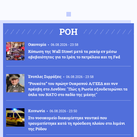
ΡΟΗ
Οικονομία
06.08.2026 - 23:58
Κόπωση της Wall Street μετά τα ρεκόρ εν μέσω
αβεβαιότητας για το Ιράν, το πετρέλαιο και τη Fed
Ένοπλες Συρράξεις
06.08.2026 - 23:58
“Ρουκέτα” του πρώην Ουκρανού Α/ΓΕΕΔ και νυν
πρέσβη στο Λονδίνο: "Πώς η Ρωσία εξουδετερώνει τα
όπλα του ΝΑΤΟ στο πεδίο της μάχης"
Κοινωνία
06.08.2026 - 23:50
Στο νοσοκομείο διακομίστηκε ναυτικό που
τραυματίστηκε κατά τη πρόσδεση πλοίου στο λιμάνι
της Ρόδου