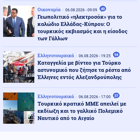
Κόσμος
06.08.2026 - 23:14
Επιβεβαιώνεται η ανοδική τάση της AfD στη Γερμανία:
Οικονομία
40
06.08.2026 - 09:09
Στο 28% ανέβηκε, βυθίζεται η δημοτικότητα του Μερτς
Γεωπολιτικό «ηλεκτροσόκ» για το
καλώδιο Ελλάδας-Κύπρου: Ο
τουρκικός εκβιασμός και η είσοδος
Κόσμος
06.08.2026 - 23:07
των Γάλλων
Ξεκινά δελτίο νερού στο Πουέρτο Ρίκο λόγω της
ξηρασίας
Ελληνοτουρκικά
94
06.08.2026 - 19:25
Καταγγελία με βίντεο για Τούρκο
Κοινωνία
06.08.2026 - 23:06
αστυνομικό που ζήτησε τα ρέστα από
Διατάχθηκε ΕΔΕ για τους αστυνομικούς που
Έλληνες εντός Αλεξανδρούπολης
εμπλέκονται στην υπόθεση της 75χρονης στα Χανιά
Ελληνοτουρκικά
37
06.08.2026 - 17:00
Κόσμος
06.08.2026 - 23:04
Tουρκικό κρατικό ΜΜΕ απειλεί με
Τουρκία: Σχέδιο διάσωσης για δύο ιστορικά ορθόδοξα
εκδίωξη και το γαλλικό Πολεμικό
μοναστήρια της Τραπεζούντας
Ναυτικό από το Αιγαίο
Κόσμος
06.08.2026 - 23:02
Ο Ερντογάν θα επισκεφτεί τη Σαουδική Αραβία την