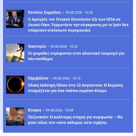
Ένοπλες Συρράξεις
09.08.2026 - 10:28
Ο Αρχηγός του Γενικού Επιτελείου ΕΔ των ΗΠΑ σε
Λευκό Οίκο: Τερματίστε την σύγκρουση με το Ιράν δεν
υπάρχουν ατελείωτα πυρομαχικά
Οικονομία
09.08.2026 - 10:23
Οι ψαράδες στρέφονται στον αλιευτικό τουρισμό για
νέο εισόδημα
Περιβάλλον
09.08.2026 - 10:15
Ολική έκλειψη Ηλίου στις 12 Αυγούστου: Η Ευρώπη
ετοιμάζεται για ένα σπάνιο ουράνιο θέαμα
Κόσμος
09.08.2026 - 10:08
Πεζεσκιάν: Η καλύτερη στιγμή για συμφωνία – Να
μπει τέλος στο «ούτε πόλεμος ούτε ειρήνη»