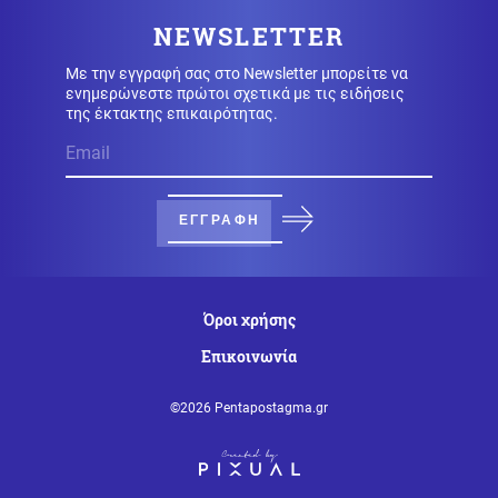
δεν αρκεί – Τι απαιτεί η Τεχεράνη
NEWSLETTER
Με την εγγραφή σας στο Newsletter μπορείτε να
Καιρός
09.08.2026 - 09:24
ενημερώνεστε πρώτοι σχετικά με τις ειδήσεις
Καιρός: Έως 39 βαθμούς σήμερα - Που θα έχει
της έκτακτης επικαιρότητας.
μελτέμια
Οικονομία
09.08.2026 - 09:18
Μειωμένη Σύνταξη: Όσα πρέπει να γνωρίζετε – Τα
ΕΓΓΡΑΦΗ
«κλειδιά» για την τελική επιλογή
Κόσμος
09.08.2026 - 09:11
Όροι χρήσης
Το σπίτι του τρόμου στο Άινταχο: Η νύχτα που 4
φοιτητές δολοφονήθηκαν μέσα σε λίγα λεπτά
Επικοινωνία
©2026 Pentapostagma.gr
Κοινωνία
09.08.2026 - 09:08
Κορυφώνεται η έξοδος του Αυγούστου: Γεμάτα πλοία
και ΚΤΕΛ