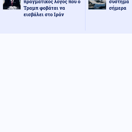
πραγματικός λόγος που ο
συστήματ
Τραμπ φοβάται να
σήμερα
εισβάλει στο Ιράν