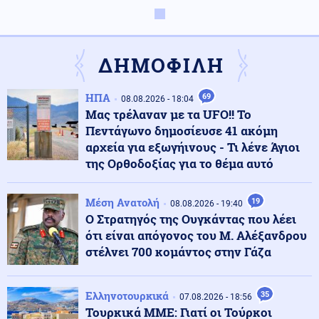
Κόσμος
09.08.2026 - 10:00
«Ασπίδα» κατά των drones αναζητεί η Γερμανία, μετά
από το περιστατικό στη Λειψία
ΔΗΜΟΦΙΛΗ
Αθλητισμός
09.08.2026 - 09:55
ΗΠΑ
69
08.08.2026 - 18:04
Παγκόσμιο Κ20: Ασημένιο μετάλλιο για τη Ρούσου στα
Μας τρέλαναν με τα UFO!! Το
800 μέτρα
Πεντάγωνο δημοσίευσε 41 ακόμη
αρχεία για εξωγήινους - Τι λένε Άγιοι
της Ορθοδοξίας για το θέμα αυτό
Κοινωνία
09.08.2026 - 09:50
Σχολεία: Τι «φέρνει» το πολλαπλό βιβλίο – Οι
εκκρεμότητες και τα επόμενα βήματα
Μέση Ανατολή
19
08.08.2026 - 19:40
Ο Στρατηγός της Ουγκάντας που λέει
ότι είναι απόγονος του Μ. Αλέξανδρου
ΗΠΑ
09.08.2026 - 09:47
στέλνει 700 κομάντος στην Γάζα
Πυρετός στο αμερικανικό Πεντάγωνο: Πιέσεις για νέα
όπλα - Στερεύουν τα αποθέματα
Ελληνοτουρκικά
35
07.08.2026 - 18:56
Τουρκικά ΜΜΕ: Γιατί οι Τούρκοι
Υγεία
09.08.2026 - 09:41