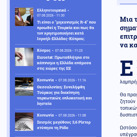
Ελληνοτουρκικά
07.08.2026 - 11:30
Μια τ
Τι είναι ο "μηχανισμός R-4" που
σημα
προωθεί η Τουρκία και πως θα
τον χρησιμοποιήσει κατά
επιτ
Ισραήλ-Ελλάδας-Κύπρου;
να κ
Κόσμος
07.08.2026 - 11:23
Ε
Eurostat: Πρωταθλήτρια στο
κάπνισμα η Ελλάδα ανάμεσα
στις χώρες της ΕΕ
Κοινωνία
07.08.2026 - 11:16
λαμπρή
Θεσσαλονίκη: Συνελήφθη
Τούρκος για διακίνηση
Θα πραγ
ναρκωτικών, οπλοκατοχή και
ζητούν
ληστεία
τοπικών
δυσπισ
Κοινωνία
07.08.2026 - 11:08
Σεισμός μεγέθους 3,6 Ρίχτερ
χτύπησε τη Ρόδο
Ωστόσο 
υπέγραψ