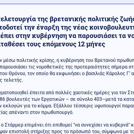
ελετουργία της βρετανικής πολιτικής ζωής
τοδοτεί την έναρξη της νέας κοινοβουλευτ
ρέπει στην κυβέρνηση να παρουσιάσει τα ν
αταθέσει τους επόμενους 12 μήνες
ν μέσω πολιτικής κρίσης, η κυβέρνηση του Βρετανού πρωθυπ
παρουσιάσει τις νομοθετικές της προτεραιότητες σήμερα στ
του Θρόνου, τον οποίο θα εκφωνήσει ο βασιλιάς Κάρολος Γ’ 
ς τελετής.
ματοποιηθεί έπειτα από πολλές χαοτικές ημέρες για τον Στ
 86 βουλευτές των Εργατικών – σε σύνολο 403—μετά τα κατ
 εκλογών για το κόμμα. Εξάλλου τέσσερις υφυπουργοί παραιτ
τίας απέναντι στον πρωθυπουργό.
ο Στάρμερ επιμένει ότι επιθυμεί "να συνεχίσει να κυβερνά"
αν επιστολή στήριξης προς το πρόσωπό του, σύμφωνα με το 