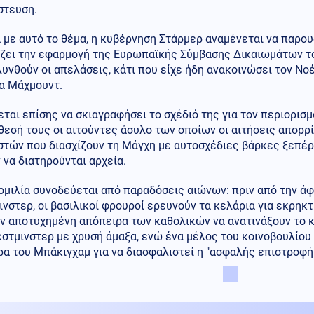
στευση.
 με αυτό το θέμα, η κυβέρνηση Στάρμερ αναμένεται να παρου
ίζει την εφαρμογή της Ευρωπαϊκής Σύμβασης Δικαιωμάτων 
υνθούν οι απελάσεις, κάτι που είχε ήδη ανακοινώσει τον Ν
α Μάχμουντ.
ται επίσης να σκιαγραφήσει το σχέδιό της για τον περιορισ
θεσή τους οι αιτούντες άσυλο των οποίων οι αιτήσεις απορρ
τών που διασχίζουν τη Μάγχη με αυτοσχέδιες βάρκες ξεπέρα
 να διατηρούνται αρχεία.
ομιλία συνοδεύεται από παραδόσεις αιώνων: πριν από την άφ
νστερ, οι βασιλικοί φρουροί ερευνούν τα κελάρια για εκρηκ
ν αποτυχημένη απόπειρα των καθολικών να ανατινάξουν το κτ
στμινστερ με χρυσή άμαξα, ενώ ένα μέλος του κοινοβουλίου
α του Μπάκιγχαμ για να διασφαλιστεί η "ασφαλής επιστροφή 