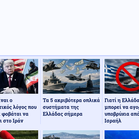
Τα 5 ακριβότερα οπλικά
Γιατί η Ελλάδ
ίναι ο
συστήματα της
μπορεί να αγο
ικός λόγος που
Ελλάδας σήμερα
υποβρύχια από
 φοβάται να
Ισραήλ
ι στο Ιράν