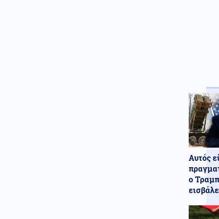
Κοινωνία
07.08.2026 - 09:22
Τραγωδία στις Σέρρες: Δύο
νεκροί σε τροχαίο στην
Παλαιοκώμη
Οικονομία
07.08.2026 - 09:15
Γονικές παροχές: Οι κινήσεις
χρημάτων που κρύβουν
φορολογικές παγίδες
Κόσμος
07.08.2026 - 09:04
Μόλις 33 πλοία πέρασαν από το
Στενό του Ορμούζ σε τέσσερις
ημέρες
Αυτός ε
πραγματ
ο Τραμπ
εισβάλε