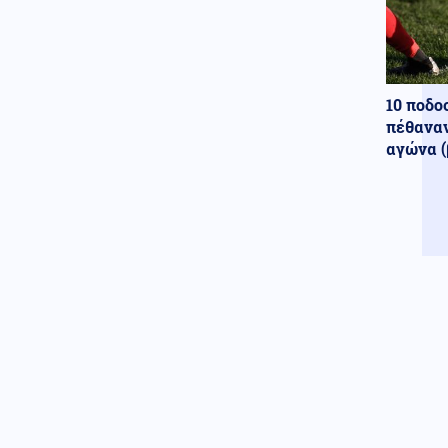
10 ποδο
πέθαναν
αγώνα (