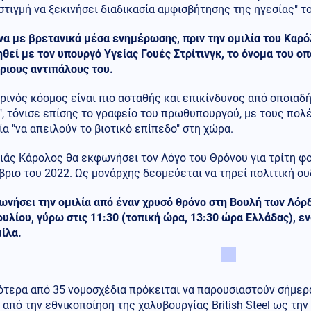
 στιγμή να ξεκινήσει διαδικασία αμφισβήτησης της ηγεσίας" τ
α με βρετανικά μέσα ενημέρωσης, πριν την ομιλία του Καρό
θεί με τον υπουργό Υγείας Γουές Στρίτινγκ, το όνομα του ο
ριους αντιπάλους του.
ρινός κόσμος είναι πιο ασταθής και επικίνδυνος από οποιαδ
", τόνισε επίσης το γραφείο του πρωθυπουργού, με τους πολ
α "να απειλούν το βιοτικό επίπεδο" στη χώρα.
ιάς Κάρολος θα εκφωνήσει τον Λόγο του Θρόνου για τρίτη φ
ριο του 2022. Ως μονάρχης δεσμεύεται να τηρεί πολιτική ο
ωνήσει την ομιλία από έναν χρυσό θρόνο στη Βουλή των Λόρ
υλίου, γύρω στις 11:30 (τοπική ώρα, 13:30 ώρα Ελλάδας), ε
ίλα.
ότερα από 35 νομοσχέδια πρόκειται να παρουσιαστούν σήμερ
 από την εθνικοποίηση της χαλυβουργίας British Steel ως την