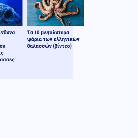
κίνδυνα
Τα 10 μεγαλύτερα
ψάρια των ελληνικών
ου
θαλασσών (βίντεο)
ις
λασσες