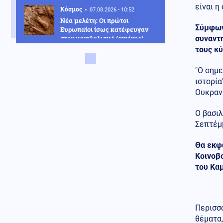
είναι η
Κόσμος
07.08.2026 - 10:52
Νέα μελέτη: Οι πρώτοι
Σύμφων
Ευρωπαίοι ίσως κατέφευγαν
στον κανιβαλισμό (εικόνες)
συναντη
τους κύ
Κοινωνία
07.08.2026 - 10:45
Πάτρα: Επιτήδειοι εξαπάτησαν
"Ο σημε
63χρονη ζητώντας στοιχεία
ιστορία
κάρτας υγείας
Ουκρανί
Κυπριακό
07.08.2026 - 10:41
Ο βασιλ
Διασυρμός Φιντάν από το
Σεπτέμβ
Ισραήλ: Η Τουρκία κατέχει το
36% της Κύπρου και τολμά να
κάνει μαθήματα διεθνούς
Θα εκφ
δικαίου
Κοινοβο
του Καμ
Κόσμος
07.08.2026 - 10:36
Ταϊλάνδη: Ο μαθητής σκότωσε
τους παππούδες του πριν
ανοίξει πυρ στο σχολείο
Περισσ
(βίντεο)
θέματα,