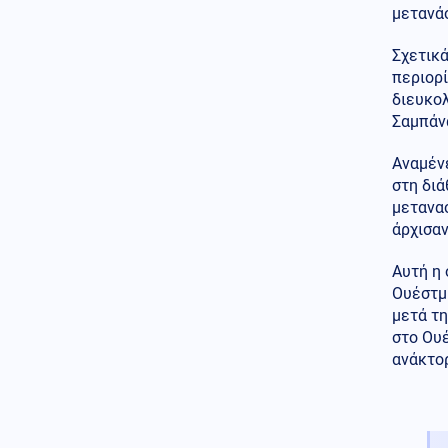
Κοινωνία
μετανά
07.08.2026 - 10:21
Στην Ευελπίδων η 46χρονη που
κατηγορείται για τον εμπρησμό
Σχετικά
στην Marfin
περιορ
διευκολ
Πολιτική
07.08.2026 - 10:17
Σαμπάν
Θεοδωρικάκος: «Συμβάλλουμε
στην εθνική ασφάλεια της
Αναμένε
πατρίδας μας με νέο
στη διά
αναπτυξιακό καθεστώς για την
Άμυνα»
μετανασ
άρχισαν
Κόσμος
07.08.2026 - 10:10
Κινεζικές μυστικές υπηρεσίες
Αυτή η 
«δείχνουν» τη Μοσάντ για την
Ουέστμι
υβριδική εισβολή στη Θέουτα
μετά τη
στο Ουέ
Κόσμος
07.08.2026 - 10:07
ανάκτορ
Υεμένη: 58 στρατιωτικοί νεκροί
σε επιθέσεις των Χούθι
(βίντεο)
ΗΠΑ
07.08.2026 - 09:54