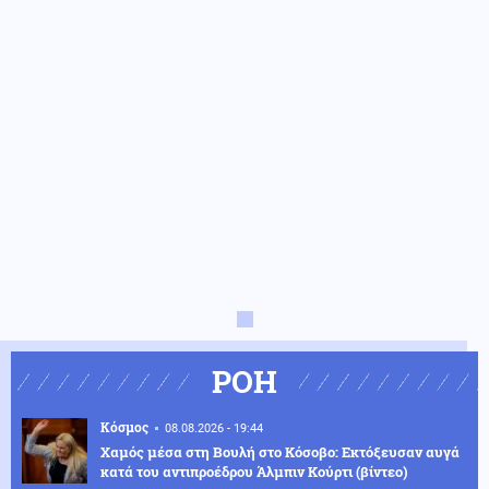
ΡΟΗ
Κόσμος
08.08.2026 - 19:44
Χαμός μέσα στη Βουλή στο Κόσοβο: Εκτόξευσαν αυγά
κατά του αντιπροέδρου Άλμπιν Κούρτι (βίντεο)