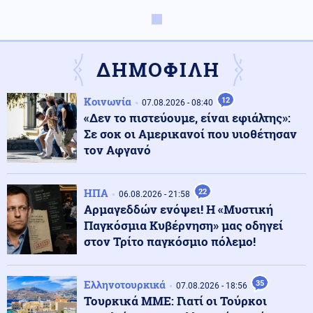
Αθλητισμός
08.08.2026 - 19:08
Τζολάκης: Ντεμπούτο στη Χαλ ως βασικός κόντρα
στην Άιντραχτ
ΔΗΜΟΦΙΛΗ
Κοινωνία
08.08.2026 - 19:03
Κοινωνία
12
07.08.2026 - 08:40
Ψηφιακή Κάρτα Αγρότη: Ποιες αλλαγές φέρνει η 28η
«Δεν το πιστεύουμε, είναι εφιάλτης»:
Αυγούστου
Σε σοκ οι Αμερικανοί που υιοθέτησαν
τον Αφγανό
Υγεία
08.08.2026 - 18:54
Διαβήτης και παχυσαρκία: Οι κίνδυνοι των θεραπειών
ΗΠΑ
22
στις υψηλές θερμοκρασίες
06.08.2026 - 21:58
Αρμαγεδδών ενόψει! Η «Μυστική
Παγκόσμια Κυβέρνηση» μας οδηγεί
Κοινωνία
στον Τρίτο παγκόσμιο πόλεμο!
08.08.2026 - 18:45
Σε Red Code η Αττική και άλλες πέντε περιοχές της
χώρας αύριο
Ελληνοτουρκικά
35
07.08.2026 - 18:56
Τουρκικά ΜΜΕ: Γιατί οι Τούρκοι
08.08.2026 - 18:44