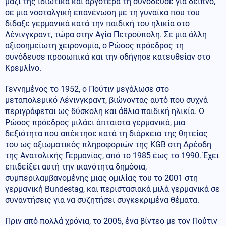
μαζί της ιδιωτικά και αργότερα τη συνόδευσε για δείπνο,
σε μια νοσταλγική επανένωση με τη γυναίκα που του
δίδαξε γερμανικά κατά την παιδική του ηλικία στο
Λένινγκραντ, τώρα στην Αγία Πετρούπολη. Σε μια άλλη
αξιοσημείωτη χειρονομία, ο Ρώσος πρόεδρος τη
συνόδευσε προσωπικά και την οδήγησε κατευθείαν στο
Κρεμλίνο.
Γεννημένος το 1952, ο Πούτιν μεγάλωσε στο
μεταπολεμικό Λένινγκραντ, βιώνοντας αυτό που συχνά
περιγράφεται ως δύσκολη και άθλια παιδική ηλικία. Ο
Ρώσος πρόεδρος μιλάει άπταιστα γερμανικά, μια
δεξιότητα που απέκτησε κατά τη διάρκεια της θητείας
του ως αξιωματικός πληροφοριών της KGB στη Δρέσδη
της Ανατολικής Γερμανίας, από το 1985 έως το 1990. Έχει
επιδείξει αυτή την ικανότητα δημόσια,
συμπεριλαμβανομένης μιας ομιλίας του το 2001 στη
γερμανική Bundestag, και περιστασιακά μιλά γερμανικά σε
συναντήσεις για να συζητήσει συγκεκριμένα θέματα.
Πριν από πολλά χρόνια, το 2005, ένα βίντεο με τον Πούτιν