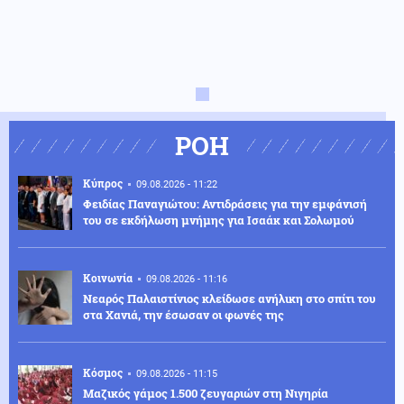
ΡΟΗ
Κύπρος
09.08.2026 - 11:22
Φειδίας Παναγιώτου: Αντιδράσεις για την εμφάνισή
του σε εκδήλωση μνήμης για Ισαάκ και Σολωμού
Κοινωνία
09.08.2026 - 11:16
Νεαρός Παλαιστίνιος κλείδωσε ανήλικη στο σπίτι του
στα Χανιά, την έσωσαν οι φωνές της
Κόσμος
09.08.2026 - 11:15
Μαζικός γάμος 1.500 ζευγαριών στη Νιγηρία