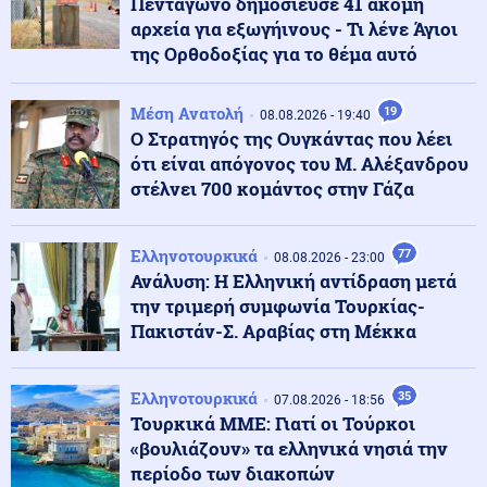
Πεντάγωνο δημοσίευσε 41 ακόμη
αρχεία για εξωγήινους - Τι λένε Άγιοι
Κοινωνία
09.08.2026 - 10:52
της Ορθοδοξίας για το θέμα αυτό
Γαλάζιες Σημαίες 2026: Αυτές είναι οι 17 καλύτερες
ακτές στην Αττική
Μέση Ανατολή
19
08.08.2026 - 19:40
Ο Στρατηγός της Ουγκάντας που λέει
Ελληνοτουρκικά
ότι είναι απόγονος του Μ. Αλέξανδρου
09.08.2026 - 10:48
Δεν έχουν σταματημό οι Τούρκοι: Νέες παραβιάσεις
στέλνει 700 κομάντος στην Γάζα
στο FIR Αθηνών
Ελληνοτουρκικά
77
08.08.2026 - 23:00
Κοινωνία
09.08.2026 - 10:45
Ανάλυση: Η Ελληνική αντίδραση μετά
Πινακίδες κυκλοφορίας με λίγα «κλικ»: Τι αλλάζει σε
την τριμερή συμφωνία Τουρκίας-
παραγγελία, πληρωμή και έκδοση
Πακιστάν-Σ. Αραβίας στη Μέκκα
Καιρός
09.08.2026 - 10:38
Ελληνοτουρκικά
35
07.08.2026 - 18:56
Καθηγητής Καρτάλης: Η Ευρώπη θερμαίνεται
Τουρκικά ΜΜΕ: Γιατί οι Τούρκοι
ταχύτερα από άλλες ηπείρους
«βουλιάζουν» τα ελληνικά νησιά την
περίοδο των διακοπών