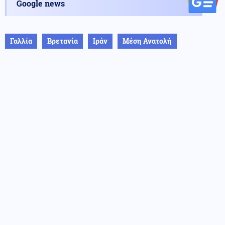
Google news
Γαλλία
Βρετανία
Ιράν
Μέση Ανατολή