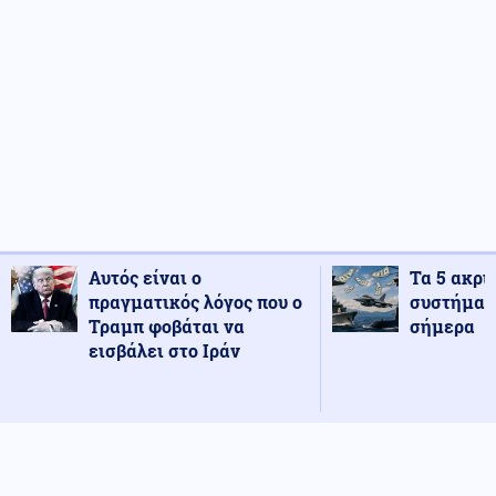
Αυτός είναι ο
Τα 5 ακρι
πραγματικός λόγος που ο
συστήματ
Τραμπ φοβάται να
σήμερα
εισβάλει στο Ιράν