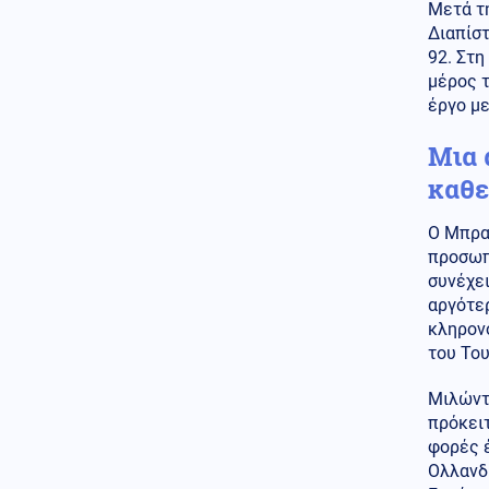
Μουντιάλ – Συνεχίζει στην
Μετά τη
ηγεσία της FIFA
Διαπίστ
92. Στη
Κοινωνία
06.08.2026 - 08:56
μέρος τ
Κυψέλη: Το τρίτο πρόσωπο που
έργο με
επικαλείται ο 26χρονος για τη
δολοφονία της Βρετανίδας
Μια 
Κόσμος
06.08.2026 - 08:45
καθε
Μεξικό: Δημοφιλής νεαρός
influencer δολοφονήθηκε σε
Ο Μπραν
ζωντανή μετάδοση (βίντεο)
προσωπι
συνέχει
Κοινωνία
06.08.2026 - 08:37
αργότε
Σύγκρουση ελικοπτέρων στη
Ψάθα: Τα «μαύρα κουτιά» και
κληρονό
το αόρατο τρίτο ελικόπτερο
του Του
ΗΠΑ
06.08.2026 - 08:37
Μιλώντ
ΗΠΑ: Έρευνα μετά το
πρόκειτ
περιστατικό με το ελικόπτερο
φορές έ
του Τραμπ και επιβατικό
Ολλανδί
αεροσκάφος