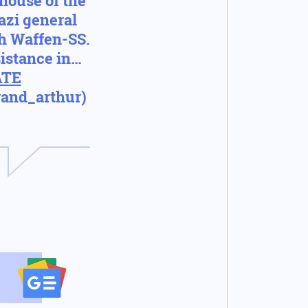
 house of the
azi general
ch Waffen-SS.
sistance in…
ATE
rand_arthur)