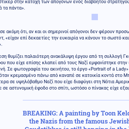
στικερ στην κατοχή των απογόνων ενός διαβόητου στρατηγο
 τα πάντα».
ε ακόμη ότι, αν και οι σημερινοί απόγονοι δεν φέρουν προσ
τ, «είχαν επί δεκαετίες την ευκαιρία να κάνουν το σωστό κα
.
ση θυμίζει παλαιότερη ανακάλυψη έργου από τη συλλογή Γκο
υ που είχε επίσης κλαπεί από τους Ναζί εμφανίστηκε στην 
νή. Σε φωτογραφία του ακινήτου, το έργο «Portrait of a Lady
όταν κρεμασμένο πάνω από καναπέ σε κατοικία κοντά στο Μπ
ερα σε υψηλόβαθμο Ναζί που είχε διαφύγει στη Νότια Αμερι
 σε αστυνομική έφοδο στο σπίτι, ωστόσο ο πίνακας είχε εξα
BREAKING: A painting by Toon Keld
the Nazis from the famous Jewish