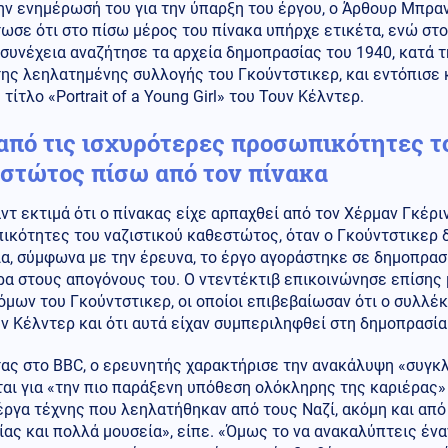
ν ενημέρωσή του για την ύπαρξη του έργου, ο Άρθουρ Μπραν
ωσε ότι στο πίσω μέρος του πίνακα υπήρχε ετικέτα, ενώ στο
 συνέχεια αναζήτησε τα αρχεία δημοπρασίας του 1940, κατά 
ης λεηλατημένης συλλογής του Γκούντστικερ, και εντόπισε 
 τίτλο «Portrait of a Young Girl» του Τουν Κέλντερ.
από τις ισχυρότερες προσωπικότητες τ
στώτος πίσω από τον πίνακα
τ εκτιμά ότι ο πίνακας είχε αρπαχθεί από τον Χέρμαν Γκέριν
κότητες του ναζιστικού καθεστώτος, όταν ο Γκούντστικερ δ
α, σύμφωνα με την έρευνα, το έργο αγοράστηκε σε δημοπρασ
ρα στους απογόνους του. Ο ντεντέκτιβ επικοινώνησε επίσης
μων του Γκούντστικερ, οι οποίοι επιβεβαίωσαν ότι ο συλλέκ
ν Κέλντερ και ότι αυτά είχαν συμπεριληφθεί στη δημοπρασία
ας στο BBC, ο ερευνητής χαρακτήρισε την ανακάλυψη «συγκλ
αι για «την πιο παράξενη υπόθεση ολόκληρης της καριέρας»
ργα τέχνης που λεηλατήθηκαν από τους Ναζί, ακόμη και από 
ας και πολλά μουσεία», είπε. «Όμως το να ανακαλύπτεις ένα