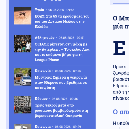
Υγεία
06.08.2026 - 09:56
ΕΟΔΥ: Στα 65 τα κρούσματα του
Ο Μπρ
ιού του Δυτικού Νείλου στην
μία 
Ελλάδα
Ε
Αθλητισμός
06.08.2026 - 09:51
Ο ΠΑΟΚ ρίχνεται στη μάχη με
την Άντερλεχτ – Το σχέδιο Λίσι
και το επόμενο βήμα για τη
League Phase
Πρόκειτ
Κοινωνία
06.08.2026 - 09:45
ζωγράφ
Μυστράς: Σήμερα η νεκροψία
βρισκότ
στον 90χρονο που βρέθηκε σε
Εβραίο
καταψύκτη
από τη 
πίνακες
Κόσμος
06.08.2026 - 09:36
Τρεις νεκροί μετά από
Ο απ
ρωσικούς βομβαρδισμούς στη
βορειοανατολική Ουκρανία
Η υπόθε
Κοινωνία
06.08.2026 - 09:29