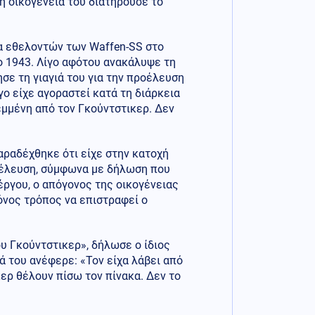
η οικογένειά του διατηρούσε το
α εθελοντών των Waffen-SS στο
ο 1943. Λίγο αφότου ανακάλυψε τη
σε τη γιαγιά του για την προέλευση
γο είχε αγοραστεί κατά τη διάρκεια
εμμένη από τον Γκούντστικερ. Δεν
αραδέχθηκε ότι είχε στην κατοχή
ροέλευση, σύμφωνα με δήλωση που
έργου, ο απόγονος της οικογένειας
νος τρόπος να επιστραφεί ο
υ Γκούντστικερ», δήλωσε ο ίδιος
ιά του ανέφερε: «Τον είχα λάβει από
ερ θέλουν πίσω τον πίνακα. Δεν το