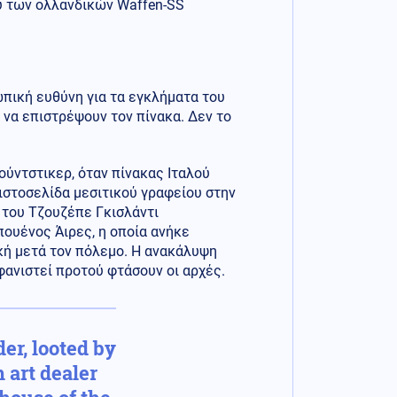
ύ των ολλανδικών Waffen-SS
ωπική ευθύνη για τα εγκλήματα του
ι να επιστρέψουν τον πίνακα. Δεν το
ύντστικερ, όταν πίνακας Ιταλού
ιστοσελίδα μεσιτικού γραφείου στην
» του Τζουζέπε Γκισλάντι
ουένος Άιρες, η οποία ανήκε
κή μετά τον πόλεμο. Η ανακάλυψη
φανιστεί προτού φτάσουν οι αρχές.
er, looted by
 art dealer