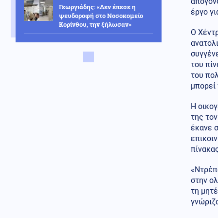
απόγονο
Γεωργιάδης: «Δεν έπεσε η
έργο γι
ψευδοροφή στο Νοσοκομείο
Κορίνθου, την ξήλωσαν»
Ο Χέντ
ανατολ
ΗΠΑ
06.08.2026 - 09:29
συγγένε
Τραμπ: «Έχουμε τεράστιο
οπλοστάσιο για το Ιράν -
του πίν
Καταζητούνται όσοι διαρρεούν
του πολ
προδοτικές αναφορές»
μπορεί 
Κοινωνία
06.08.2026 - 09:15
Η οικογ
Νέα ταυτότητα: Ο πλήρης
της το
οδηγός για την επικαιροποίηση
των στοιχείων σας
έκανε σ
επικοι
Οικονομία
06.08.2026 - 09:09
πίνακας
Γεωπολιτικό «ηλεκτροσόκ» για
το καλώδιο Ελλάδας-Κύπρου: Ο
«Ντρέπο
τουρκικός εκβιασμός και η
στην ολ
είσοδος των Γάλλων
τη μητέ
γνώριζα
Αθλητισμός
06.08.2026 - 09:06
Ινφαντίνο: «Έγιναν λάθη» για το