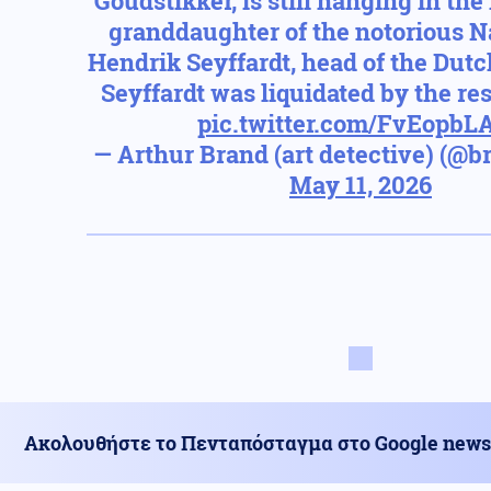
Goudstikker, is still hanging in the
granddaughter of the notorious N
Hendrik Seyffardt, head of the Dut
Seyffardt was liquidated by the re
pic.twitter.com/FvEopbL
— Arthur Brand (art detective) (@b
May 11, 2026
Ακολουθήστε το Πενταπόσταγμα στο Google news