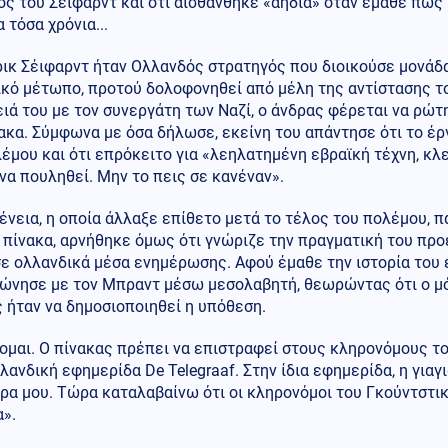
ς του Σέιφαρντ και ότι αισθάνθηκε «αηδία» όταν έμαθε πως 
α τόσα χρόνια...
ρικ Σέιφαρντ ήταν Ολλανδός στρατηγός που διοικούσε μονάδ
ικό μέτωπο, προτού δολοφονηθεί από μέλη της αντίστασης τ
ιά του με τον συνεργάτη των Ναζί, ο άνδρας φέρεται να ρώτη
ακα. Σύμφωνα με όσα δήλωσε, εκείνη του απάντησε ότι το έρ
έμου και ότι επρόκειτο για «λεηλατημένη εβραϊκή τέχνη, κλ
να πουληθεί. Μην το πεις σε κανέναν».
ένεια, η οποία άλλαξε επίθετο μετά το τέλος του πολέμου, π
ν πίνακα, αρνήθηκε όμως ότι γνώριζε την πραγματική του π
ε ολλανδικά μέσα ενημέρωσης. Αφού έμαθε την ιστορία του 
νώνησε με τον Μπραντ μέσω μεσολαβητή, θεωρώντας ότι ο μό
 ήταν να δημοσιοποιηθεί η υπόθεση.
μαι. Ο πίνακας πρέπει να επιστραφεί στους κληρονόμους το
λανδική εφημερίδα De Telegraaf. Στην ίδια εφημερίδα, η γιαγ
ρα μου. Τώρα καταλαβαίνω ότι οι κληρονόμοι του Γκούντστικ
».