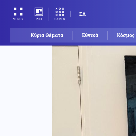
ΕΛ
ΡΟΗ
GAMES
ΜΕΝΟΥ
Κύρια Θέματα
Εθνικά
Κόσμος