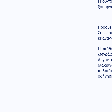
Γκούντ
Κόσμος
06.08.2026 - 08:30
ξεπερνά
Πετρέλαιο: Το Brent
υποχώρησε κάτω από τα 80
δολάρια μετά τη συμφωνία
Ιράν – Ομάν
Πρόσθεσ
Σέιφαρν
Κόσμος
06.08.2026 - 08:17
έκαναν»
Πετρελαιοφόρο δεξαμενόπλοιο
ανέφερε εκρήξεις στο στενό
Η υπόθε
του Ορμούζ
ζωγράφο
Κοινωνία
06.08.2026 - 08:10
Αργεντι
Χάρτης πρόβλεψης κινδύνου:
διακριν
Σε πορτοκαλί συναγερμό
παλαιότ
σήμερα Αττική, Βοιωτία, Εύβοια
οδήγησε
Πολιτική
06.08.2026 - 07:56
Το στοίχημα της επόμενης
ημέρας στα καμένα και η
μετωπική σύγκρουση
κυβέρνησης με αντιπολίτευση
Κοινωνία
06.08.2026 - 07:55