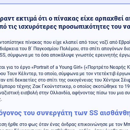
αντ εκτιμά ότι ο πίνακας είχε αρπαχθεί α
από τις ισχυρότερες προσωπικότητες του ν
ντοπίστηκε πίνακας που είχε κλαπεί από τους ναζί από Εβρα
διάρκεια του Β΄ Παγκοσμίου Πολέμου, στο σπίτι απογόνων δ
SS, σύμφωνα με τα όσα αποκάλυψε γνωστός ερευνητής έργω
αι για το έργο «Portrait of a Young Girl» («Πορτρέτο Νεαρή
ου Τουν Κέλντερ, το οποίο, σύμφωνα με τον ντετέκτιβ έργω
αν επί δεκαετίες στο σπίτι της οικογένειας του Χέντρικ Σέι
 έμπορο τέχνης Ζακ Γκούντστικερ, ο οποίος σκοτώθηκε το 1
ναζιστική εισβολή στην Ολλανδία, αφήνοντας πίσω του μια σ
.
όγονος του συνεργάτη των SS αισθάνθηκ
ση ήρθε στο φως όταν ένας άνδρας επικοινώνησε με τον Μπρ