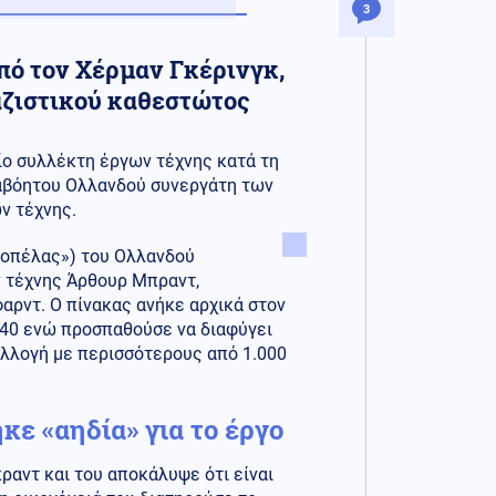
3
πό τον Χέρμαν Γκέρινγκ,
αζιστικού καθεστώτος
ίο συλλέκτη έργων τέχνης κατά τη
ιαβόητου Ολλανδού συνεργάτη των
ν τέχνης.
ς Κοπέλας») του Ολλανδού
ν τέχνης Άρθουρ Μπραντ,
φαρντ. Ο πίνακας ανήκε αρχικά στον
940 ενώ προσπαθούσε να διαφύγει
υλλογή με περισσότερους από 1.000
ε «αηδία» για το έργο
αντ και του αποκάλυψε ότι είναι