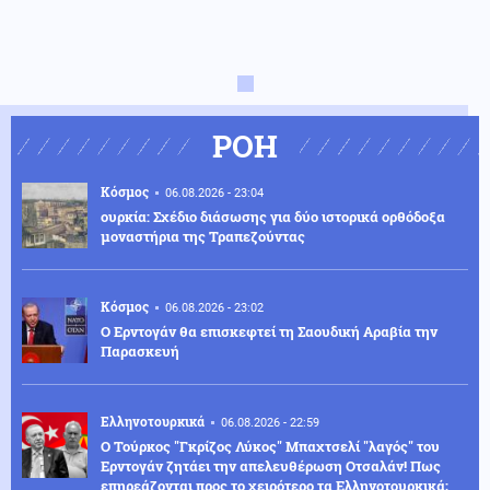
ΡΟΗ
Κόσμος
06.08.2026 - 23:04
ουρκία: Σχέδιο διάσωσης για δύο ιστορικά ορθόδοξα
μοναστήρια της Τραπεζούντας
Κόσμος
06.08.2026 - 23:02
Ο Ερντογάν θα επισκεφτεί τη Σαουδική Αραβία την
Παρασκευή
Ελληνοτουρκικά
06.08.2026 - 22:59
Ο Τούρκος "Γκρίζος Λύκος" Μπαχτσελί "λαγός" του
Ερντογάν ζητάει την απελευθέρωση Οτσαλάν! Πως
επηρεάζονται προς το χειρότερο τα Ελληνοτουρκικά;