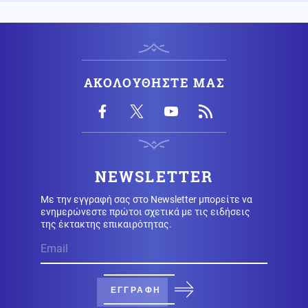
ΗΠΑ
06.08.2026 - 22:32
Διαμάχη μεταξύ αδελφών για περίπου 600 στρέμματα
γης που κληρονόμησαν από τους γονείς του πίσω από
τους πυροβολισμούς με τους τρεις νεκρούς στη Βόρεια
Καρολίνα
ΑΚΟΛΟΥΘΗΣΤΕ ΜΑΣ
Κόσμος
06.08.2026 - 22:21
Γκουτέρες: Οι επιθέσεις κατά αμάχων σε Ουκρανία
και Ρωσία πρέπει να σταματήσουν αμέσως
NEWSLETTER
Εσωτερική Ασφάλεια
06.08.2026 - 22:18
Με την εγγραφή σας στο Newsletter μπορείτε να
Καλύτερη η εικόνα της φωτιάς στην Κολυμπάδα
ενημερώνεστε πρώτοι σχετικά με τις ειδήσεις
Σκύρου, επιχειρούν μόνο επίγειες δυνάμεις
της έκτακτης επικαιρότητας.
06.08.2026 - 22:00
ΣΤΟΧΟΣ Η ΤΟΥΡΚΙΑ! Το Ισραήλ παρέλαβε το πρώτο
φονικότατο υποβρύχιο Dolphin II από την Γερμανία
ΕΓΓΡΑΦΗ