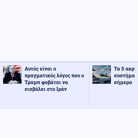
Αυτός είναι ο
Τα 5 ακρι
πραγματικός λόγος που ο
συστήματ
Τραμπ φοβάται να
σήμερα
εισβάλει στο Ιράν