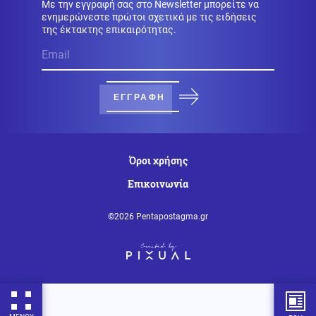
Με την εγγραφή σας στο Newsletter μπορείτε να
ενημερώνεστε πρώτοι σχετικά με τις ειδήσεις
της έκτακτης επικαιρότητας.
Κοινωνία
07.08.2026 - 22:23
Πυρκαγιά σε ισόγειο κατάστημα στο Παλαιό Φάληρο
ΕΓΓΡΑΦΗ
Κοινωνία
07.08.2026 - 22:12
Φίδι έκανε την εμφάνισή του σε Νοσοκομείο του
Πύργου σκορπίζοντας τον πανικό (Εικόνες)
Όροι χρήσης
Επικοινωνία
Κόσμος
07.08.2026 - 22:05
Ούρσουλα Φον ντερ Λάιεν: «Χαιρετίζω το νέο πακέτο
©2026 Pentapostagma.gr
κυρώσεων κατά της Ρωσίας από τη Γερουσία των
ΗΠΑ»
ΗΠΑ
07.08.2026 - 22:02
Ταινία τρόμου στον Ιλινόις των ΗΠΑ: 15χρονος
ντυμένος κλόουν κατηγορείται για δολοφονία
78χρονου (Βίντεο)