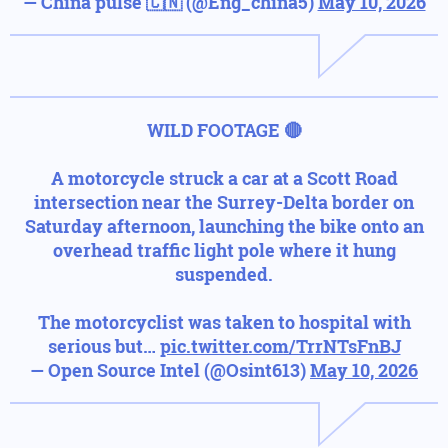
— China pulse 🇨🇳 (@Eng_china5)
May 10, 2026
WILD FOOTAGE 🔴
A motorcycle struck a car at a Scott Road
intersection near the Surrey-Delta border on
Saturday afternoon, launching the bike onto an
overhead traffic light pole where it hung
suspended.
The motorcyclist was taken to hospital with
serious but…
pic.twitter.com/TrrNTsFnBJ
— Open Source Intel (@Osint613)
May 10, 2026