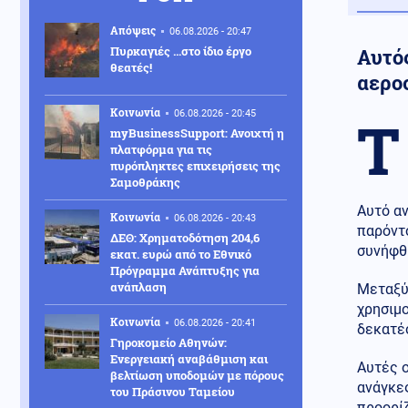
Απόψεις
06.08.2026 - 20:47
Πυρκαγιές …στο ίδιο έργο
Αυτό
θεατές!
αερο
Κοινωνία
06.08.2026 - 20:45
Τ
myBusinessSupport: Ανοιχτή η
πλατφόρμα για τις
πυρόπληκτες επιχειρήσεις της
Σαμοθράκης
Αυτό α
Κοινωνία
06.08.2026 - 20:43
παρόν
ΔΕΘ: Χρηματοδότηση 204,6
συνήφθη
εκατ. ευρώ από το Εθνικό
Πρόγραμμα Ανάπτυξης για
ανάπλαση
Μεταξύ
χρησιμ
Κοινωνία
06.08.2026 - 20:41
δεκατέ
Γηροκομείο Αθηνών:
Ενεργειακή αναβάθμιση και
Αυτές ο
βελτίωση υποδομών με πόρους
ανάγκε
του Πράσινου Ταμείου
προορίζ