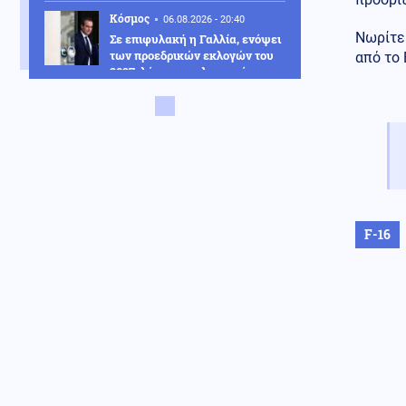
Κόσμος
06.08.2026 - 20:40
Νωρίτε
Σε επιφυλακή η Γαλλία, ενόψει
των προεδρικών εκλογών του
από το
2027, λόγω της κλιμακούμενης
ρωσικής παρέμβασης
Κόσμος
06.08.2026 - 20:37
Μήνυμα Ζελένσκι στον Πούτιν
χαρακτηρίζει το Κίεβο την
επίσκεψή του στη Σερβία
Μέση Ανατολή
06.08.2026 - 20:35
Ισραήλ: Το Ναυτικό διεξάγει
F-16
άσκηση μεγάλης κλίμακας στη
Μεσόγειο και την Ερυθρά
Θάλασσα
Μέση Ανατολή
06.08.2026 - 20:33
Τα 3 «θέλω» της Τεχεράνης για
το Ορμούζ προκαλούν νέα
νευρικότητα στην αγορά
πετρελαίου