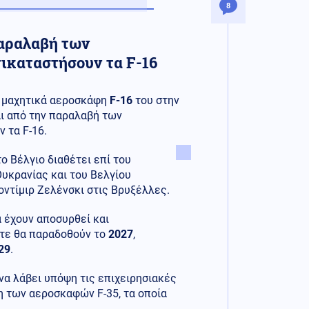
8
παραλαβή των
τικαταστήσουν τα F-16
α μαχητικά αεροσκάφη
F-16
του στην
ι από την παραλαβή των
ν τα F-16.
το Βέλγιο διαθέτει επί του
Ουκρανίας και του Βελγίου
οντίμιρ Ζελένσκι στις Βρυξέλλες.
ά έχουν αποσυρθεί και
ντε θα παραδοθούν το
2027
,
29
.
 να λάβει υπόψη τις επιχειρησιακές
η των αεροσκαφών F-35, τα οποία