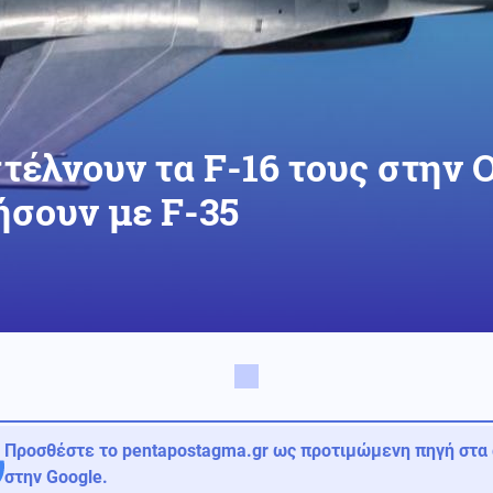
στέλνουν τα F-16 τους στην 
ήσουν με F-35
Προσθέστε το pentapostagma.gr ως προτιμώμενη πηγή στα
στην Google.