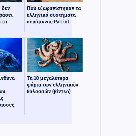
α δεν
Πού εξαφανίστηκαν τα
ράσει
ελληνικά συστήματα
 το
αεράμυνας Patriot
κίνδυνα
Τα 10 μεγαλύτερα
ψάρια των ελληνικών
ου
θαλασσών (βίντεο)
ις
λασσες