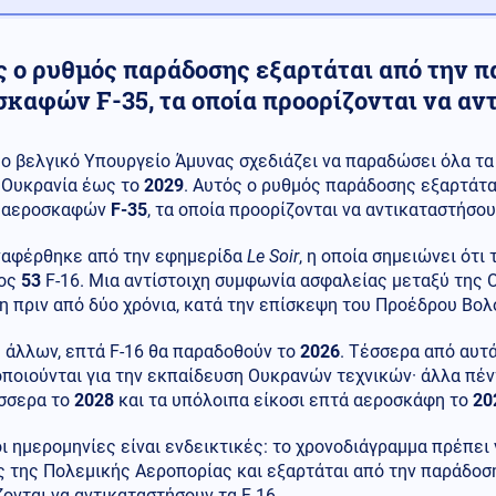
ς ο ρυθμός παράδοσης εξαρτάται από την 
σκαφών F-35, τα οποία προορίζονται να αν
ο βελγικό Υπουργείο Άμυνας σχεδιάζει να παραδώσει όλα τ
Ουκρανία έως το
2029
. Αυτός ο ρυθμός παράδοσης εξαρτάτα
αεροσκαφών
F-35
, τα οποία προορίζονται να αντικαταστήσου
ναφέρθηκε από την εφημερίδα
Le Soir
, η οποία σημειώνει ότι 
τος
53
F-16. Μια αντίστοιχη συμφωνία ασφαλείας μεταξύ της 
 πριν από δύο χρόνια, κατά την επίσκεψη του Προέδρου Βολ
 άλλων, επτά F-16 θα παραδοθούν το
2026
. Τέσσερα από αυτ
οποιούνται για την εκπαίδευση Ουκρανών τεχνικών· άλλα πέ
σσερα το
2028
και τα υπόλοιπα είκοσι επτά αεροσκάφη το
20
ι ημερομηνίες είναι ενδεικτικές: το χρονοδιάγραμμα πρέπει
ς της Πολεμικής Αεροπορίας και εξαρτάται από την παράδοσ
ονται να αντικαταστήσουν τα F-16.