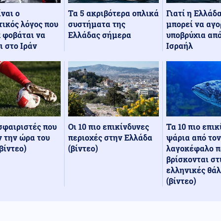
Τα 5 ακριβότερα οπλικά
Γιατί η Ελλάδ
ίναι ο
συστήματα της
μπορεί να αγο
ικός λόγος που
Ελλάδας σήμερα
υποβρύχια από
 φοβάται να
Ισραήλ
ι στο Ιράν
Οι 10 πιο επικίνδυνες
Τα 10 πιο επι
σφαιριστές που
περιοχές στην Ελλάδα
ψάρια από τον
 την ώρα του
(βίντεο)
λαγοκέφαλο π
βίντεο)
βρίσκονται στ
ελληνικές θά
(βίντεο)