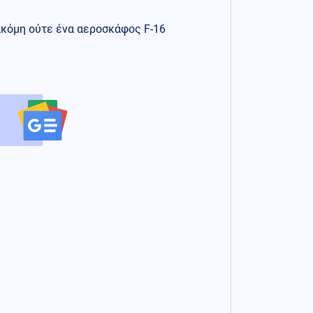
ακόμη ούτε ένα αεροσκάφος F-16