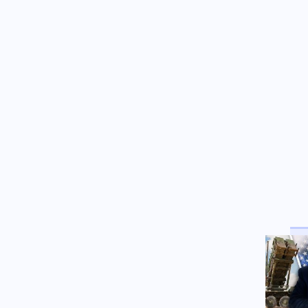
Κόσμος
06.08.2026 - 20:31
Νέες αμερικανικές κυρώσεις
κατά της Κούβας με στόχο τον
υπουργό Άμυνας
Ρωσία
06.08.2026 - 20:29
Η Ρωσία λέει ότι έπληξε κόμβο
εφοδιαστικής στην περιοχή του
Κιέβου με drones
Μέση Ανατολή
06.08.2026 - 20:27
Fars: Το Ιράν εξετάζει σχέδιο
νόμου για την απαγόρευση
διέλευσης αμερικανικών και
ισραηλινών πλοίων από το
Ορμούζ
Οικονομία
06.08.2026 - 20:26
Νέες υπερεξουσίες επιβολής
δασμών: Το νομοσχέδιο που
μπορεί να «λύσει τα χέρια» του
Τραμπ