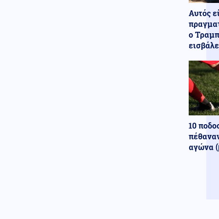
Κοινωνία
06.08.2026 - 20:24
Αυτός ε
Αριστοτέλης Δαμίγος: Σε κλίμα
πραγματ
οδύνης έγινε η αποτέφρωση
του συντονιστή που σκοτώθηκε
ο Τραμπ
μετά τη σύγκρουση
εισβάλε
ελικοπτέρων στην Ψάθα
Κόσμος
06.08.2026 - 20:20
Η Βόρεια Κορέα εκτόξευσε
βαλλιστικό πύραυλο μικρού
βεληνεκούς, λέει η Σεούλ
Κοινωνία
06.08.2026 - 20:16
10 ποδο
Βλαδίμηρος Κυριακίδης: Για
πέθαναν
πέμπτη συνεχόμενη χρονιά στο
ΠΑΓΝΗ, βρέθηκε κοντά στα
αγώνα (
παιδιά και άκουσε τις ιστορίες
τους
Ρωσία
06.08.2026 - 20:14
Η Μόσχα καταδικάζει ως
απαράδεκτη την απόφαση της
Γαλλίας να απελάσει Ρωσίδα