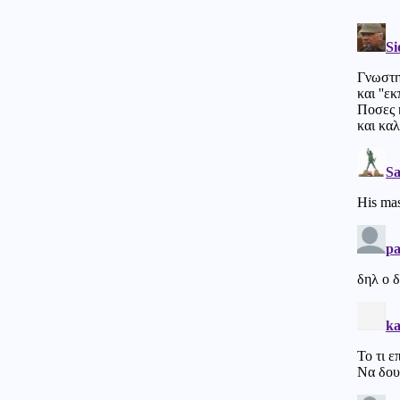
δημοσιογράφο
Κόσμος
06.08.2026 - 20:11
3 διεκδικητές της προεδρίας
στη Γαλλία καταγγέλλουν
ρωσική εκστρατεία
παραπληροφόρησης
Κοινωνία
06.08.2026 - 20:10
Θρίλερ με την υπόθεση
θανάτου της 75χρονης στα
Χανιά, είχε οδηγηθεί στο
Τμήμα για εξακρίβωση
στοιχείων πριν δηλωθεί
αγνοούμενη κι έφυγε
Κόσμος
06.08.2026 - 20:09
Τον έκαναν μαύρο στο ξύλο:
Βορειοαφρικανός μετανάστης
άρπαξε το κολιέ γυναίκας και οι
Ισπανοί ντόπιοι πήραν την
κατάσταση στα χέρια τους
(βίντεο)