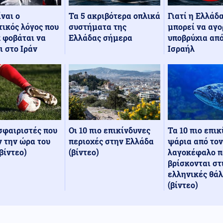
Τα 5 ακριβότερα οπλικά
Γιατί η Ελλάδ
ίναι ο
συστήματα της
μπορεί να αγο
ικός λόγος που
Ελλάδας σήμερα
υποβρύχια από
 φοβάται να
Ισραήλ
ι στο Ιράν
Οι 10 πιο επικίνδυνες
Τα 10 πιο επι
σφαιριστές που
περιοχές στην Ελλάδα
ψάρια από τον
 την ώρα του
(βίντεο)
λαγοκέφαλο π
βίντεο)
βρίσκονται στ
ελληνικές θά
(βίντεο)