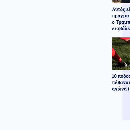
Αυτός ε
πραγματ
ο Τραμπ
εισβάλε
10 ποδο
πέθαναν
αγώνα (