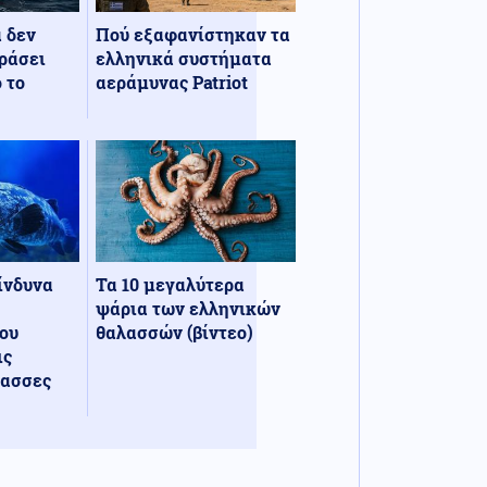
α δεν
Πού εξαφανίστηκαν τα
ράσει
ελληνικά συστήματα
 το
αεράμυνας Patriot
κίνδυνα
Τα 10 μεγαλύτερα
ψάρια των ελληνικών
ου
θαλασσών (βίντεο)
ις
λασσες