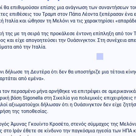
οί θα επιθυμούσαν επίσης μια ανάγνωση των συναντήσεων του
τες επιθέσεις του Τραμπ στον Πάπα Λέοντα ξεπέρασαν ένα ε
ή Ιταλία και ώθησαν τη Μελόνι να τις χαρακτηρίσει «απαράδ
κή της με τη σειρά της προκάλεσε έντονη επίπληξη από τον Τ
ος και είχε απογοητεύσει την Ουάσινγκτον. Στη συνέχεια απ
ματα από την Ιταλία.
ι δήλωσε τη Δευτέρα ότι δεν θα υποστήριζε μια τέτοια κίνη
αρτάται από εμένα».
α τον περασμένο μήνα αρνήθηκε να επιτρέψει σε αμερικανικ
ική βάση Sigonella στη Σικελία για πολεμικές επιχειρήσεις
ταλοί αξιωματούχοι δήλωσαν ότι η Ουάσινγκτον δεν είχε ζητ
χρήση της τοποθεσίας.
γός Άμυνας Γκουίντο Κροσέτο, στενός σύμμαχος της Μελόνι,
 στο Ιράν έθετε σε κίνδυνο την παγκόσμια ηγεσία των ΗΠΑ κ