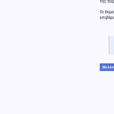
της πυ
Εντυπωσιακές εικόνες από τη
Γροιλανδία – Παγόβουνο
Οι δημο
καταρρέει στον ωκεανό
επιβάρ
(βίντεο)
Στρατός Ξηράς
07.08.2026 - 14:44
Μετά τους PATRIOT θα
στείλουμε δύο ελικοπτέρα
Apache AH-64D στα ΗΑΕ κατά
ιρανικών drones
Κοινωνία
07.08.2026 - 14:36
Κυψέλη: Ο Ερυθρός Σταυρός
Μελόν
απέσυρε βίντεο με τον 26χρονο
που κατηγορείται για τη
δολοφονία της Βρετανίδας
(βίντεο)
Κοινωνία
07.08.2026 - 14:22
Φωτιά στην Αττικοβοιωτία:
Πάνω από 61.500 στρέμματα
κάηκαν (εικόνες)