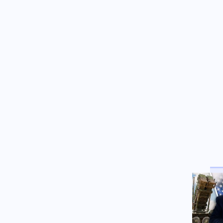
Ένοπλες Συρράξεις
07.08.2026 - 14:16
Η ΕΕ χρηματοδοτεί έμμεσα
«στρατό 16.000 μισθοφόρων»
στην Ουκρανία από 72 χώρες
Κόσμος
07.08.2026 - 14:11
Ιταλία: Συνελήφθη 16χρονος
στη Φλωρεντία για
τρομοκρατική προπαγάνδα
Τεχνολογία
07.08.2026 - 13:59
Νέα δικαστική ήττα για τη Meta
με αποζημιώσεις που αγγίζουν
το 1 δισ. δολάρια
Οικονομία
07.08.2026 - 13:48
ΕΛΣΤΑΤ: Υποχώρηση του
πληθωρισμού στο 3,4% τον
Ιούλιο έναντι 4,4% τον Ιούνιο