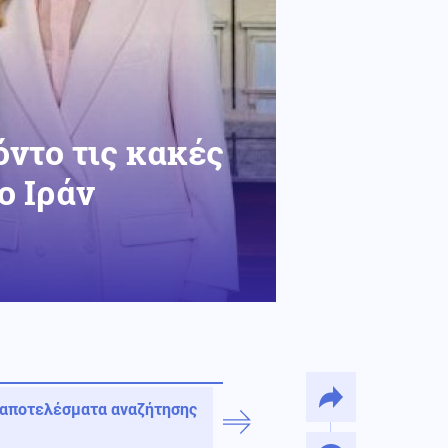
όντο τις κακές
ο Ιράν
 αποτελέσματα αναζήτησης