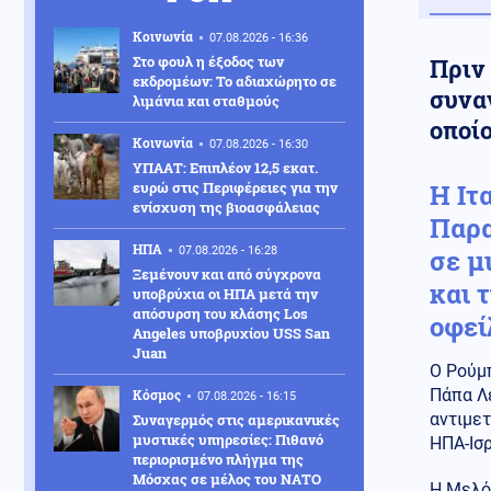
Κοινωνία
07.08.2026 - 16:36
Στο φουλ η έξοδος των
Πριν
εκδρομέων: Το αδιαχώρητο σε
συνα
λιμάνια και σταθμούς
οποίο
Κοινωνία
07.08.2026 - 16:30
ΥΠΑΑΤ: Επιπλέον 12,5 εκατ.
ευρώ στις Περιφέρειες για την
Η Ιτ
ενίσχυση της βιοασφάλειας
Παρα
ΗΠΑ
07.08.2026 - 16:28
σε μ
Ξεμένουν και από σύγχρονα
και 
υποβρύχια οι ΗΠΑ μετά την
απόσυρση του κλάσης Los
οφεί
Angeles υποβρυχίου USS San
Juan
Ο Ρούμπ
Πάπα Λέ
Κόσμος
07.08.2026 - 16:15
αντιμετ
Συναγερμός στις αμερικανικές
μυστικές υπηρεσίες: Πιθανό
ΗΠΑ-Ισρ
περιορισμένο πλήγμα της
Μόσχας σε μέλος του ΝΑΤΟ
Η Μελόν