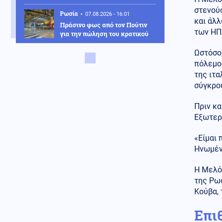
στενούς
Ρωσία
07.08.2026 - 16:01
και άλλ
Πράσινο φως από τον Πούτιν
των ΗΠ
για την πώληση του κρατικού
30,4% στο μεγαλύτερο
αεροδρόμιο της Μόσχας
Ωστόσο,
πόλεμος
Κοινωνία
07.08.2026 - 15:56
της ιτα
Η διάσωση Ιταλίδας
σύγκρο
τουρίστριας στη Σαμοθράκη
από 21χρονο ναυαγοσώστη:
Πριν κ
«Την έβγαλαν στη στεριά σε
Εξωτερι
ημιλιπόθυμη κατάσταση»
Κοινωνία
«Είμαι 
07.08.2026 - 15:29
11 μήνες με αναστολή στον
Ηνωμένε
55χρονο που έκρυψε τη σορό
του πατέρα του σε καταψύκτη
Η Μελόν
– Αφέθηκε ελεύθερος
της Ρωσ
Κούβα, 
Κοινωνία
07.08.2026 - 15:24
Νέο αεροδρόμιο Καστελλίου:
Επι
Συμφωνία 105,2 εκατ. ευρώ για