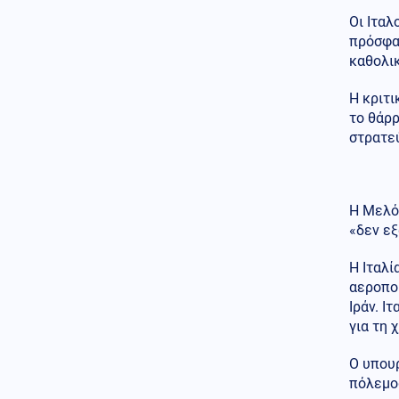
τον αεροναυτιλιακό εξοπλισμό
Οι Ιταλ
Κόσμος
07.08.2026 - 15:12
πρόσφα
Υπογραφή κοινής αμυντικής
καθολικ
συμφωνίας από Σαουδική
Αραβία, Τουρκία και Πακιστάν
Η κριτι
το θάρρ
07.08.2026 - 15:08
στρατεύ
ΞΕΠΕΣΜΟΣ ΣΤΗΝ
ΑΛΕΞΑΝΔΡΟΥΠΟΛΗ! Τούρκοι
αστυνομικοί κάνουν
τσαμπουκά σε Έλληνες πολίτες
Η Μελόν
Κοινωνία
07.08.2026 - 14:52
«δεν εξ
«Άλμα» 26,3% στις εξαγωγές
τον Ιούνιο – Μειώθηκε το
Η Ιταλί
εμπορικό έλλειμμα
αεροπορ
Ιράν. Ι
Κοινωνία
07.08.2026 - 14:52
για τη 
Σέρρες: Μητέρα και γιος
πήγαιναν μαζί στο μεροκάματο
(βίντεο)
Ο υπουρ
πόλεμος
Περιβάλλον
07.08.2026 - 14:46