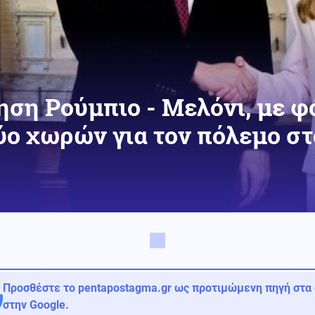
ηση Ρούμπιο - Μελόνι, με φ
ύο χωρών για τον πόλεμο στ
Προσθέστε το pentapostagma.gr ως προτιμώμενη πηγή στα
στην Google.