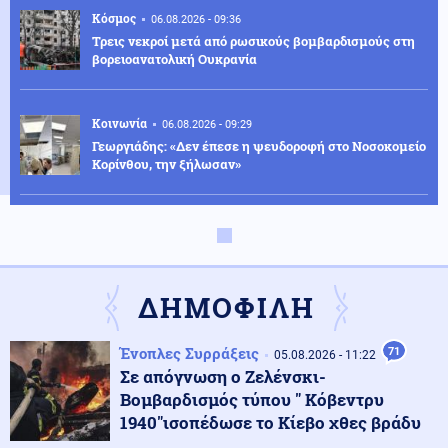
Κόσμος
06.08.2026 - 09:36
Τρεις νεκροί μετά από ρωσικούς βομβαρδισμούς στη
βορειοανατολική Ουκρανία
Κοινωνία
06.08.2026 - 09:29
Γεωργιάδης: «Δεν έπεσε η ψευδοροφή στο Νοσοκομείο
Κορίνθου, την ξήλωσαν»
ΗΠΑ
06.08.2026 - 09:29
Τραμπ: «Έχουμε τεράστιο οπλοστάσιο για το Ιράν -
Καταζητούνται όσοι διαρρεούν προδοτικές αναφορές»
ΔΗΜΟΦΙΛΗ
Κοινωνία
06.08.2026 - 09:15
Ένοπλες Συρράξεις
71
Νέα ταυτότητα: Ο πλήρης οδηγός για την
05.08.2026 - 11:22
επικαιροποίηση των στοιχείων σας
Σε απόγνωση ο Ζελένσκι-
Βομβαρδισμός τύπου " Κόβεντρυ
1940"ισοπέδωσε το Κίεβο χθες βράδυ
Οικονομία
06.08.2026 - 09:09