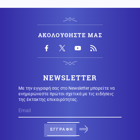
και το αόρατο τρίτο ελικόπτερο
ΗΠΑ
06.08.2026 - 08:37
ΗΠΑ: Έρευνα μετά το περιστατικό με το ελικόπτερο του
ΑΚΟΛΟΥΘΗΣΤΕ ΜΑΣ
Τραμπ και επιβατικό αεροσκάφος
Κόσμος
06.08.2026 - 08:30
Πετρέλαιο: Το Brent υποχώρησε κάτω από τα 80
δολάρια μετά τη συμφωνία Ιράν – Ομάν
NEWSLETTER
Με την εγγραφή σας στο Newsletter μπορείτε να
Κόσμος
06.08.2026 - 08:17
ενημερώνεστε πρώτοι σχετικά με τις ειδήσεις
Πετρελαιοφόρο δεξαμενόπλοιο ανέφερε εκρήξεις στο
της έκτακτης επικαιρότητας.
στενό του Ορμούζ
Κοινωνία
06.08.2026 - 08:10
Χάρτης πρόβλεψης κινδύνου: Σε πορτοκαλί συναγερμό
ΕΓΓΡΑΦΗ
σήμερα Αττική, Βοιωτία, Εύβοια