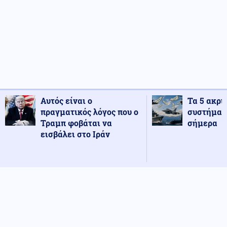
Αυτός είναι ο
Τα 5 ακρι
πραγματικός λόγος που ο
συστήματ
Τραμπ φοβάται να
σήμερα
εισβάλει στο Ιράν