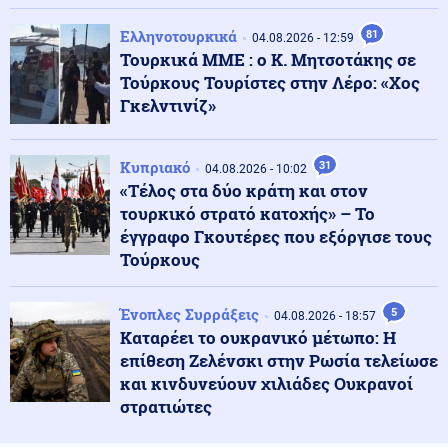
Γεωπολιτικό «ηλεκτροσόκ» για το καλώδιο Ελλάδας-
Κύπρου: Ο τουρκικός εκβιασμός και η είσοδος των
Ελληνοτουρκικά
81
04.08.2026 - 12:59
Γάλλων
Τουρκικά ΜΜΕ : ο Κ. Μητσοτάκης σε
Τούρκους Τουρίστες στην Λέρο: «Χος
Αθλητισμός
Γκελντινίζ»
06.08.2026 - 09:06
Ινφαντίνο: «Έγιναν λάθη» για το Μουντιάλ – Συνεχίζει
στην ηγεσία της FIFA
Κυπριακό
31
04.08.2026 - 10:02
«Τέλος στα δύο κράτη και στον
Κοινωνία
06.08.2026 - 08:56
τουρκικό στρατό κατοχής» – Το
Κυψέλη: Το τρίτο πρόσωπο που επικαλείται ο 26χρονος
έγγραφο Γκουτέρες που εξόργισε τους
για τη δολοφονία της Βρετανίδας
Τούρκους
Κόσμος
Ένοπλες Συρράξεις
5
06.08.2026 - 08:45
04.08.2026 - 18:57
Μεξικό: Δημοφιλής νεαρός influencer δολοφονήθηκε
Καταρέει το ουκρανικό μέτωπο: Η
σε ζωντανή μετάδοση (βίντεο)
επίθεση Ζελένσκι στην Ρωσία τελείωσε
και κινδυνεύουν χιλιάδες Ουκρανοί
στρατιώτες
Κοινωνία
06.08.2026 - 08:37
Σύγκρουση ελικοπτέρων στη Ψάθα: Τα «μαύρα κουτιά»