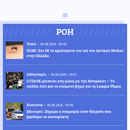
ΡΟΗ
Υγεία
06.08.2026 - 09:56
ΕΟΔΥ: Στα 65 τα κρούσματα του ιού του Δυτικού Νείλου
στην Ελλάδα
Αθλητισμός
06.08.2026 - 09:51
Ο ΠΑΟΚ ρίχνεται στη μάχη με την Άντερλεχτ – Το
σχέδιο Λίσι και το επόμενο βήμα για τη League Phase
Κοινωνία
06.08.2026 - 09:45
Μυστράς: Σήμερα η νεκροψία στον 90χρονο που
βρέθηκε σε καταψύκτη