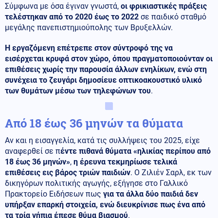
Σύμφωνα με όσα έγιναν γνωστά,
οι φρικιαστικές πράξεις
τελέστηκαν από το 2020 έως το 2022
σε παιδικό σταθμό
μεγάλης πανεπιστημιούπολης των Βρυξελλών.
Η εργαζόμενη επέτρεπε στον σύντροφό της να
εισέρχεται κρυφά στον χώρο, όπου πραγματοποιούνταν οι
επιθέσεις χωρίς την παρουσία άλλων ενηλίκων, ενώ στη
συνέχεια το ζευγάρι δημοσίευε οπτικοακουστικό υλικό
των θυμάτων μέσω των τηλεφώνων του
.
Από 18 έως 36 μηνών τα θύματα
Αν και η εισαγγελία, κατά τις συλλήψεις του 2025, είχε
αναφερθεί σε π
έντε πιθανά θύματα «ηλικίας περίπου από
18 έως 36 μηνών»
,
η έρευνα τεκμηρίωσε τελικά
επιθέσεις εις βάρος τριών παιδιών
. Ο Ζιλιέν Σαρλ, εκ των
δικηγόρων πολιτικής αγωγής, εξήγησε στο Γαλλικό
Πρακτορείο Ειδήσεων πως
για τα άλλα δύο παιδιά δεν
υπήρξαν επαρκή στοιχεία, ενώ διευκρίνισε πως ένα από
τα τρία νήπια έπεσε θύμα βιασμού
.