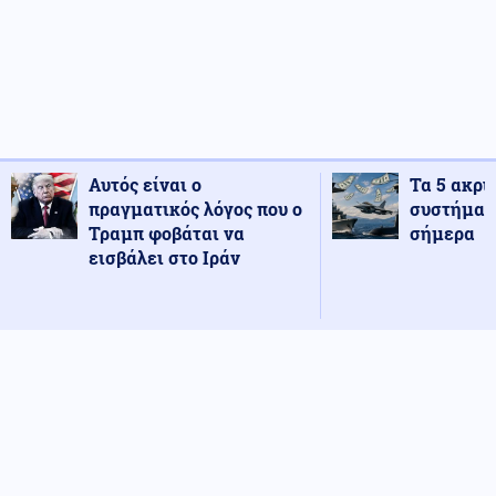
Αυτός είναι ο
Τα 5 ακρι
πραγματικός λόγος που ο
συστήματ
Τραμπ φοβάται να
σήμερα
εισβάλει στο Ιράν