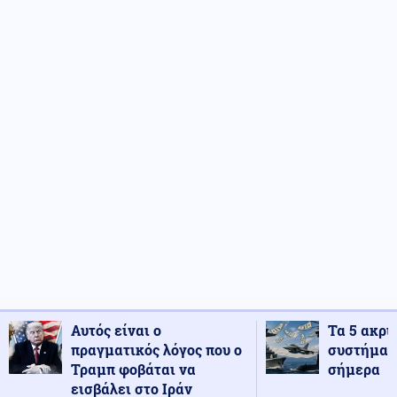
Αυτός είναι ο
Τα 5 ακρι
πραγματικός λόγος που ο
συστήματ
Τραμπ φοβάται να
σήμερα
εισβάλει στο Ιράν