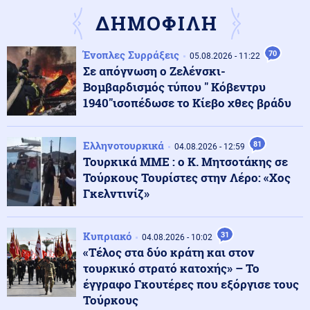
κατέγραψε άνοδο 0,49%, υπό πίεση ο τεχνολογικός
ΔΗΜΟΦΙΛΗ
κλάδος
Ένοπλες Συρράξεις
70
ΗΠΑ
05.08.2026 - 11:22
05.08.2026 - 23:22
Σε απόγνωση ο Ζελένσκι-
Οι ΗΠΑ ανέστειλαν τις εισαγωγές αβοκάντο από το
Μεξικό για λόγους ασφαλείας
Βομβαρδισμός τύπου " Κόβεντρυ
1940"ισοπέδωσε το Κίεβο χθες βράδυ
Κόσμος
05.08.2026 - 23:04
Ο Πεζεσκιάν παραδέχεται ότι η επικοινωνία με τον
Ελληνοτουρκικά
81
04.08.2026 - 12:59
Μοτζτάμπα Χαμενεΐ είναι «τώρα πολύ δύσκολη»
Τουρκικά ΜΜΕ : ο Κ. Μητσοτάκης σε
Τούρκους Τουρίστες στην Λέρο: «Χος
Γκελντινίζ»
Ένοπλες Συρράξεις
05.08.2026 - 23:02
Ετοιμάζονται για κρίση με την Τουρκία: Το Ισραήλ
παρέλαβε υποβρύχιο κλάσης Dolphin INS Drakon με
Κυπριακό
31
04.08.2026 - 10:02
σωλήνες κάθετης εκτόξευσης πυραύλων Κρουζ
«Τέλος στα δύο κράτη και στον
τουρκικό στρατό κατοχής» – Το
05.08.2026 - 23:00
έγγραφο Γκουτέρες που εξόργισε τους
ΘΕΛΟΥΝ ΝΑ ΒΓΑΛΟΥΝ ΕΚΤΟΣ ΤΟ AfD! 1.000 Γερμανοί
Τούρκους
νομικοί υπέγραψαν την απαγόρευση του κόμματος