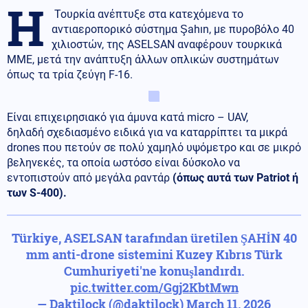
Η
Τουρκία ανέπτυξε στα κατεχόμενα το
αντιαεροπορικό σύστημα Şahın, με πυροβόλο 40
χιλιοστών, της ASELSAN αναφέρουν τουρκικά
ΜΜΕ, μετά την ανάπτυξη άλλων οπλικών συστημάτων
όπως τα τρία ζεύγη F-16.
Είναι επιχειρησιακό για άμυνα κατά micro – UAV,
δηλαδή σχεδιασμένο ειδικά για να καταρρίπτει τα μικρά
drones που πετούν σε πολύ χαμηλό υψόμετρο και σε μικρό
βεληνεκές, τα οποία ωστόσο είναι δύσκολο να
εντοπιστούν από μεγάλα ραντάρ
(όπως αυτά των Patriot ή
των S-400).
Türkiye, ASELSAN tarafından üretilen ŞAHİN 40
mm anti-drone sistemini Kuzey Kıbrıs Türk
Cumhuriyeti'ne konuşlandırdı.
pic.twitter.com/Ggj2KbtMwn
— Daktilock (@daktilock)
March 11, 2026