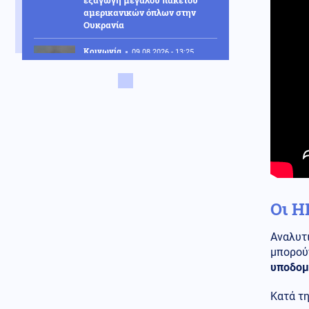
εξαγωγή μεγάλου πακέτου
αμερικανικών όπλων στην
Ουκρανία
Κοινωνία
09.08.2026 - 13:25
Φωτιά στο Στεφάνι Κορινθίας:
Ξέσπασε από σημείο με
φωτοβολταϊκά αναφέρει ο
αντιδήμαρχος
Αθλητισμός
09.08.2026 - 13:20
Παγκόσμιο Κωπηλασίας Κ19:
Παγκόσμιος Πρωταθλητής ο
Ιάσονας Μουσελίμης - Χάλκινο
μετάλλιο η Μουρατίδου
Οι Η
Κόσμος
09.08.2026 - 13:14
Πανό των οπαδών του Ερυθρού
Αναλυτι
Αστέρα βρίζει ως "Ναζί" τον Β.
Ζελένσκι
μπορού
υποδομ
Κοινωνία
09.08.2026 - 13:05
«Τι άλλο θα δούμε;»: Ελικόπτερο
Κατά τ
προσγειώθηκε στο Σαρακήνικο