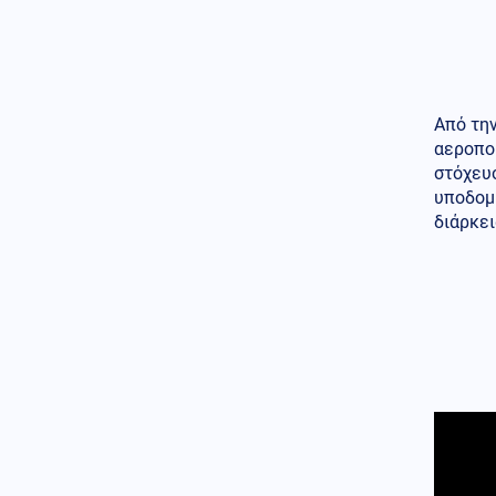
Από την
αεροπο
στόχευ
υποδομ
διάρκε