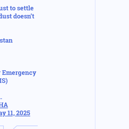
ust to settle
dust doesn’t
istan
ar Emergency
MS)
…
1HA
y 11, 2025