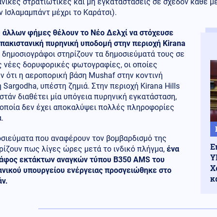
νικές στρατιωτικές και μη εγκαταστάσεις σε σχεδόν κάθε μ
ν Ισλαμαμπάντ μέχρι το Καράτσι).
 άλλων φήμες θέλουν το Νέο Δελχί να στόχευσε
 πακιστανική πυρηνική υποδομή στην περιοχή Kirana
 δημοσιογράφοι στηρίζουν τα δημοσιεύματά τους σε
ς νέες δορυφορικές φωτογραφίες, οι οποίες
ν ότι η αεροπορική βάση Mushaf στην κοντινή
 Sargodha, υπέστη ζημιά. Στην περιοχή Kirana Hills
στάν διαθέτει μία υπόγεια πυρηνική εγκατάσταση,
 οποία δεν έχει αποκαλύψει πολλές πληροφορίες
.
οσιεύματα που αναφέρουν τον βομβαρδισμό της
Ε
ίζουν πως λίγες ώρες μετά το ινδικό πλήγμα,
ένα
Υ
άφος εκτάκτων αναγκών τύπου B350 AMS του
Χ
ανικού υπουργείου ενέργειας προσγειώθηκε στο
κ
ν.