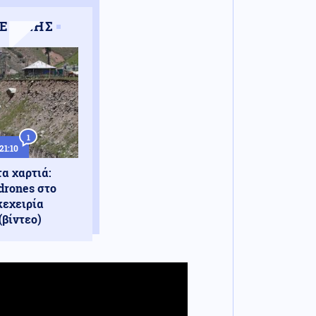
 ΕΠΙΣΗΣ
1
21:10
α χαρτιά:
drones στο
κεχειρία
(βίντεο)