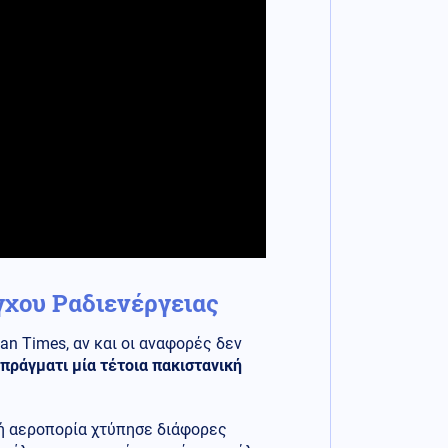
χου Ραδιενέργειας
n Times, αν και οι αναφορές δεν
 πράγματι μία τέτοια πακιστανική
κή αεροπορία χτύπησε διάφορες