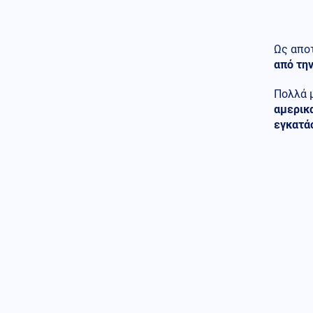
Πυργαδίκια
Κοινωνία
09.08.2026 - 11:45
Συναγερμός στην Έδεσσα για
Ως απο
την εξαφάνιση 31χρονου
από την
Πολλά 
Κόσμος
09.08.2026 - 11:38
αμερικα
Σαουδική Αραβία: Οι Χούθι
ανέλαβαν την ευθύνη για
εγκατά
επίθεση σε διυλιστήριο της
Aramco
Κοινωνία
09.08.2026 - 11:37
Στον εισαγγελέα ο ιδιοκτήτης
του beach bar για τον θάνατο
του 4χρονου στην Πάρο
Κόσμος
09.08.2026 - 11:30
ΗΠΑ: «Δώρο» 1 δισ. δολάρια στη
Κολομβία στην ορκωμοσία του
νέου προέδρου