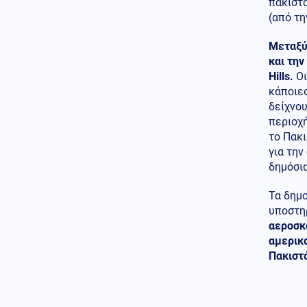
πακιστα
για να κάνουν μπάνιο οι
(από τη
επιβάτες του (βίντεο)
Μεταξύ
09.08.2026 - 13:00
ΔΙΕΘΝΕΣ ΣΟΚ! Από το Ισραήλ
και την
θα έρθει το πρώτο μη
Hills.
Οι
επανδρωμένο μαχητικό
κάποιε
αεροσκάφος στον κόσμο
δείχνου
περιοχή
Κοινωνία
09.08.2026 - 12:53
το Πακι
Λουτράκι: 75χρονος βρέθηκε
νεκρός δίπλα σε κάδους
για την
απορριμμάτων
δημόσια
Ένοπλες Συρράξεις
Τα δημ
09.08.2026 - 12:46
υποστηρ
Ρωσικές επιθέσεις σε δύο
αεροσκ
διυλιστήρια – Τρεις νεκροί στο
αμερικ
Μπέλγκοροντ από ουκρανικό
drone
Πακιστά
Κόσμος
09.08.2026 - 12:34
Αντιδράσεις στη Βρετανία: Ο