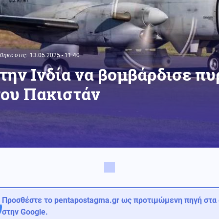
ηκε στις:
13.05.2025 - 11:40
την Ινδία να βομβάρδισε π
του Πακιστάν
Προσθέστε το pentapostagma.gr ως προτιμώμενη πηγή στα
στην Google.