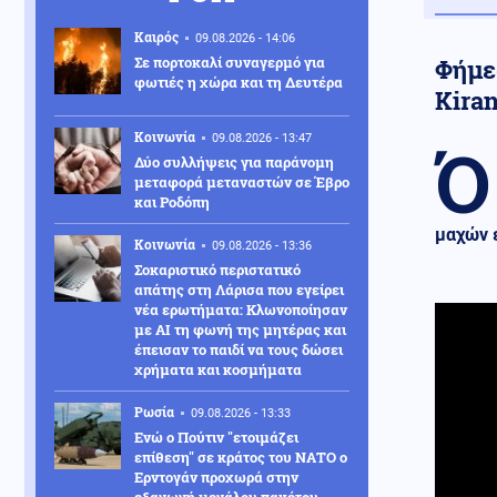
Καιρός
09.08.2026 - 14:06
Σε πορτοκαλί συναγερμό για
Φήμε
φωτιές η χώρα και τη Δευτέρα
Kiran
Κοινωνία
09.08.2026 - 13:47
Ό
Δύο συλλήψεις για παράνομη
μεταφορά μεταναστών σε Έβρο
και Ροδόπη
μαχών 
Κοινωνία
09.08.2026 - 13:36
Σοκαριστικό περιστατικό
απάτης στη Λάρισα που εγείρει
νέα ερωτήματα: Κλωνοποίησαν
με AI τη φωνή της μητέρας και
έπεισαν το παιδί να τους δώσει
χρήματα και κοσμήματα
Ρωσία
09.08.2026 - 13:33
Ενώ ο Πούτιν "ετοιμάζει
επίθεση" σε κράτος του ΝΑΤΟ ο
Ερντογάν προχωρά στην