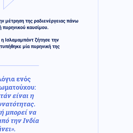
την μέτρηση της ραδιενέργειας πάνω
οή πυρηνικού καυσίμου.
ς
η Ισλαμαμπάντ ζήτησε την
χτυπήθηκε μία πυρηνική της
λόγια ενός
ωματούχου:
άν είναι η
υνατότητας.
ή μπορεί να
πό την Ινδία
άνει».