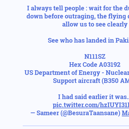
I always tell people : wait for the d
down before outraging, the flying 
allow us to see clearly
See who has landed in Pak
N111SZ
Hex Code A03192
US Department of Energy - Nucle
Support aircraft (B350 A
I had said earlier it was
pic.twitter.com/hzIUYI3
— Sameer (@BesuraTaansane)
Ma