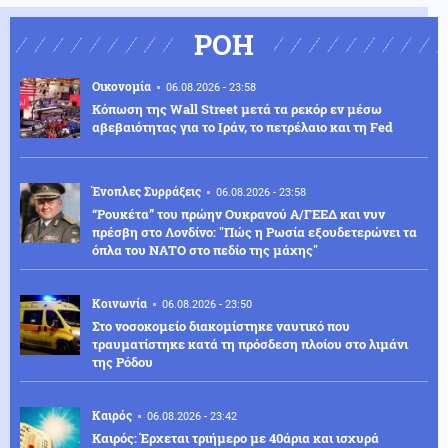
ΡΟΗ
Οικονομία
06.08.2026 - 23:58
Κόπωση της Wall Street μετά τα ρεκόρ εν μέσω
αβεβαιότητας για το Ιράν, το πετρέλαιο και τη Fed
Ένοπλες Συρράξεις
06.08.2026 - 23:58
“Ρουκέτα” του πρώην Ουκρανού Α/ΓΕΕΔ και νυν
πρέσβη στο Λονδίνο: "Πώς η Ρωσία εξουδετερώνει τα
όπλα του ΝΑΤΟ στο πεδίο της μάχης"
Κοινωνία
06.08.2026 - 23:50
Στο νοσοκομείο διακομίστηκε ναυτικό που
τραυματίστηκε κατά τη πρόσδεση πλοίου στο λιμάνι
της Ρόδου
Καιρός
06.08.2026 - 23:42
Καιρός: Έρχεται τριήμερο με 40άρια και ισχυρά