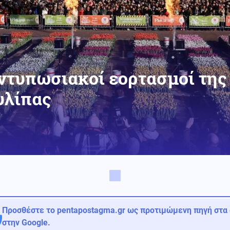
εντυπωσιακοί εορτασμοί της
υλίπας
Προσθέστε το pentapostagma.gr ως προτιμώμενη πηγή στα
στην Google.