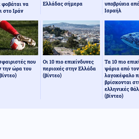
Ελλάδας σήμερα
υποβρύχια από
 φοβάται να
Ισραήλ
ι στο Ιράν
Οι 10 πιο επικίνδυνες
Τα 10 πιο επι
σφαιριστές που
περιοχές στην Ελλάδα
ψάρια από τον
 την ώρα του
(βίντεο)
λαγοκέφαλο π
βίντεο)
βρίσκονται στ
ελληνικές θά
(βίντεο)