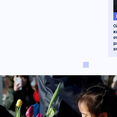
Ο
κ
σ
μ
α