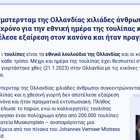
Άμστερνταμ της Ολλανδίας χιλιάδες άνθρω
χρόνο για την εθνική ημέρα της τουλίπας κ
έλεσε εξαίρεση στον κανόνα και ήταν πρα
ι
τουλίπες
είναι τα
εθνικά λουλούδια της Ολλανδίας
και οι κ
κάθε τρόπο. Μέχρι και ημέρα της τουλίπας έχει θεσπιστεί σ
γιορτάστηκε χθες (21.1.2023) στην Ολλανδία με τις εικόνες
α.
τερνταμ της Ολλανδίας χιλιάδες άνθρωποι συγκεντρώνονται 
λίπας και η χθεσινή γιορτή δεν αποτέλεσε εξαίρεση
ανόνα και ήταν πραγματικά εντυπωσιακή. Πλήθος
 έδωσε το παρών, ενώ οι καλλιεργητές τουλίπας
ργησαν έναν πολύχρωμο κήπο από 200.000 τουλίπες
λατεία Museumplein – αναπαράγοντας μια
ρεια από τον πίνακα του Johannes Vermeer Mistress
d.