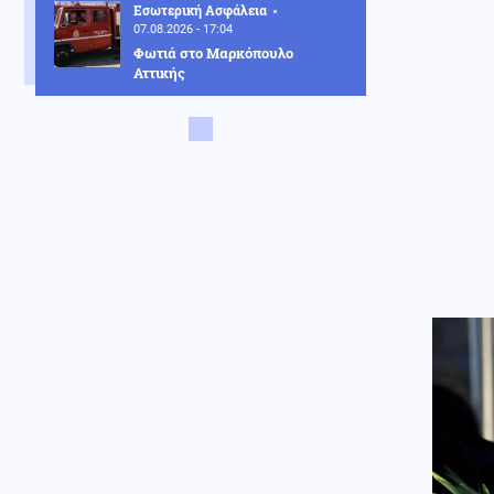
Εσωτερική Ασφάλεια
07.08.2026 - 17:04
Φωτιά στο Μαρκόπουλο
Αττικής
Κοινωνία
07.08.2026 - 16:52
Φωτιά στο Μονοπήγαδο
Θεσσαλονίκης - Επιχειρούν 6
εναέρια
Κοινωνία
07.08.2026 - 16:36
Στο φουλ η έξοδος των
εκδρομέων: Το αδιαχώρητο σε
λιμάνια και σταθμούς
Κοινωνία
07.08.2026 - 16:30
ΥΠΑΑΤ: Επιπλέον 12,5 εκατ.
ευρώ στις Περιφέρειες για την
ενίσχυση της βιοασφάλειας
ΗΠΑ
07.08.2026 - 16:28
Ξεμένουν και από σύγχρονα
υποβρύχια οι ΗΠΑ μετά την