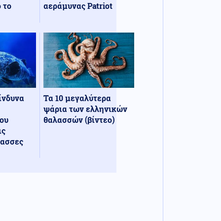
 το
αεράμυνας Patriot
κίνδυνα
Τα 10 μεγαλύτερα
ψάρια των ελληνικών
ου
θαλασσών (βίντεο)
ις
λασσες