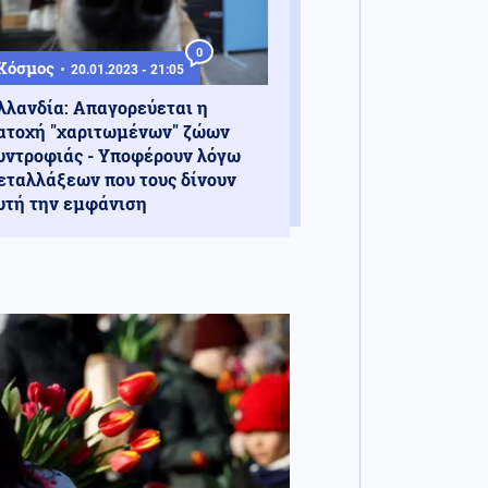
0
Κόσμος
20.01.2023 - 21:05
λλανδία: Απαγορεύεται η
ατοχή "χαριτωμένων" ζώων
υντροφιάς - Υποφέρουν λόγω
εταλλάξεων που τους δίνουν
υτή την εμφάνιση