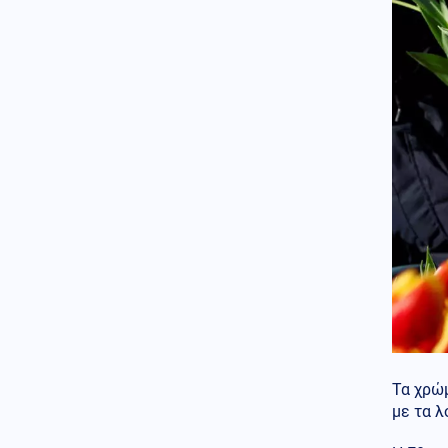
απόσυρση του κλάσης Los
Angeles υποβρυχίου USS San
Juan
Κόσμος
07.08.2026 - 16:15
Συναγερμός στις αμερικανικές
μυστικές υπηρεσίες: Πιθανό
περιορισμένο πλήγμα της
Μόσχας σε μέλος του ΝΑΤΟ
Ρωσία
07.08.2026 - 16:01
Πράσινο φως από τον Πούτιν
για την πώληση του κρατικού
30,4% στο μεγαλύτερο
αεροδρόμιο της Μόσχας
Κοινωνία
07.08.2026 - 15:56
Η διάσωση Ιταλίδας
τουρίστριας στη Σαμοθράκη
από 21χρονο ναυαγοσώστη:
«Την έβγαλαν στη στεριά σε
Τα χρώ
ημιλιπόθυμη κατάσταση»
με τα λ
Κοινωνία
07.08.2026 - 15:29