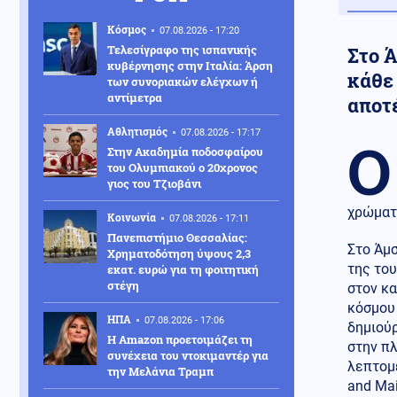
Κόσμος
07.08.2026 - 17:20
Τελεσίγραφο της ισπανικής
Στο 
κυβέρνησης στην Ιταλία: Άρση
κάθε 
των συνοριακών ελέγχων ή
αντίμετρα
αποτ
Αθλητισμός
07.08.2026 - 17:17
Ο
Στην Ακαδημία ποδοσφαίρου
του Ολυμπιακού ο 20χρονος
γιος του Τζιοβάνι
χρώματ
Κοινωνία
07.08.2026 - 17:11
Πανεπιστήμιο Θεσσαλίας:
Στο Άμσ
Χρηματοδότηση ύψους 2,3
της του
εκατ. ευρώ για τη φοιτητική
στέγη
στον κ
κόσμου
ΗΠΑ
07.08.2026 - 17:06
δημιού
Η Amazon προετοιμάζει τη
στην π
συνέχεια του ντοκιμαντέρ για
λεπτομέ
την Μελάνια Τραμπ
and Mai