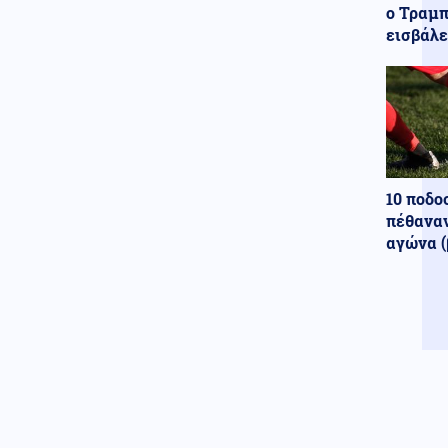
ο Τραμπ
εισβάλε
10 ποδο
πέθαναν
αγώνα (