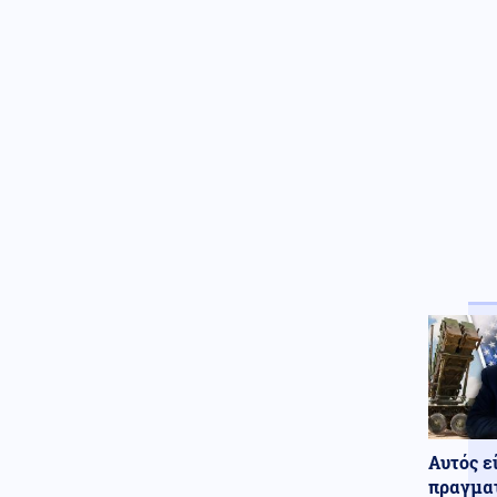
τον Ιούνιο – Μειώθηκε το
εμπορικό έλλειμμα
Κοινωνία
07.08.2026 - 14:52
Σέρρες: Μητέρα και γιος
πήγαιναν μαζί στο μεροκάματο
(βίντεο)
Περιβάλλον
07.08.2026 - 14:46
Εντυπωσιακές εικόνες από τη
Γροιλανδία – Παγόβουνο
καταρρέει στον ωκεανό
(βίντεο)
Στρατός Ξηράς
07.08.2026 - 14:44
Μετά τους PATRIOT θα
στείλουμε δύο ελικοπτέρα
Apache AH-64D στα ΗΑΕ κατά
ιρανικών drones
Αυτός ε
πραγματ