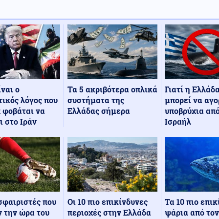
Τα 5 ακριβότερα οπλικά
Γιατί η Ελλάδ
ίναι ο
συστήματα της
μπορεί να αγο
ικός λόγος που
Ελλάδας σήμερα
υποβρύχια από
 φοβάται να
Ισραήλ
ι στο Ιράν
Οι 10 πιο επικίνδυνες
Τα 10 πιο επι
σφαιριστές που
περιοχές στην Ελλάδα
ψάρια από τον
 την ώρα του