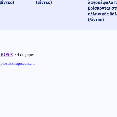
(βίντεο)
λαγοκέφαλο π
βίντεο)
βρίσκονται στ
ελληνικές θά
(βίντεο)