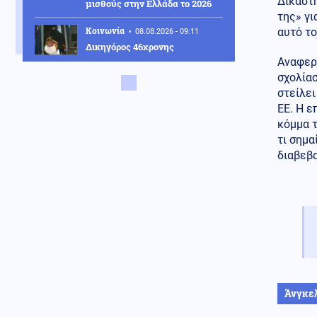
Δικαστ
μισθούς στην Ελλάδα το 2026
της» γ
Κοινωνία
αυτό το
08.08.2026 - 09:11
Δικηγόρος 46χρονης
κατηγορουμένης για Marfin:
Αναφερ
Δεν είναι η εντολέας μου στις
σχολίασ
φωτογραφίες, είχε εξεταστεί
στείλει
και το 2022
ΕΕ. Η ε
κόμμα τ
Κόσμος
08.08.2026 - 09:03
τι σημα
Πεζεσκιάν: «Το Ιράν δεν
επιδιώκει πόλεμο, αλλά δεν
διαβεβ
υποχωρεί σε εκβιασμούς»
Περιβάλλον
08.08.2026 - 09:00
Το «σκουλήκι του διαβόλου»
που ζει 1,3 χιλιόμετρα κάτω
από τη Γη και αλλάζει όσα
γνωρίζαμε για τη ζωή: «Οι
άνθρωποι δεν κυβερνάμε τον
κόσμο»
Άνγκε
Κόσμος
08.08.2026 - 08:59
Σύγκρουση Μελόνι - Σάντσεθ