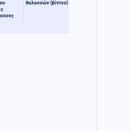
ου
θαλασσών (βίντεο)
ις
λασσες