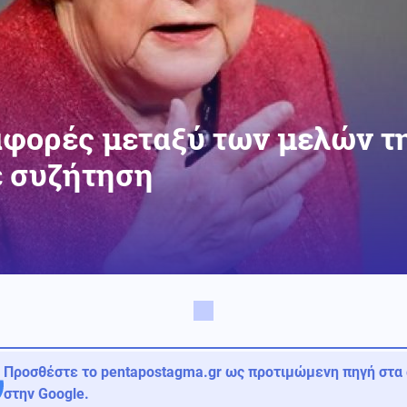
αφορές μεταξύ των μελών τ
ε συζήτηση
Προσθέστε το pentapostagma.gr ως προτιμώμενη πηγή στα
στην Google.