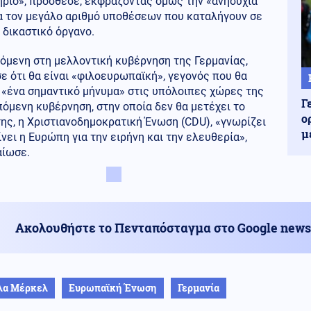
ήριο», πρόσθεσε, εκφράζοντας όμως την «ανησυχία
ια τον μεγάλο αριθμό υποθέσεων που καταλήγουν σε
 δικαστικό όργανο.
όμενη στη μελλοντική κυβέρνηση της Γερμανίας,
ε ότι θα είναι «φιλοευρωπαϊκή», γεγονός που θα
 «ένα σημαντικό μήνυμα» στις υπόλοιπες χώρες της
Γ
πόμενη κυβέρνηση, στην οποία δεν θα μετέχει το
ο
ης, η Χριστιανοδημοκρατική Ένωση (CDU), «γνωρίζει
μ
ίνει η Ευρώπη για την ειρήνη και την ελευθερία»,
αίωσε.
Ακολουθήστε το Πενταπόσταγμα στο Google news
λα Μέρκελ
Ευρωπαϊκή Ένωση
Γερμανία