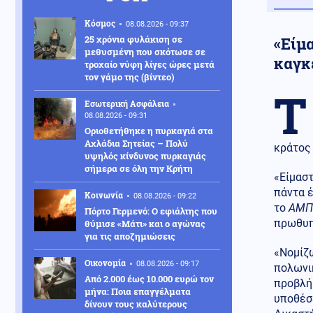
Κόσμος
08.08.2026 - 09:37
25 χρόνια φυλάκιση σε
«Είμ
μεθυσμένη που σκότωσε σε
καγκ
τροχαίο νύφη λίγες ώρες μετά
τον γάμο της (βίντεο)
Τ
Εσωτερική Ασφάλεια
08.08.2026 - 09:31
Οριοθετήθηκε η πυρκαγιά στα
Αχλάδια Σητείας – Πολύ
κράτος 
υψηλός κίνδυνος πυρκαγιάς
σήμερα σε όλη την Κρήτη
«Είμαστ
πάντα 
Κοινωνία
08.08.2026 - 09:22
το
ΑΜΠ
Πόρτο Γερμενό: Ο εφιάλτης που
πρωθυπ
θύμισε «Μάτι» και ο αγώνας
για τις αποζημιώσεις
«Νομίζω
Οικονομία
08.08.2026 - 09:17
πολωνι
Από 2.000 έως 10.000 ευρώ τον
προβλήμ
μήνα: Ποια επαγγέλματα
υποθέσ
δίνουν τους καλύτερους