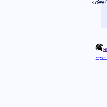
αγώνα (
στο Βελιγράδι: Οικονομία,
ασφάλεια και στο βάθος...
Ρωσία
Εθνικά θέματα
08.08.2026 - 08:41
«Συναγερμός» για τη
«Συμφωνία της Μέκκας»: Πώς
η Τουρκία εγκλωβίζει την
ελληνική διπλωματία μέσω
Ριάντ
ΗΠΑ
08.08.2026 - 08:38
Ο Τραμπ προσφεύγει στο
Ανώτατο Δικαστήριο: «Εθνική
ντροπή» το μπλόκο στην
αίθουσα χορού του Λευκού
Οίκου
Ρωσία
08.08.2026 - 08:35
Ρωσικό πλήγμα προκάλεσε
ζημιές σε γήπεδο στην Οδησσό
μία ημέρα πριν από αγώνα
πρωταθλήματος (βίντεο)