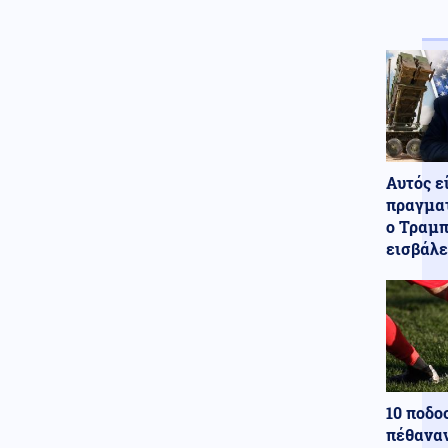
Μαύρη Θάλασσα: Η πιο
επικίνδυνη θαλάσσια ζώνη για
την εμπορική ναυτιλία, στο
στόχαστρο πλοία και
πληρώματα
Καιρός
08.08.2026 - 08:47
Καιρός: 39αρια και ισχυρά
μελτέμια - Που θα βρέξει
Αυτός ε
πραγματ
Οικονομία
08.08.2026 - 08:46
ο Τραμπ
Σούπερ μάρκετ: Μειώσεις
εισβάλε
τιμών έως 7% σε πάνω από
1.000 προϊόντα, πότε ξεκινούν
Κοινωνία
08.08.2026 - 08:44
Υπό έλεγχο η πυρκαγιά σε
ισόγειο κατάστημα στο Παλαιό
Φάληρο, εκκενώθηκε
προληπτικά πολυκατοικία
10 ποδο
Κόσμος
08.08.2026 - 08:42
πέθαναν
Συνάντηση Ζελένσκι-Βούτσιτς