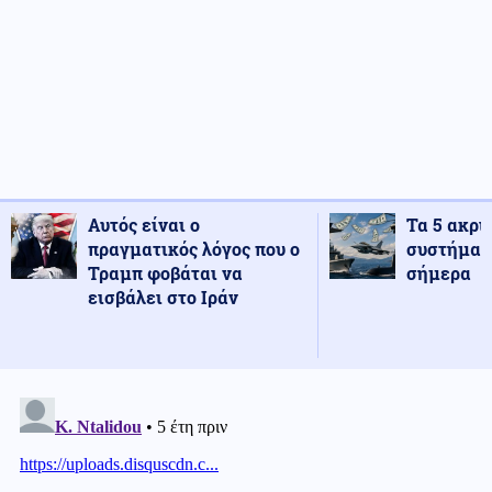
Αυτός είναι ο
Τα 5 ακρι
πραγματικός λόγος που ο
συστήματ
Τραμπ φοβάται να
σήμερα
εισβάλει στο Ιράν