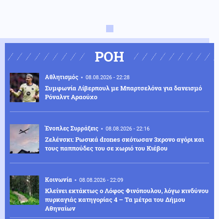
ΡΟΗ
Αθλητισμός
08.08.2026 - 22:28
Συμφωνία Λίβερπουλ με Μπαρτσελόνα για δανεισμό
Ρόναλντ Αραούχο
Ένοπλες Συρράξεις
08.08.2026 - 22:16
Ζελένσκι: Ρωσικά drones σκότωσαν 3χρονο αγόρι και
τους παππούδες του σε χωριό του Κιέβου
Κοινωνία
08.08.2026 - 22:09
Κλείνει εκτάκτως ο Λόφος Φινόπουλου, λόγω κινδύνου
πυρκαγιάς κατηγορίας 4 – Τα μέτρα του Δήμου
Αθηναίων