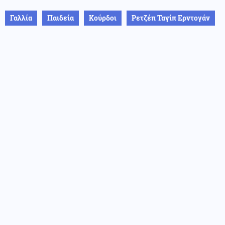
Γαλλία
Παιδεία
Κούρδοι
Ρετζέπ Ταγίπ Ερντογάν