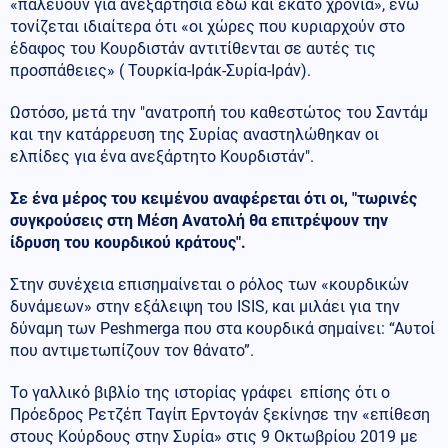
«παλεύουν για ανεξαρτησία εδώ και εκατό χρόνια», ενώ
τονίζεται ιδιαίτερα ότι «οι χώρες που κυριαρχούν στο
έδαφος του Κουρδιστάν αντιτίθενται σε αυτές τις
προσπάθειες» ( Τουρκία-Ιράκ-Συρία-Ιράν).
Ωστόσο, μετά την "ανατροπή του καθεστώτος του Σαντάμ
και την κατάρρευση της Συρίας αναστηλώθηκαν οι
ελπίδες για ένα ανεξάρτητο Κουρδιστάν".
Σε ένα μέρος του κειμένου αναφέρεται ότι οι, "τωρινές
συγκρούσεις στη Μέση Ανατολή θα επιτρέψουν την
ίδρυση του κουρδικού κράτους".
Στην συνέχεια επισημαίνεται ο ρόλος των «κουρδικών
δυνάμεων» στην εξάλειψη του ISIS, και μιλάει για την
δύναμη των Peshmerga που στα κουρδικά σημαίνει: “Αυτοί
που αντιμετωπίζουν τον θάνατο”.
Το γαλλικό βιβλίο της ιστορίας γράφει επίσης ότι ο
Πρόεδρος Ρετζέπ Ταγίπ Ερντογάν ξεκίνησε την «επίθεση
στους Κούρδους στην Συρία» στις 9 Οκτωβρίου 2019 με