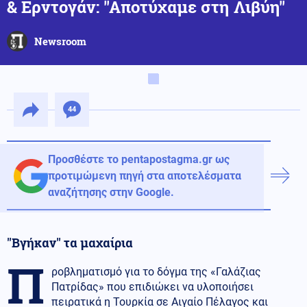
& Ερντογάν: ''Αποτύχαμε στη Λιβύη''
Newsroom
44
Προσθέστε το pentapostagma.gr ως
προτιμώμενη πηγή στα αποτελέσματα
αναζήτησης στην Google.
''Βγήκαν'' τα μαχαίρια
Π
ροβληματισμό για το δόγμα της «Γαλάζιας
Πατρίδας» που επιδιώκει να υλοποιήσει
πειρατικά η Τουρκία σε Αιγαίο Πέλαγος και