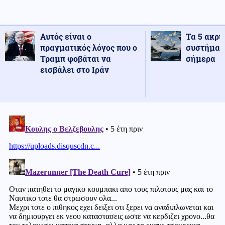
Αυτός είναι ο
Τα 5 ακρι
πραγματικός λόγος που ο
συστήματ
Τραμπ φοβάται να
σήμερα
εισβάλει στο Ιράν