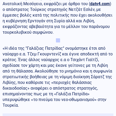
Ανατολική Μεσόγειο, εκφράζει με άρθρο του (
datv4.com
)
ο απόστρατος Τούρκος στρατηγός Νετζάτ Εσλέν, με
έμμεσες βολές κατά της πολιτικής που έχει ακολουθήσει
η κυβέρνηση Ερντογάν στη Συρία αλλά και Λιβύη,
εκφράζοντας αβεβαιότητα για το μέλλον του παράνομου
τουρκολυβικού συμφώνου.
«Η ιδέα της ''Γαλάζιας Πατρίδας'' ονομάστηκε έτσι από
ναύαρχο ε.α. Τζεμ Γκουρντενίζ και έγινε αποδεκτή από το
κράτος. Ένας άλλος ναύαρχος ε.α ο Τσιχάντ Γιαϊτζί,
σχεδίασε τον χάρτη και μας έκανε γείτονες με τη Λιβύη
από τη θάλασσα. Ακολούθησε το μνημόνιο και η συμφωνία
στρατιωτικής βοήθειας με τη νόμιμη διοίκηση Σάρατζ της
Λιβύης, που καθόρισε τις «περιοχές θαλάσσιας
δικαιοδοσίας» αναφέρει ο απόστρατος στρατηγός,
επισημαίνοντας πως με τη «Γαλάζια Πατρίδα»
υπερυψώθηκε «το πνεύμα του νεο-οθωμανισμού» στην
Τουρκία.