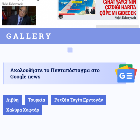
GALLERY
Ακολουθήστε το Πενταπόσταγμα στο
Google news
Λιβύη
Τουρκία
Ρετζέπ Ταγίπ Ερντογάν
Χαλίφα Χαφτάρ