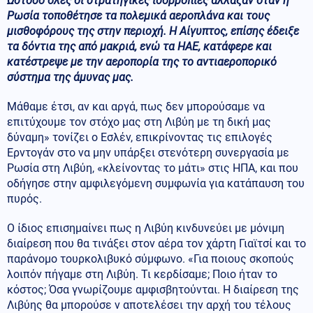
Ωστόσο όλες οι στρατηγικές ισορροπίες άλλαξαν όταν η
Ρωσία τοποθέτησε τα πολεμικά αεροπλάνα και τους
μισθοφόρους της στην περιοχή. Η Αίγυπτος, επίσης έδειξε
τα δόντια της από μακριά, ενώ τα ΗΑΕ, κατάφερε και
κατέστρεψε με την αεροπορία της το αντιαεροπορικό
σύστημα της άμυνας μας.
Μάθαμε έτσι, αν και αργά, πως δεν μπορούσαμε να
επιτύχουμε τον στόχο μας στη Λιβύη με τη δική μας
δύναμη» τονίζει ο Εσλέν, επικρίνοντας τις επιλογές
Ερντογάν στο να μην υπάρξει στενότερη συνεργασία με
Ρωσία στη Λιβύη, «κλείνοντας το μάτι» στις ΗΠΑ, και που
οδήγησε στην αμφιλεγόμενη συμφωνία για κατάπαυση του
πυρός.
Ο ίδιος επισημαίνει πως η Λιβύη κινδυνεύει με μόνιμη
διαίρεση που θα τινάξει στον αέρα τον χάρτη Γιαϊτσί και το
παράνομο τουρκολιβυκό σύμφωνο. «Για ποιους σκοπούς
λοιπόν πήγαμε στη Λιβύη. Τι κερδίσαμε; Ποιο ήταν το
κόστος; Όσα γνωρίζουμε αμφισβητούνται. Η διαίρεση της
Λιβύης θα μπορούσε ν αποτελέσει την αρχή του τέλους