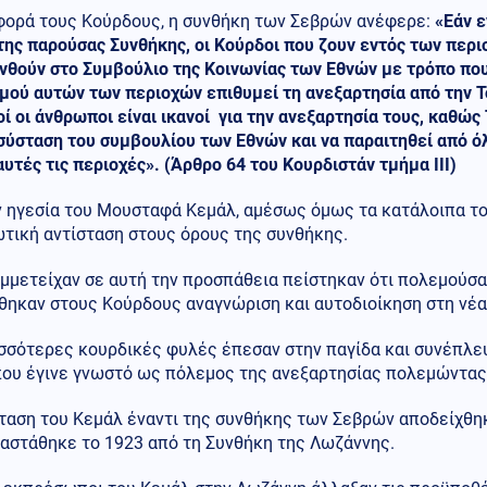
φορά τους Κούρδους, η συνθήκη των Σεβρών ανέφερε:
«Εάν ε
της παρούσας Συνθήκης, οι Κούρδοι που ζουν εντός των περι
θούν στο Συμβούλιο της Κοινωνίας των Εθνών με τρόπο που 
ού αυτών των περιοχών επιθυμεί τη ανεξαρτησία από την Το
οί οι άνθρωποι είναι ικανοί για την ανεξαρτησία τους, καθώ
σύσταση του συμβουλίου των Εθνών και να παραιτηθεί από όλ
αυτές τις περιοχές». (Άρθρο 64 του Κουρδιστάν τμήμα ΙΙΙ)
ν ηγεσία του Μουσταφά Κεμάλ, αμέσως όμως τα κατάλοιπα τ
τική αντίσταση στους όρους της συνθήκης.
μμετείχαν σε αυτή την προσπάθεια πείστηκαν ότι πολεμούσαν
θηκαν στους Κούρδους αναγνώριση και αυτοδιοίκηση στη νέα
σσότερες κουρδικές φυλές έπεσαν στην παγίδα και συνέπλευ
που έγινε γνωστό ως πόλεμος της ανεξαρτησίας πολεμώντας
ταση του Κεμάλ έναντι της συνθήκης των Σεβρών αποδείχθηκ
ταστάθηκε το 1923 από τη Συνθήκη της Λωζάννης.