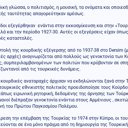
ική γλώσσα, ο πολιτισμός, η μουσική, τα ονόματα και οποιε
κής ταυτότητας απαγορεύτηκαν αμέσως.
δοι εξεγέρθηκαν ενάντια στην εκκοσμίκευση και στην «Τουρ
λά και την περίοδο 1927-30. Αυτές οι εξεγέρσεις είχαν όπ
ρές καταστολές.
τολή της κουρδικής εξέγερσης από το 1937-38 στο Dersim (
κές αρχές) αναγνωρίζεται από πολλούς ως γενοκτονία των Κ
ς, συμπεριλαμβανομένων των πολιτών που κρύβονταν σε σπη
ζωντανοί από τις τουρκικές δυνάμεις.
 κουρδικές αναταραχές άρχισαν να εκδηλώνονται ξανά στην Τ
τουρκικός εθνικιστής πολιτικός προειδοποίησε τους Κούρδο
 κάπως ειρωνική ρητορική, δεδομένης της άρνησης των Τούρ
ανοί διέπραξαν γενοκτονία ενάντια στους Αρμένιους , σκοτ
νή του Πρώτου Παγκοσμίου Πολέμου.
ρεση την επέμβαση της Τουρκίας το 1974 στην Κύπρο, οι το
κεύονται σε ένα μόνο πράγμα από τη δημιουργία της Τουρκικ