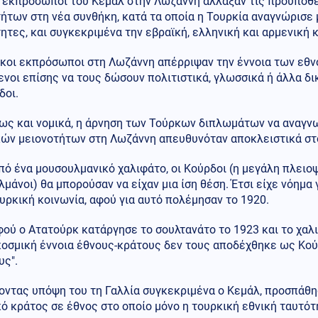
ι εκπρόσωποι του Κεμάλ στην Λωζάννη άλλαξαν τις προϋποθέ
ήτων στη νέα συνθήκη, κατά τα οποία η Τουρκία αναγνώρισε
ητες, και συγκεκριμένα την εβραϊκή, ελληνική και αρμενική 
ρκοι εκπρόσωποι στη Λωζάννη απέρριψαν την έννοια των εθν
νοι επίσης να τους δώσουν πολιτιστικά, γλωσσικά ή άλλα δ
δοι.
ως και νομικά, η άρνηση των Τούρκων διπλωμάτων να αναγν
κών μειονοτήτων στη Λωζάννη απευθυνόταν αποκλειστικά στ
ό ένα μουσουλμανικό χαλιφάτο, οι Κούρδοι (η μεγάλη πλειο
μάνοι) θα μπορούσαν να είχαν μια ίση θέση. Έτσι είχε νόημα
υρκική κοινωνία, αφού για αυτό πολέμησαν το 1920.
ού ο Ατατούρκ κατάργησε το σουλτανάτο το 1923 και το χαλι
 κοσμική έννοια έθνους-κράτους δεν τους αποδέχθηκε ως Κο
υς".
οντας υπόψη του τη Γαλλία συγκεκριμένα ο Κεμάλ, προσπάθη
ό κράτος σε έθνος στο οποίο μόνο η τουρκική εθνική ταυτότ