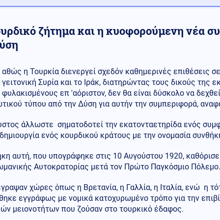
ουρδικό ζήτημα και η κυοφορούμενη νέα σ
δύση
αθώς η Τουρκία διενεργεί σχεδόν καθημερινές επιθέσεις σ
γειτονική Συρία και το Ιράκ, διατηρώντας τους δικούς της
φυλακισμένους επ 'αόριστον, δεν θα είναι δύσκολο να δεχθεί
τικού τύπου από την Δύση για αυτήν την συμπεριφορά, αναφ
υστος άλλωστε σηματοδοτεί την εκατονταετηρίδα ενός συμ
 δημιουργία ενός κουρδικού κράτους με την ονομασία συνθή
ήκη αυτή, που υπογράφηκε στις 10 Αυγούστου 1920, καθόρισ
ωμανικής Αυτοκρατορίας μετά τον Πρώτο Παγκόσμιο Πόλεμο
γραψαν χώρες όπως η Βρετανία, η Γαλλία, η Ιταλία, ενώ η 
θηκε εγγράφως με νομικά κατοχυρωμένο τρόπο για την επιβ
κών μειονοτήτων που ζούσαν στο τουρκικό έδαφος.