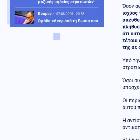
μαζικές κηδείες στρατιωτών!
Όσον α
ισχύος 
Κόσμος
07.08.2026 - 20:53
απευθυν
Ομάδα χάκερ από τη Ρωσία που
συνδέεται με το Κρεμλίνο, πίσω
πληθυσμ
από πλαστό βίντεο για την
ότι αυτ
παραίτηση Μερτς
τέτοια 
της σε 
Αθλητισμός
07.08.2026 - 20:44
Η Λίβερπουλ τιμά τον Ζότα - Το
Υπό τη
πρόσωπό του στο νέο πούλμαν
στρατιω
της ομάδας (Βίντεο)
Κυβέρνηση
Όσοι συ
07.08.2026 - 20:31
Σκέρτσος για ΠΑΣΟΚ και ΕΛΑΣ:
υποσχέ
Επιλεκτική κοπτοραπτική
στατιστικών στοιχείων
Οι περι
αυτού 
Κοινωνία
07.08.2026 - 20:27
Άγνωστοι προκάλεσαν
Η αντίσ
εκτεταμένες φθορές σε
αντικα
εκκλησάκι του Σαρωνικού μετά
την εορτή της
Μεταμορφώσεως του Σωτήρος