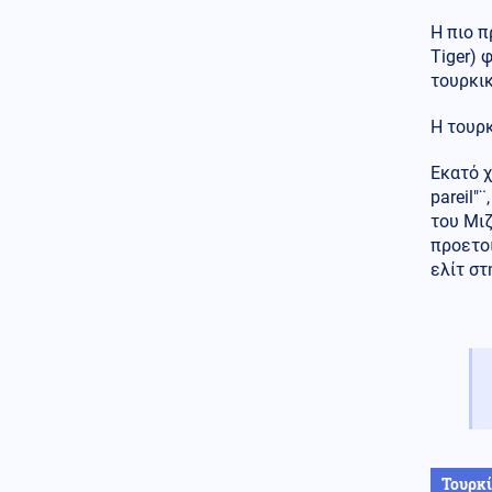
Τραμπ Τοντ Μπλανς, στο
υπουργείο Δικαιοσύνης
Η πιο π
Tiger) 
τουρκικ
Η τουρκ
Εκατό χ
pareil"
του Μι
προετοι
ελίτ στ
Τουρκ