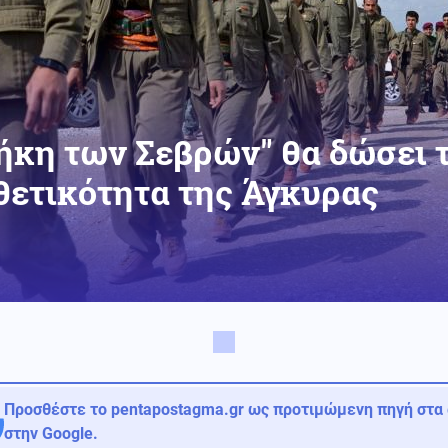
ήκη των Σεβρών" θα δώσει 
θετικότητα της Άγκυρας
Προσθέστε το pentapostagma.gr ως προτιμώμενη πηγή στα
στην Google.