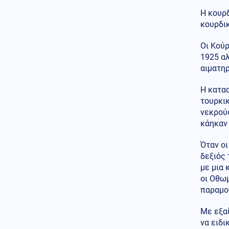
για την χώρα μας
Η κουρδ
07.08.2026 - 20:00
κουρδι
ΞΕΦΥΓΑΝ ΟΙ ΤΟΥΡΚΟΙ!
Απειλούν με «νέα Κάσο» το
Οι Κούρ
γαλλικό πολεμικό ναυτικό σε
1925 αλ
Αιγαίο και Μεσόγειο
αιματη
Κοινωνία
07.08.2026 - 19:59
Η κατασ
Τρεις συλλήψεις για εισαγωγή
κάνναβης στην χώρα μας -
τουρκι
Κατασχέθηκαν 18,6 κιλά
νεκρού
SKUNK
κάηκαν 
Πολιτική
07.08.2026 - 19:51
Όταν οι
Ανακοίνωση Αυγερινού και
δεξιός 
συνεργατών του, κατά της
με μια
Γρατσία και κόμματος
Καρυστιανού
οι Οθωμ
παραμο
Κόσμος
07.08.2026 - 19:42
Γερμανία: Ύποπτες πτήσεις
Με εξαί
drones πάνω από στρατιωτική
να ειδι
βάση συντήρησης Patriot,