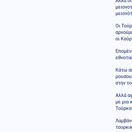
Αλλά ο
(Εικόνες)
μειονοτ
μειονότ
Κοινωνία
07.08.2026 - 20:21
Μαγνησία: «Ακυβέρνητο»
Οι Τού
φορτηγό έκοψε στύλο της ΔΕΗ
αρνούμε
και προσέκρουσε σε
οι Κούρ
πολυκατοικία
Κόσμος
Επομέν
07.08.2026 - 20:17
Μαλλιά για ρεκόρ Γκίνες στην
εθνοτι
Ινδία: Φτάνουν τα 2,71 μέτρα -
Βίντεο και φωτογραφίες
Κάτω απ
μουσουλ
Εσωτερική Ασφάλεια
στην το
07.08.2026 - 20:06
Φωτιά στο Στεφάνι Κορίνθου:
Αλλά αφ
Ξεκίνησε από φωτοβολταϊκά,
αναφέρει αντιδήμαρχος
με μια
Τούρκο
07.08.2026 - 20:00
ΟΙ ΚΑΝΑΔΟΙ ΒΙΑΖΟΝΤΑΙ!
Λαμβάν
Τρέχουν να ολοκληρώσουν το
τουρκικ
πρώτο ελληνικό Canadair 515