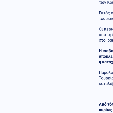
των Κο
προκάλεσαν αναστάτωση
Εκτός α
Κοινωνία
07.08.2026 - 19:37
τουρκι
Μαρούσι: Συνελήφθη σε
προαύλιο σχολείου 35χρονος
για διακίνηση ναρκωτικών
Οι περι
από τη 
Κοινωνία
07.08.2026 - 19:36
στο Ιρά
Συνελήφθη ο διευθυντής του
ΔΕΔΔΗΕ Άρτας για την
Η εισβο
υπόθεση της φωτιάς στο ΚΥΤ
αποκλει
Αράχθου
η κατοχ
Κόσμος
07.08.2026 - 19:35
Παρόλο
Μεγάλη ήττα για τη Meta:
Πρόστιμο 567 εκατ. δολαρίων
Τουρκία
για την προστασία των παιδιών
καταλάβ
– Δικαστής τη χαρακτήρισε
«δημόσιο κίνδυνο»
ΗΠΑ
07.08.2026 - 19:20
Από τότ
Από μια κλωστή κρέμεται ο
κυρίως 
διορισμός του εκλεκτού του