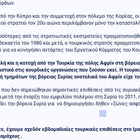
ύρδων.
πό την Κύπρο και την συμμετοχή στον πόλεμο της Κορέας, οι
κού στρατού τον 20ο αιώνα περιλάμβαναν μόνο την καταστολ
σσότερες από τις στρατιωτικές εκστρατείες πραγματοποιήθη
δεκαετία του 1980 και μετά, ο τουρκικός στρατός πραγματο
κ για να κυνηγήσει αντάρτες του Εργατικού Κόμματος του Κο
λή και η κατοχή από την Τουρκία της πόλης Αφρίν στη βόρει
στικά στις κουρδικές οργανώσεις που ζούσαν εκεί. Η τουρκ
ή τμημάτων της βόρειας Συρίας ανατολικά του Αφρίν είχε τον
 που δεν σημειώθηκαν σημαντικές επιθέσεις από τις συριακ
 μετά την έναρξη του εμφυλίου πολέμου στη Συρία το 2011, 
ει την βόρεια Συρία για να δημιουργήσει δήθεν «ζώνες ασφα
ε, έχουμε σχεδόν εβδομαδιαίες τουρκικές επιθέσεις στο Ιρ
αμάχους .