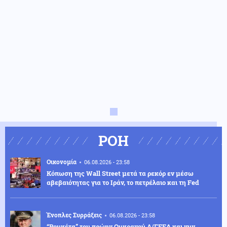
ΡΟΗ
Οικονομία
06.08.2026 - 23:58
Κόπωση της Wall Street μετά τα ρεκόρ εν μέσω
αβεβαιότητας για το Ιράν, το πετρέλαιο και τη Fed
Ένοπλες Συρράξεις
06.08.2026 - 23:58
“Ρουκέτα” του πρώην Ουκρανού Α/ΓΕΕΔ και νυν