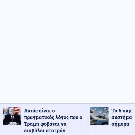
Αυτός είναι ο
Τα 5 ακρι
πραγματικός λόγος που ο
συστήματ
Τραμπ φοβάται να
σήμερα
εισβάλει στο Ιράν