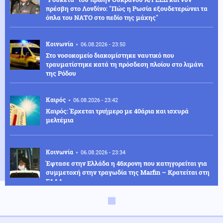
πρέσβη στο Λονδίνο: "Πώς η Ρωσία εξουδετερώνει τα
όπλα του ΝΑΤΟ στο πεδίο της μάχης"
Κοινωνία
06.08.2026 - 23:50
Στο νοσοκομείο διακομίστηκε ναυτικό που
τραυματίστηκε κατά τη πρόσδεση πλοίου στο λιμάνι
της Ρόδου
Καιρός
06.08.2026 - 23:42
Καιρός: Έρχεται τριήμερο με 40άρια και ισχυρά
μελτέμια
Κοινωνία
06.08.2026 - 23:34
Έφτασε στην Ελλάδα η 46χρονη που κατηγορείται για
συμμετοχή στην τραγωδία της Marfin – Κρατείται στη
ΓΑΔΑ
ΗΠΑ
06.08.2026 - 23:26
ΗΠΑ: Στήριξη στην Ισπανία για Θέουτα και Μελίγια,