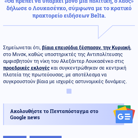
«Θα πρέπει να υπάρχει μόνο μία πολιτική, ο λαός»
δήλωσε ο Λουκασένκο, σύμφωνα με το κρατικό
πρακτορείο ειδήσεων Belta.
Σημείωνεται ότι,
βίαια επεισόδια
ξέσπασαν, την Κυριακή
,
στο Μινσκ, καθώς υποστηρικτές της Αντιπολίτευσης
αμφισβητούν τη νίκη του Αλεξάντερ Λουκασένκο στις
προεδρικές εκλογές
και συγκεντρώθηκαν σε κεντρική
πλατεία της πρωτεύουσας, με αποτέλεσμα να
συγκρουστούν βίαια με ισχυρές αστυνομικές δυνάμεις.
Ακολουθήστε το Πενταπόσταγμα στο
Google news