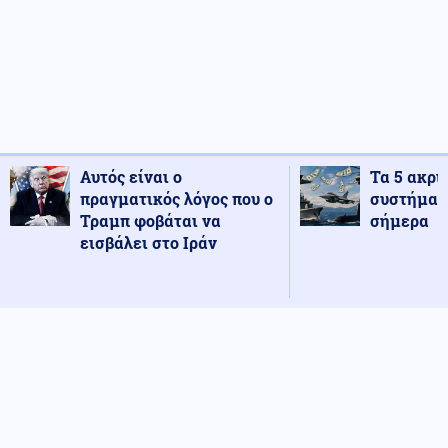
Αυτός είναι ο
Τα 5 ακρι
πραγματικός λόγος που ο
συστήματ
Τραμπ φοβάται να
σήμερα
εισβάλει στο Ιράν