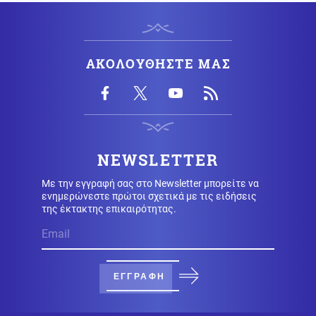
09.08.2026 - 17:00
ΒΟΜΒΑ ΑΠΟ ΖΕΜΕΝΙΔΗ! «Οι ΗΠΑ δεν θα δώσουν τα F-
ΑΚΟΛΟΥΘΗΣΤΕ ΜΑΣ
35 στην Τουρκία λόγω της Κίνας»
Κόσμος
09.08.2026 - 16:48
Ιταλία: Αρχαίο ρωμαϊκό ναυάγιο ανακαλύφθηκε
ανοιχτά των ακτών της Σικελίας (βίντεο)
NEWSLETTER
Με την εγγραφή σας στο Newsletter μπορείτε να
Κόσμος
09.08.2026 - 16:33
ενημερώνεστε πρώτοι σχετικά με τις ειδήσεις
Μυστήριο στο Ιράν: Αχρονολόγητο βίντεο φέρεται να
της έκτακτης επικαιρότητας.
δείχνει τον Χαμενεΐ ζωντανό
Κοινωνία
09.08.2026 - 16:29
Δεν υπάρχει όριο στην αγάπη μιας μάνας! Ελένη
ΕΓΓΡΑΦΗ
Φωτιάδου...Έγινε “πόρνη”, μπήκε στα κυκλώματα και
κοιμήθηκε με τον φονιά για να δικαιώσει τη νεκρή
κόρη της