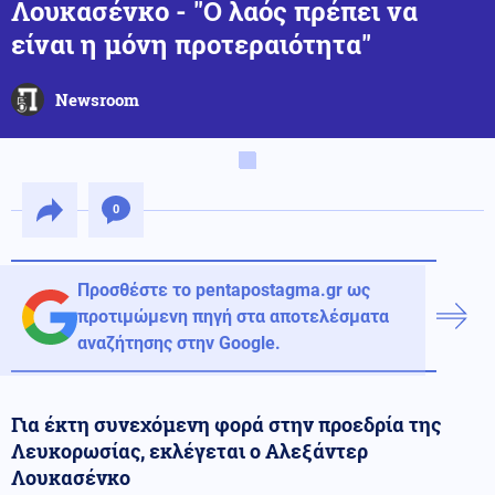
Λουκασένκο - "Ο λαός πρέπει να
είναι η μόνη προτεραιότητα"
Newsroom
0
Προσθέστε το pentapostagma.gr ως
προτιμώμενη πηγή στα αποτελέσματα
αναζήτησης στην Google.
Για έκτη συνεχόμενη φορά στην προεδρία της
Λευκορωσίας, εκλέγεται ο Αλεξάντερ
Λουκασένκο