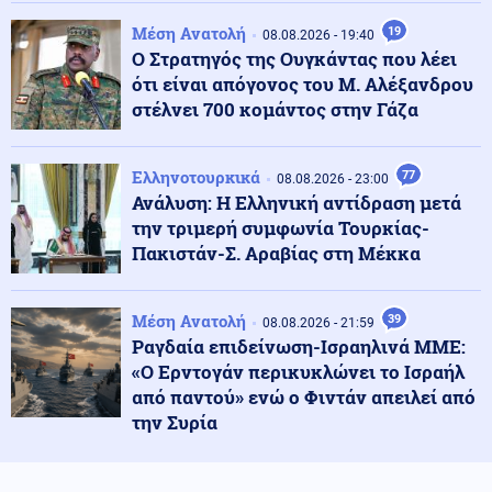
δώσουν τα χρήματά τους (βίντεο)
Μέση Ανατολή
19
08.08.2026 - 19:40
Ο Στρατηγός της Ουγκάντας που λέει
Κόσμος
ότι είναι απόγονος του Μ. Αλέξανδρου
09.08.2026 - 17:35
Οι προφητείες της Μπάμπα Βάνγκα για το 2026! Δύο
στέλνει 700 κομάντος στην Γάζα
έχουν ήδη βγει αληθινές-Το σενάριο που απομένει
μέχρι το τέλος του έτους
Ελληνοτουρκικά
77
08.08.2026 - 23:00
Ανάλυση: Η Ελληνική αντίδραση μετά
ΗΠΑ
09.08.2026 - 17:24
την τριμερή συμφωνία Τουρκίας-
ΗΠΑ: Ρεκόρ 37 ετών για τις Καρέτα-Καρέτα –
Ξεπέρασαν τις 4.100 φωλιές
Πακιστάν-Σ. Αραβίας στη Μέκκα
Κόσμος
Μέση Ανατολή
39
09.08.2026 - 17:11
08.08.2026 - 21:59
Ζελένσκι: Η Ρωσία αναπτύσσει 50.000 Βορειοκορεατές
Ραγδαία επιδείνωση-Ισραηλινά ΜΜΕ:
στρατιώτες
«Ο Ερντογάν περικυκλώνει το Ισραήλ
από παντού» ενώ ο Φιντάν απειλεί από
την Συρία
Υγεία
09.08.2026 - 17:01
Κολύμπι μετά το φαγητό: Αλήθεια ή μύθος ο κίνδυνος
πνιγμού;