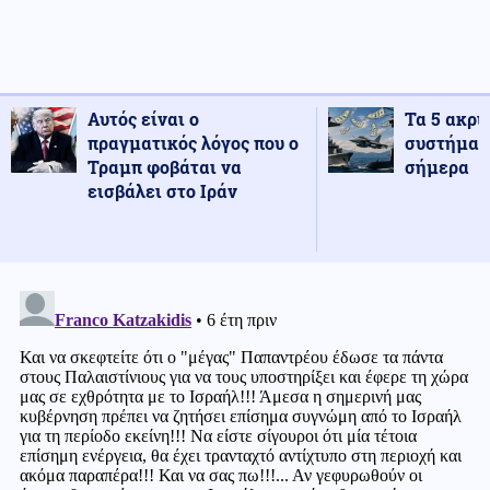
Αυτός είναι ο
Τα 5 ακρι
πραγματικός λόγος που ο
συστήματ
Τραμπ φοβάται να
σήμερα
εισβάλει στο Ιράν