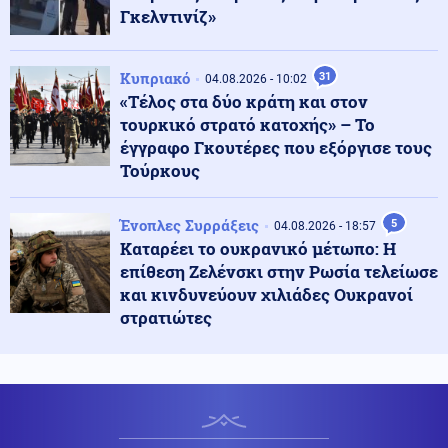
Κόσμος
Γκελντινίζ»
06.08.2026 - 08:17
Πετρελαιοφόρο δεξαμενόπλοιο ανέφερε εκρήξεις στο
στενό του Ορμούζ
Κυπριακό
31
04.08.2026 - 10:02
«Τέλος στα δύο κράτη και στον
Κοινωνία
06.08.2026 - 08:10
τουρκικό στρατό κατοχής» – Το
Χάρτης πρόβλεψης κινδύνου: Σε πορτοκαλί συναγερμό
έγγραφο Γκουτέρες που εξόργισε τους
σήμερα Αττική, Βοιωτία, Εύβοια
Τούρκους
Πολιτική
Ένοπλες Συρράξεις
5
06.08.2026 - 07:56
04.08.2026 - 18:57
Το στοίχημα της επόμενης ημέρας στα καμένα και η
Καταρέει το ουκρανικό μέτωπο: Η
μετωπική σύγκρουση κυβέρνησης με αντιπολίτευση
επίθεση Ζελένσκι στην Ρωσία τελείωσε
και κινδυνεύουν χιλιάδες Ουκρανοί
στρατιώτες
Κοινωνία
06.08.2026 - 07:55
Μάλια: Ανατροπή στις συνθήκες θανάτου της
Ολλανδής τουρίστριας (βίντεο)
Ρωσία
06.08.2026 - 07:47