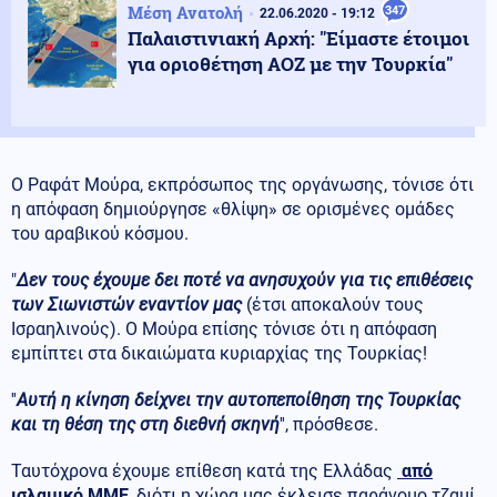
Μέση Ανατολή
347
22.06.2020 - 19:12
Παλαιστινιακή Αρχή: "Είμαστε έτοιμοι
για οριοθέτηση ΑΟΖ με την Τουρκία"
Ο Ραφάτ Μούρα, εκπρόσωπος της οργάνωσης, τόνισε ότι
η απόφαση δημιούργησε «θλίψη» σε ορισμένες ομάδες
του αραβικού κόσμου.
"
Δεν τους έχουμε δει ποτέ να ανησυχούν για τις επιθέσεις
των Σιωνιστών εναντίον μας
(έτσι αποκαλούν τους
Ισραηλινούς). Ο Μούρα επίσης τόνισε ότι η απόφαση
εμπίπτει στα δικαιώματα κυριαρχίας της Τουρκίας!
''
Αυτή η κίνηση δείχνει την αυτοπεποίθηση της Τουρκίας
και τη θέση της στη διεθνή σκηνή
'', πρόσθεσε.
Ταυτόχρονα έχουμε επίθεση κατά της Ελλάδας
από
ισλαμικό ΜΜΕ
, διότι η χώρα μας έκλεισε παράνομο τζαμί