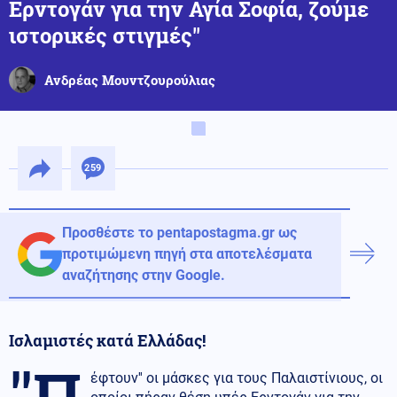
Ερντογάν για την Αγία Σοφία, ζούμε
ιστορικές στιγμές''
Ανδρέας Μουντζουρούλιας
259
Προσθέστε το pentapostagma.gr ως
προτιμώμενη πηγή στα αποτελέσματα
αναζήτησης στην Google.
Ισλαμιστές κατά Ελλάδας!
''Π
έφτουν'' οι μάσκες για τους Παλαιστίνιους, οι