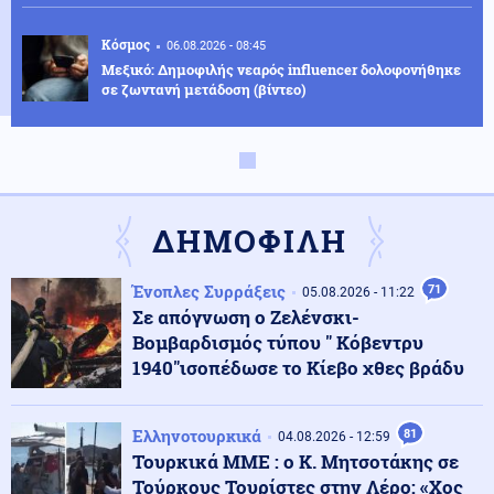
Κόσμος
06.08.2026 - 08:45
Μεξικό: Δημοφιλής νεαρός influencer δολοφονήθηκε
σε ζωντανή μετάδοση (βίντεο)
Κοινωνία
06.08.2026 - 08:37
Σύγκρουση ελικοπτέρων στη Ψάθα: Τα «μαύρα κουτιά»
και το αόρατο τρίτο ελικόπτερο
ΔΗΜΟΦΙΛΗ
ΗΠΑ
06.08.2026 - 08:37
Ένοπλες Συρράξεις
71
05.08.2026 - 11:22
ΗΠΑ: Έρευνα μετά το περιστατικό με το ελικόπτερο του
Σε απόγνωση ο Ζελένσκι-
Τραμπ και επιβατικό αεροσκάφος
Βομβαρδισμός τύπου " Κόβεντρυ
1940"ισοπέδωσε το Κίεβο χθες βράδυ
Κόσμος
06.08.2026 - 08:30
Πετρέλαιο: Το Brent υποχώρησε κάτω από τα 80
Ελληνοτουρκικά
81
δολάρια μετά τη συμφωνία Ιράν – Ομάν
04.08.2026 - 12:59
Τουρκικά ΜΜΕ : ο Κ. Μητσοτάκης σε
Τούρκους Τουρίστες στην Λέρο: «Χος