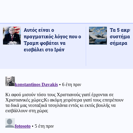
Αυτός είναι ο
Τα 5 ακρι
πραγματικός λόγος που ο
συστήματ
Τραμπ φοβάται να
σήμερα
εισβάλει στο Ιράν