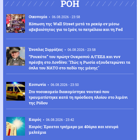
ΡΟΗ
Οικονομία
06.08.2026 - 23:58
Κόπωση της Wall Street μετά τα ρεκόρ εν μέσω
αβεβαιότητας για το Ιράν, το πετρέλαιο και τη Fed
Ένοπλες Συρράξεις
06.08.2026 - 23:58
“Ρουκέτα” του πρώην Ουκρανού Α/ΓΕΕΔ και νυν
πρέσβη στο Λονδίνο: "Πώς η Ρωσία εξουδετερώνει τα
όπλα του ΝΑΤΟ στο πεδίο της μάχης"
Κοινωνία
06.08.2026 - 23:50
Στο νοσοκομείο διακομίστηκε ναυτικό που
τραυματίστηκε κατά τη πρόσδεση πλοίου στο λιμάνι
της Ρόδου
Καιρός
06.08.2026 - 23:42
Καιρός: Έρχεται τριήμερο με 40άρια και ισχυρά
μελτέμια