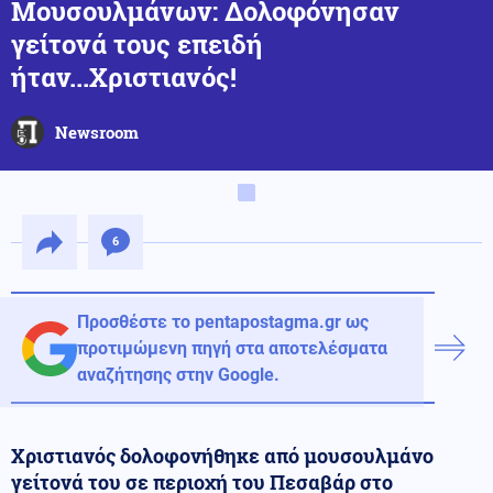
Μουσουλμάνων: Δολοφόνησαν
γείτονά τους επειδή
ήταν...Χριστιανός!
Newsroom
6
Προσθέστε το pentapostagma.gr ως
προτιμώμενη πηγή στα αποτελέσματα
αναζήτησης στην Google.
Χριστιανός δολοφονήθηκε από μουσουλμάνο
γείτονά του σε περιοχή του Πεσαβάρ στο