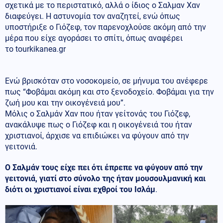
σχετικά με το περιστατικό, αλλά ο ίδιος ο Σαλμαν Χαν
διαφεύγει. Η αστυνομία τον αναζητεί, ενώ όπως
υποστήριξε ο Γιόζεφ, τον παρενοχλούσε ακόμη από την
μέρα που είχε αγοράσει το σπίτι, όπως αναφέρει
το tourkikanea.gr
Ενώ βρισκόταν στο νοσοκομείο, σε μήνυμα του ανέφερε
πως “Φοβάμαι ακόμη και στο ξενοδοχείο. Φοβάμαι για την
ζωή μου και την οικογένειά μου”.
Μόλις ο Σαλμάν Χαν που ήταν γείτονάς του Γιόζεφ,
ανακάλυψε πως ο Γιόζεφ και η οικογένειά του ήταν
χριστιανοί, άρχισε να επιδιώκει να φύγουν από την
γειτονιά.
Ο Σαλμάν τους είχε πει ότι έπρεπε να φύγουν από την
γειτονιά, γιατί στο σύνολο της ήταν μουσουλμανική και
διότι οι χριστιανοί είναι εχθροί του Ισλάμ
.