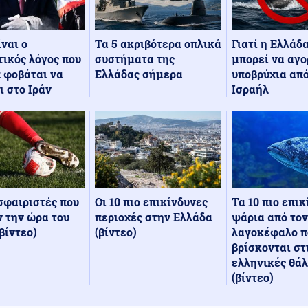
Τα 5 ακριβότερα οπλικά
Γιατί η Ελλάδ
ίναι ο
συστήματα της
μπορεί να αγο
ικός λόγος που
Ελλάδας σήμερα
υποβρύχια από
 φοβάται να
Ισραήλ
ι στο Ιράν
Οι 10 πιο επικίνδυνες
Τα 10 πιο επι
σφαιριστές που
περιοχές στην Ελλάδα
ψάρια από τον
 την ώρα του
(βίντεο)
λαγοκέφαλο π
βίντεο)
βρίσκονται στ
ελληνικές θά
(βίντεο)