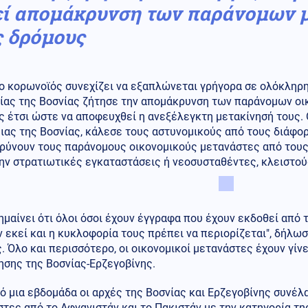
εί απομάκρυνση των παράνομων 
ς δρόμους
ο κορωνοϊός συνεχίζει να εξαπλώνεται γρήγορα σε ολόκληρη
ίας της Βοσνίας ζήτησε την απομάκρυνση των παράνομων οι
 έτσι ώστε να αποφευχθεί η ανεξέλεγκτη μετακίνησή τους. 
ιας της Βοσνίας, κάλεσε τους αστυνομικούς από τους διάφο
ρύνουν τους παράνομους οικονομικούς μετανάστες από τους
ην στρατιωτικές εγκαταστάσεις ή νεοσυσταθέντες, κλειστο
ημαίνει ότι όλοι όσοι έχουν έγγραφα που έχουν εκδοθεί από
 εκεί και η κυκλοφορία τους πρέπει να περιορίζεται", δήλω
. Όλο και περισσότερο, οι οικονομικοί μετανάστες έχουν γίν
ησης της Βοσνίας-Ερζεγοβίνης.
ό μια εβδομάδα οι αρχές της Βοσνίας και Ερζεγοβίνης συνέλ
τες από το Αφγανιστάν και το Πακιστάν με την κατηγορία τ