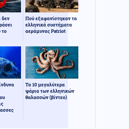
α δεν
Πού εξαφανίστηκαν τα
ράσει
ελληνικά συστήματα
 το
αεράμυνας Patriot
κίνδυνα
Τα 10 μεγαλύτερα
ψάρια των ελληνικών
ου
θαλασσών (βίντεο)
ις
λασσες