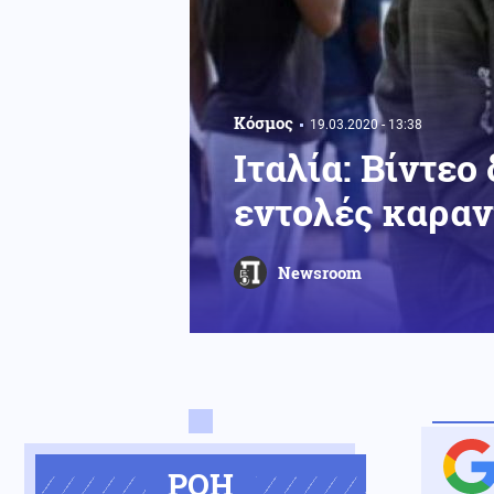
Κόσμος
19.03.2020 - 13:38
Ιταλία: Βίντεο
εντολές καραν
Newsroom
ΡΟΗ