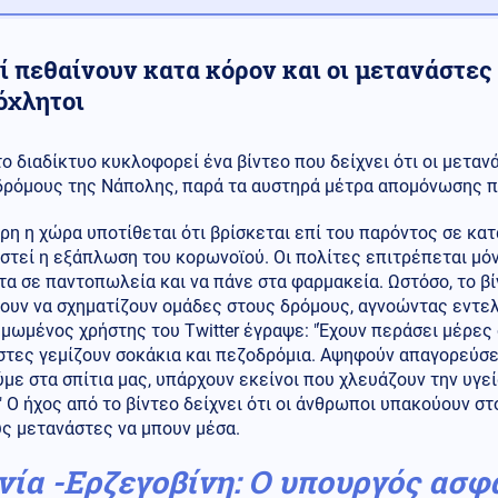
οί πεθαίνουν κατα κόρον και οι μετανάστε
όχλητοι
το διαδίκτυο κυκλοφορεί ένα βίντεο που δείχνει ότι οι μετα
δρόμους της Νάπολης, παρά τα αυστηρά μέτρα απομόνωσης π
η η χώρα υποτίθεται ότι βρίσκεται επί του παρόντος σε κατ
στεί η εξάπλωση του κορωνοϊού. Οι πολίτες επιτρέπεται μόν
α σε παντοπωλεία και να πάνε στα φαρμακεία. Ωστόσο, το βίν
ζουν να σχηματίζουν ομάδες στους δρόμους, αγνοώντας εντε
μωμένος χρήστης του Twitter έγραψε: "Έχουν περάσει μέρες σ
τες γεμίζουν σοκάκια και πεζοδρόμια. Αψηφούν απαγορεύσει
με στα σπίτια μας, υπάρχουν εκείνοι που χλευάζουν την υγεί
" Ο ήχος από το βίντεο δείχνει ότι οι άνθρωποι υπακούουν 
υς μετανάστες να μπουν μέσα.
νία -Ερζεγοβίνη: Ο υπουργός ασφ