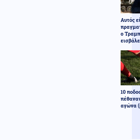
Σαουδικής Αραβίας εκθέτει την
κυβερνητική πολιτική των
”ισχυρών συμμαχιών”
Αυτός ε
πραγματ
ο Τραμπ
εισβάλε
10 ποδο
πέθαναν
αγώνα (