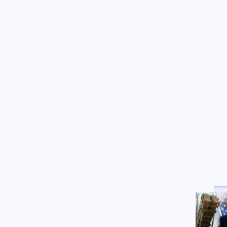
"Θετικές οι συνομιλίες με το
Ιράν", δήλωσε το Ομάν
08.08.2026 - 20:51
Παραδοχή από τον πρώην
Ουκρανό αρχιστράτηγο: «Η
Ρωσία θα διέλυε την Ευρώπη
σε πόλεμο επί του πεδίου»
Εσωτερική Ασφάλεια
08.08.2026 - 20:47
Πυρκαγιά σε χαμηλή βλάστηση
στη Μικρή Βίγλα της Νάξου
Κοινωνία
08.08.2026 - 20:41
3 συλλήψεις για τις φωτιές σε
Λέσβο και Κορινθία –
Προκλήθηκαν από τσιγάρο και
φωτοβολταϊκό πάρκο
Πολιτική
08.08.2026 - 20:35
ΚΚΕ: Η συμφωνία Τουρκίας –