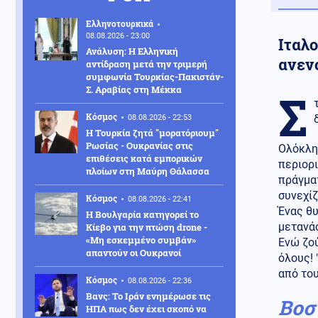
Ελληνοτουρκικά
08.08.2026 - 23:00
Ιταλ
Ανάλυση: Η Ελληνική
ανεν
αντίδραση μετά την τριμερή
συμφωνία Τουρκίας-Πακιστάν-
Σ. Αραβίας στη Μέκκα
Σ
Κόσμος
08.08.2026 - 22:53
Η Τουρκία ζητά "μορατόριουμ"
Ρωσίας - Ουκρανίας στις
Ολόκληρ
επιθέσεις κατά εμπορικών
περιορι
πλοίων στη Μαύρη Θάλασσα
πράγματ
συνεχί
Κόσμος
08.08.2026 - 22:41
Ένας θυ
Η Βουλγαρία κατηγορεί το
μετανάσ
Κίεβο για την πτώση drone -
«Μη εσκεμμένο συμβάν»
Ενώ ζού
απαντούν οι Ουκρανοί
όλους! 
από το
Κόσμος
08.08.2026 - 22:36
Βανς: Το Ιράν ενημέρωσε τις
Βοσ
ΗΠΑ πως δεν έχει σκοπό να