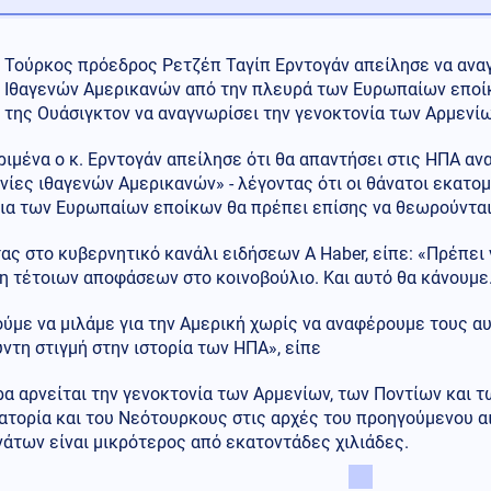
Τούρκος πρόεδρος Ρετζέπ Ταγίπ Ερντογάν απείλησε να ανα
Ιθαγενών Αμερικανών από την πλευρά των Ευρωπαίων εποί
της Ουάσιγκτον να αναγνωρίσει την γενοκτονία των Αρμενίω
ιμένα ο κ. Ερντογάν απείλησε ότι θα απαντήσει στις ΗΠΑ α
νίες ιθαγενών Αμερικανών» - λέγοντας ότι οι θάνατοι εκα
ρια των Ευρωπαίων εποίκων θα πρέπει επίσης να θεωρούνται
ς στο κυβερνητικό κανάλι ειδήσεων A Haber, είπε: «Πρέπει 
η τέτοιων αποφάσεων στο κοινοβούλιο. Και αυτό θα κάνουμε
με να μιλάμε για την Αμερική χωρίς να αναφέρουμε τους αυ
ντη στιγμή στην ιστορία των ΗΠΑ», είπε
α αρνείται την γενοκτονία των Αρμενίων, των Ποντίων και 
τορία και του Νεότουρκους στις αρχές του προηγούμενου αιώ
άτων είναι μικρότερος από εκατοντάδες χιλιάδες.