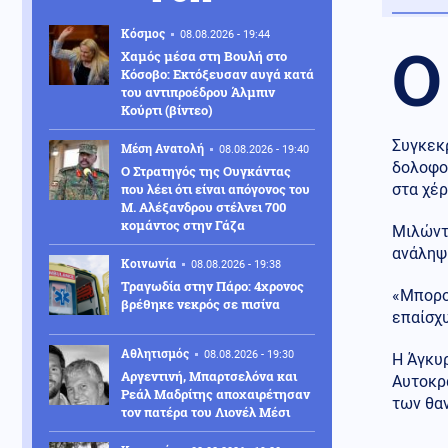
Κόσμος
08.08.2026 - 19:44
Ο
Χαμός μέσα στη Βουλή στο
Κόσοβο: Εκτόξευσαν αυγά κατά
του αντιπροέδρου Άλμπιν
Κούρτι (βίντεο)
Συγκεκρ
Μέση Ανατολή
08.08.2026 - 19:40
δολοφο
Ο Στρατηγός της Ουγκάντας
που λέει ότι είναι απόγονος του
στα χέ
Μ. Αλέξανδρου στέλνει 700
κομάντος στην Γάζα
Μιλώντα
ανάληψ
Κοινωνία
08.08.2026 - 19:38
Τραγωδία στην Πάρο: 4χρονος
«Μπορού
βρέθηκε νεκρός σε πισίνα
επαίσχυ
Αθλητισμός
08.08.2026 - 19:30
Η Άγκυρ
Αργεντινή, Μπαρτσελόνα και
Αυτοκρα
Ρεάλ Μαδρίτης αποχαιρέτησαν
των θαν
τον πατέρα του Λιονέλ Μέσι