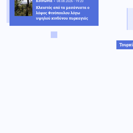
Κοινωνία
08.08.2026 - 19:20
Κλειστός από τα μεσάνυχτα ο
λόφος Φινόπουλου λόγω
υψηλού κινδύνου πυρκαγιάς
Αθλητισμός
08.08.2026 - 19:08
Τζολάκης: Ντεμπούτο στη Χαλ
ως βασικός κόντρα στην
Τουρκ
Άιντραχτ
Κοινωνία
08.08.2026 - 19:03
Ψηφιακή Κάρτα Αγρότη: Ποιες
αλλαγές φέρνει η 28η
Αυγούστου
Υγεία
08.08.2026 - 18:54
Διαβήτης και παχυσαρκία: Οι
κίνδυνοι των θεραπειών στις
υψηλές θερμοκρασίες
Κοινωνία
08.08.2026 - 18:45
Σε Red Code η Αττική και άλλες
πέντε περιοχές της χώρας