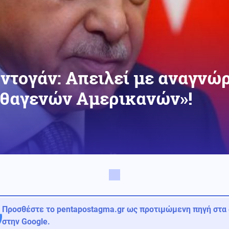
ντογάν: Απειλεί με αναγνώ
Ιθαγενών Αμερικανών»!
Προσθέστε το pentapostagma.gr ως προτιμώμενη πηγή στα
στην Google.