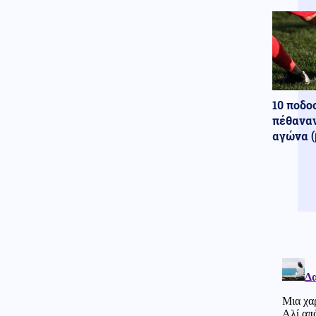
Μας τρέλαναν με τα UFO!! Το
Πεντάγωνο δημοσίευσε 41
ακόμη αρχεία για εξωγήινους -
Τι λένε Άγιοι της Ορθοδοξίας
για το θέμα αυτό
08.08.2026 - 18:00
Στα Ηνωμένα Αραβικά Εμιράτα
10 ποδο
δύο πάνοπλα ελληνικά
πέθαναν
ελικόπτερα Apache AH-64D
αγώνα (
Πολιτική
08.08.2026 - 17:54
Τουρνάς: «Απέναντι σε ακραία
καιρικά φαινόμενα δεν
υπάρχουν περιθώρια
εφησυχασμού»
Κόσμος
08.08.2026 - 17:51
Δαρδανέλια: Η Τουρκία βάζει
περιορισμούς στη διέλευση
πλοίων
Πολιτική
08.08.2026 - 17:44