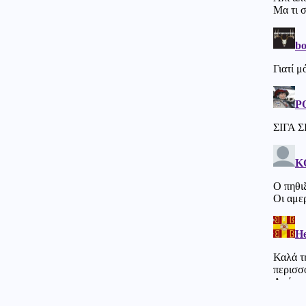
Χαρακόπουλος: «Να αλλάξει το
πλαίσιο αποζημιώσεων για τα
βιολογικά προϊόντα»
Κοινωνία
08.08.2026 - 17:38
Μετώπη: Χωρίς τις αισθήσεις
του ανασύρθηκε 43χρονος
άντρας
08.08.2026 - 17:30
Γιατί ζήτησαν τα Ηνωμένα
Αραβικά Εμιράτα 2 ελληνικά
επιθετικά ελικόπτερα Apache
AH-64D;