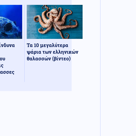
κίνδυνα
Τα 10 μεγαλύτερα
ψάρια των ελληνικών
ου
θαλασσών (βίντεο)
ις
λασσες