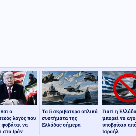
Τα 5 ακριβότερα οπλικά
Γιατί η Ελλάδ
ίναι ο
συστήματα της
μπορεί να αγο
ικός λόγος που
Ελλάδας σήμερα
υποβρύχια από
 φοβάται να
Ισραήλ
ι στο Ιράν