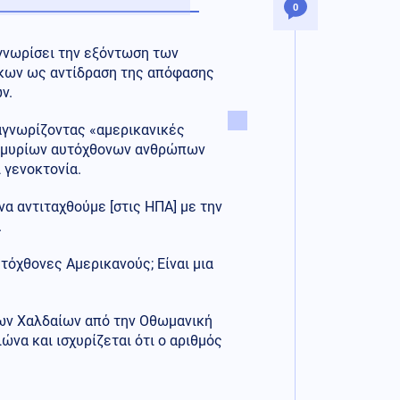
0
γνωρίσει την εξόντωση των
κων ως αντίδραση της απόφασης
ν.
ναγνωρίζοντας «αμερικανικές
τομμυρίων αυτόχθονων ανθρώπων
 γενοκτονία.
να αντιταχθούμε [στις ΗΠΑ] με την
.
τόχθονες Αμερικανούς; Είναι μια
των Χαλδαίων από την Οθωμανική
να και ισχυρίζεται ότι ο αριθμός