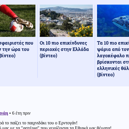
Οι 10 πιο επικίνδυνες
Τα 10 πιο επι
σφαιριστές που
περιοχές στην Ελλάδα
ψάρια από τον
 την ώρα του
(βίντεο)
λαγοκέφαλο π
βίντεο)
βρίσκονται στ
ελληνικές θά
(βίντεο)