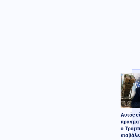
αύριο
08.08.2026 - 18:44
Παραδόθηκαν στον αλβανικό
στρατό τα πρώτα 40
τεθωρακισμένα που
κατασκευάστηκαν στην χώρα
Κοινωνία
08.08.2026 - 18:36
Θερινές εκπτώσεις: Αυξημένες
οι πιέσεις από το ηλεκτρονικό
εμπόριο
Κόσμος
08.08.2026 - 18:22
Βουλγαρία: Drone συνετρίβη
κοντά σε σταθμό συμπίεσης
αγωγού φυσικού αερίου
Κοινωνία
08.08.2026 - 18:10
Αυτός ε
Χαλκιδική: Σοβαρός
τραυματισμός μοτοσικλετιστή
πραγματ
σε τροχαίο με ΙΧ
ο Τραμπ
εισβάλε
ΗΠΑ
08.08.2026 - 18:04