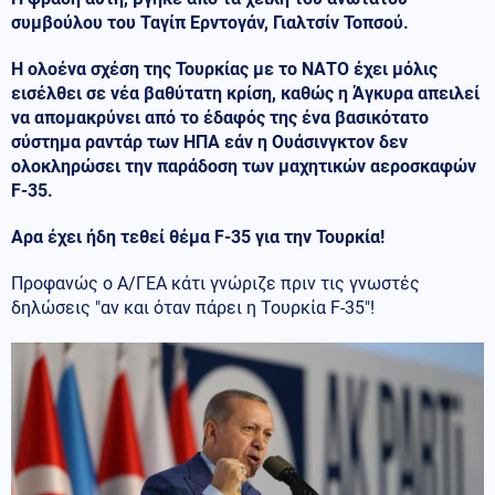
συμβούλου του Ταγίπ Ερντογάν, Γιαλτσίν Τοπσού.
Η ολοένα σχέση της Τουρκίας με το ΝΑΤΟ έχει μόλις
εισέλθει σε νέα βαθύτατη κρίση, καθώς η Άγκυρα απειλεί
να απομακρύνει από το έδαφός της ένα βασικότατο
σύστημα ραντάρ των ΗΠΑ εάν η Ουάσινγκτον δεν
ολοκληρώσει την παράδοση των μαχητικών αεροσκαφών
F-35.
Αρα έχει ήδη τεθεί θέμα F-35 για την Τουρκία!
Προφανώς ο Α/ΓΕΑ κάτι γνώριζε πριν τις γνωστές
δηλώσεις "αν και όταν πάρει η Τουρκία F-35"!