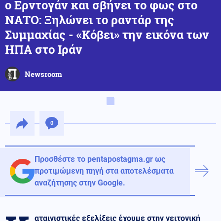
ο Ερντογάν και σβήνει το φως στο
ΝΑΤΟ: Ξηλώνει το ραντάρ της
Συμμαχίας - «Κόβει» την εικόνα των
ΗΠΑ στο Ιράν
Newsroom
0
Προσθέστε το pentapostagma.gr ως
προτιμώμενη πηγή στα αποτελέσματα
αναζήτησης στην Google.
αταιγιστικές εξελίξεις έχουμε στην γειτονική