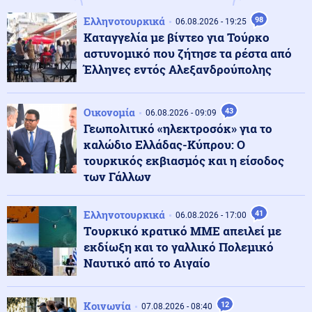
Κόσμος
07.08.2026 - 23:29
Ελληνοτουρκικά
98
06.08.2026 - 19:25
Κι όμως... Τα ΜΜΕ της Βόρειας Κορέας προτείνουν
Καταγγελία με βίντεο για Τούρκο
σούπα με κρέας σκύλου, ως διέξοδο στον καύσωνα
αστυνομικό που ζήτησε τα ρέστα από
Έλληνες εντός Αλεξανδρούπολης
Κοινωνία
07.08.2026 - 23:18
Νέα Αγχίαλος: 66χρονος αυνανιζόταν
Οικονομία
43
παρακολουθώντας την 13χρονη γειτόνισσα του - Η
06.08.2026 - 09:09
ποινή που του επιβλήθηκε
Γεωπολιτικό «ηλεκτροσόκ» για το
καλώδιο Ελλάδας-Κύπρου: Ο
τουρκικός εκβιασμός και η είσοδος
Κόσμος
07.08.2026 - 23:12
των Γάλλων
Η Ισπανία ξεκινά ελέγχους σε ταξιδιώτες από την
Ιταλία - Από τα μεσάνυχτα του Σαββάτου έως τις 7
Σεπτεμβρίου
Ελληνοτουρκικά
41
06.08.2026 - 17:00
Tουρκικό κρατικό ΜΜΕ απειλεί με
Κόσμος
07.08.2026 - 23:08
εκδίωξη και το γαλλικό Πολεμικό
Μόλις ανακοινωθεί συμφωνία για το Ορμούζ, θα
Ναυτικό από το Αιγαίο
τερματιστεί ο ναυτικός αποκλεισμός στο Ιράν,
αναφέρει αξιωματούχος των ΗΠΑ
Κοινωνία
12
07.08.2026 - 08:40