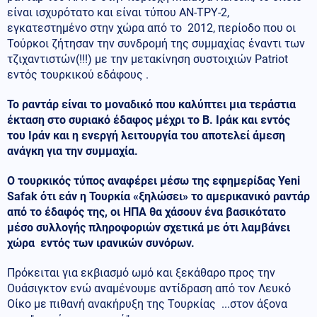
είναι ισχυρότατο και είναι τύπου AN-TPY-2,
εγκατεστημένο στην χώρα από το 2012, περίοδο που οι
Τούρκοι ζήτησαν την συνδρομή της συμμαχίας έναντι των
τζιχαντιστών(!!!) με την μετακίνηση συστοιχιών Patriot
εντός τουρκικού εδάφους .
Το ραντάρ είναι το μοναδικό που καλύπτει μια τεράστια
έκταση στο συριακό έδαφος μέχρι το Β. Ιράκ και εντός
του Ιράν και η ενεργή λειτουργία του αποτελεί άμεση
ανάγκη για την συμμαχία.
Ο τουρκικός τύπος αναφέρει μέσω της εφημερίδας Yeni
Safak ότι εάν η Τουρκία «ξηλώσει» το αμερικανικό ραντάρ
από το έδαφός της, οι ΗΠΑ θα χάσουν ένα βασικότατο
μέσο συλλογής πληροφοριών σχετικά με ότι λαμβάνει
χώρα εντός των ιρανικών συνόρων.
Πρόκειται για εκβιασμό ωμό και ξεκάθαρο προς την
Ουάσιγκτον ενώ αναμένουμε αντίδραση από τον Λευκό
Οίκο με πιθανή ανακήρυξη της Τουρκίας ...στον άξονα