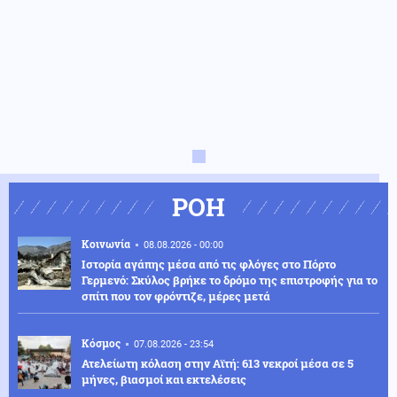
ΡΟΗ
Κοινωνία
08.08.2026 - 00:00
Ιστορία αγάπης μέσα από τις φλόγες στο Πόρτο
Γερμενό: Σκύλος βρήκε το δρόμο της επιστροφής για το
σπίτι που τον φρόντιζε, μέρες μετά
Κόσμος
07.08.2026 - 23:54
Ατελείωτη κόλαση στην Αϊτή: 613 νεκροί μέσα σε 5
μήνες, βιασμοί και εκτελέσεις