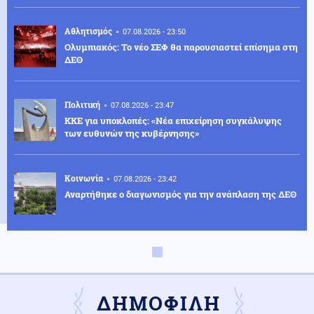
Αθλητισμός
07.08.2026 - 23:50
Ολυμπιακός: Το νέο ΣΕΦ θα παρουσιαστεί επίσημα στη
ΔΕΘ
Πολιτική
07.08.2026 - 23:47
ΚΚΕ για υποκλοπές: «Νέα επιχείρηση συγκάλυψης
των ευθυνών της κυβέρνησης»
Κοινωνία
07.08.2026 - 23:42
Αναρτήθηκε ο διαγωνισμός για την ανάπλαση της ΔΕΘ
Ελληνοτουρκικά
07.08.2026 - 23:33
Νέο «γκριζάρισμα» στο Αιγαίο από την Τουρκία, με
αφορμή το Χωροταξικό του Τουρισμού
ΔΗΜΟΦΙΛΗ