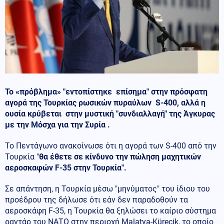
Το «πρόβλημα» "εντοπίστηκε επίσημα" στην πρόσφατη
αγορά της Τουρκίας ρωσικών πυραύλων S-400, αλλά η
ουσία κρύβεται στην μυστική "συνδιαλλαγή" της Άγκυρας
με την Μόσχα για την Συρία .
Το Πεντάγωνο ανακοίνωσε ότι η αγορά των S-400 από την
Τουρκία "
θα έθετε σε κίνδυνο την πώληση μαχητικών
αεροσκαφών F-35 στην Τουρκία".
Σε απάντηση, η Τουρκία μέσω "μηνύματος" του ίδιου του
προέδρου της δήλωσε ότι εάν δεν παραδοθούν τα
αεροσκάφη F-35, η Τουρκία θα ξηλώσει το καίριο σύστημα
ραντάρ του ΝΑΤΟ στην περιοχή Malatya-Kürecik, το οποίο