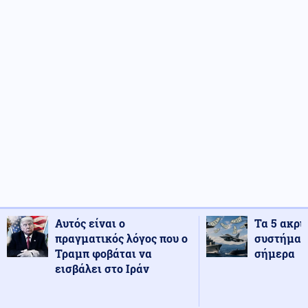
Αυτός είναι ο
Τα 5 ακρι
πραγματικός λόγος που ο
συστήματ
Τραμπ φοβάται να
σήμερα
εισβάλει στο Ιράν