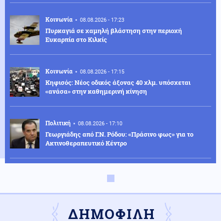
Κοινωνία
08.08.2026 - 17:23
Πυρκαγιά σε χαμηλή βλάστηση στην περιοχή
Ευκαρπία στο Κιλκίς
Κοινωνία
08.08.2026 - 17:15
Κηφισός: Νέος οδικός άξονας 40 χλμ. υπόσχεται
«ανάσα» στην καθημερινή κίνηση
Πολιτική
08.08.2026 - 17:10
Γεωργιάδης από Γ.Ν. Ρόδου: «Πράσινο φως» για το
Ακτινοθεραπευτικό Κέντρο
Ένοπλες Συρράξεις
08.08.2026 - 16:56
Ουκρανία: Ρωσική κατάληψη οικισμού στο Χάρκοβο
και επίθεση σε πλοίο με πυρομαχικά
ΔΗΜΟΦΙΛΗ