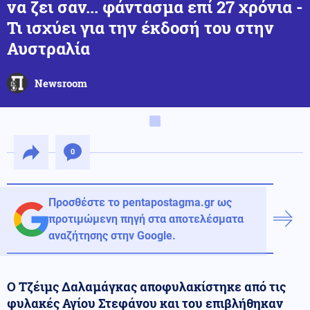
να ζει σαν... φάντασμα επί 27 χρόνια -
Τι ισχύει για την έκδοσή του στην
Αυστραλία
Newsroom
0
Προσθέστε το pentapostagma.gr ως
προτιμώμενη πηγή στα αποτελέσματα
αναζήτησης στην Google.
Ο Τζέιμς Δαλαμάγκας αποφυλακίστηκε από τις
φυλακές Αγίου Στεφάνου και του επιβλήθηκαν