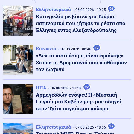
Κοινωνία
08.08.2026 - 16:53
Ελληνοτουρκικά
99
Χωρίς ενεργό μέτωπο η πυρκαγιά στη Σίνδο
06.08.2026 - 19:25
Θεσσαλονίκης
Καταγγελία με βίντεο για Τούρκο
αστυνομικό που ζήτησε τα ρέστα από
Έλληνες εντός Αλεξανδρούπολης
Αθλητισμός
08.08.2026 - 16:49
Στέφανος Τσιτσιπάς: Απόδραση στην Ελβετία με τη νέα
σύντροφό του
Κοινωνία
12
07.08.2026 - 08:40
«Δεν το πιστεύουμε, είναι εφιάλτης»:
Σε σοκ οι Αμερικανοί που υιοθέτησαν
Κόσμος
08.08.2026 - 16:40
τον Αφγανό
Η παραλία έγινε ακριβή υπόθεση: Πόσο κοστίζει μια
μέρα δίπλα στη θάλασσα
ΗΠΑ
22
06.08.2026 - 21:58
Αρμαγεδδών ενόψει! Η «Μυστική
Κόσμος
08.08.2026 - 16:37
Παγκόσμια Κυβέρνηση» μας οδηγεί
Ιταλία: Όλες οι πόλεις στο υψηλότερο επίπεδο
στον Τρίτο παγκόσμιο πόλεμο!
προειδοποίησης για καύσωνα
Ελληνοτουρκικά
35
07.08.2026 - 18:56
Κοινωνία
08.08.2026 - 16:25
Τουρκικά ΜΜΕ: Γιατί οι Τούρκοι