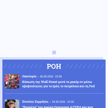
ΡΟΗ
Οικονομία
06.08.2026 - 23:58
Κόπωση της Wall Street μετά τα ρεκόρ εν μέσω
αβεβαιότητας για το Ιράν, το πετρέλαιο και τη Fed
Ένοπλες Συρράξεις
06.08.2026 - 23:58
“Ρουκέτα” του πρώην Ουκρανού Α/ΓΕΕΔ και νυν