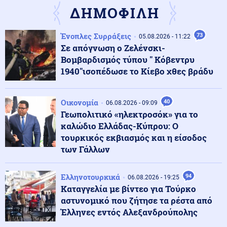
επίθεση στον Σάντσεθ για το μεταναστευτικό
ΔΗΜΟΦΙΛΗ
Ένοπλες Συρράξεις
73
Μέση Ανατολή
05.08.2026 - 11:22
06.08.2026 - 23:17
Σε απόγνωση ο Ζελένσκι-
Ισραήλ: «Φρένο» στην αποχώρηση από νέες περιοχές
του νότιου Λιβάνου έως ότου εφαρμοστεί η συμφωνία
Βομβαρδισμός τύπου " Κόβεντρυ
1940"ισοπέδωσε το Κίεβο χθες βράδυ
Κόσμος
06.08.2026 - 23:14
Επιβεβαιώνεται η ανοδική τάση της AfD στη Γερμανία:
Οικονομία
40
06.08.2026 - 09:09
Στο 28% ανέβηκε, βυθίζεται η δημοτικότητα του Μερτς
Γεωπολιτικό «ηλεκτροσόκ» για το
καλώδιο Ελλάδας-Κύπρου: Ο
τουρκικός εκβιασμός και η είσοδος
Κόσμος
06.08.2026 - 23:07
των Γάλλων
Ξεκινά δελτίο νερού στο Πουέρτο Ρίκο λόγω της
ξηρασίας
Ελληνοτουρκικά
94
06.08.2026 - 19:25
Καταγγελία με βίντεο για Τούρκο
Κοινωνία
06.08.2026 - 23:06
αστυνομικό που ζήτησε τα ρέστα από
Διατάχθηκε ΕΔΕ για τους αστυνομικούς που
Έλληνες εντός Αλεξανδρούπολης
εμπλέκονται στην υπόθεση της 75χρονης στα Χανιά