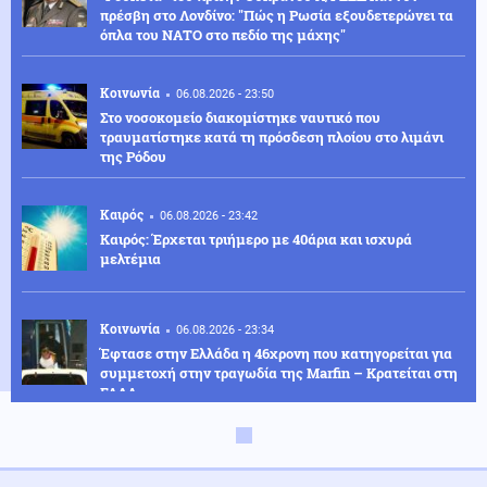
πρέσβη στο Λονδίνο: "Πώς η Ρωσία εξουδετερώνει τα
όπλα του ΝΑΤΟ στο πεδίο της μάχης"
Κοινωνία
06.08.2026 - 23:50
Στο νοσοκομείο διακομίστηκε ναυτικό που
τραυματίστηκε κατά τη πρόσδεση πλοίου στο λιμάνι
της Ρόδου
Καιρός
06.08.2026 - 23:42
Καιρός: Έρχεται τριήμερο με 40άρια και ισχυρά
μελτέμια
Κοινωνία
06.08.2026 - 23:34
Έφτασε στην Ελλάδα η 46χρονη που κατηγορείται για
συμμετοχή στην τραγωδία της Marfin – Κρατείται στη
ΓΑΔΑ
ΗΠΑ
06.08.2026 - 23:26
ΗΠΑ: Στήριξη στην Ισπανία για Θέουτα και Μελίγια,