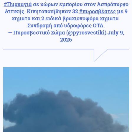
#Πυρκαγιά
σε χώρων εμπορίου στον Ασπρόπυργο
Αττικής. Κινητοποιήθηκαν 32
#πυροσβέστες
με 9
χηματα και 2 ειδικά βραχιονοφόρα χηματα.
Συνδρομή από υδροφόρες ΟΤΑ.
— Πυροσβεστικό Σώμα (@pyrosvestiki)
July 9,
2026