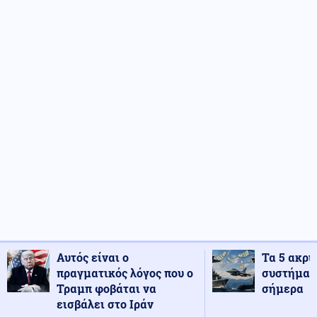
Αυτός είναι ο
Τα 5 ακρι
πραγματικός λόγος που ο
συστήματ
Τραμπ φοβάται να
σήμερα
εισβάλει στο Ιράν